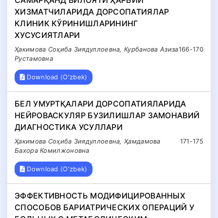
САМАРҚАНД ВИЛОЯТИ ҲАРБИЙ
ХИЗМАТЧИЛАРИДА ДОРСОПАТИЯЛАР
КЛИНИК КЎРИНИШЛАРИНИНГ
ХУСУСИЯТЛАРИ
Ҳакимова Соҳиба Зиядуллоевна, Курбанова Азиза
166-170
Рустамовна
Download (O'zbek)
БЕЛ УМУРТҚАЛАРИ ДОРСОПАТИЯЛАРИДА
НЕЙРОВАСКУЛЯР БУЗИЛИШЛАР ЗАМОНАВИЙ
ДИАГНОСТИКА УСУЛЛАРИ
Ҳакимова Соҳиба Зиядуллоевна, Ҳамдамова
171-175
Бахора Комилжоновна
Download (O'zbek)
ЭФФЕКТИВНОСТЬ МОДИФИЦИРОВАННЫХ
СПОСОБОВ БАРИАТРИЧЕСКИХ ОПЕРАЦИЙ У