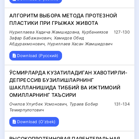
АЛГОРИТМ ВЫБОРА МЕТОДА ПРОТЕЗНОЙ
ПЛАСТИКИ ПРИ ГРЫЖАХ ЖИВОТА
Нуриллаева Хадича Жамшидовна, Курбаниязов
127-130
Зафар Бабажанович, Хамидов Обид
Абдурахмонович, Нуриллаев Хасан Жамшидович
Download (Русский)
ЎСМИРЛАРДА КУЗАТИЛАДИГАН ХАВОТИРЛИ-
ДЕПРЕССИВ БУЗИЛИШЛАРНИНГ
ШАКЛЛАНИШИДА ТИББИЙ ВА ИЖТИМОИЙ
ОМИЛЛАРНИНГ ТАЪСИРИ
Очилов Улуғбек Усмонович, Тураев Бобир
131-134
Темирпулотович
Download (O'zbek)
ВЫСОКОПРОТЕИНОВАЯ ПАРЕНТЕРАЛЬНАЯ