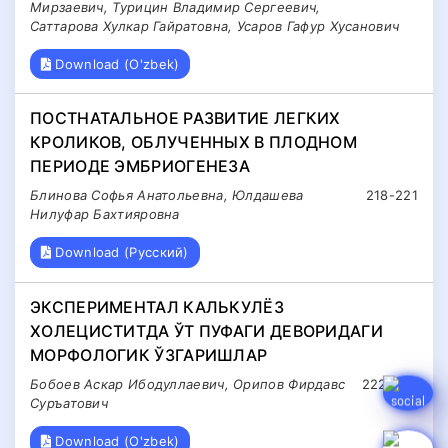
Мирзаевич, Турицин Владимир Сергеевич,
Саттарова Хулкар Гайратовна, Усаров Гафур Хусанович
Download (O'zbek)
ПОСТНАТАЛЬНОЕ РАЗВИТИЕ ЛЕГКИХ
КРОЛИКОВ, ОБЛУЧЕННЫХ В ПЛОДНОМ
ПЕРИОДЕ ЭМБРИОГЕНЕЗА
Блинова Софья Анатольевна, Юлдашева
218-221
Нилуфар Бахтияровна
Download (Русский)
ЭКСПЕРИМЕНТАЛ КАЛЬКУЛЁЗ
ХОЛЕЦИСТИТДА ЎТ ПУФАГИ ДЕВОРИДАГИ
МОРФОЛОГИК ЎЗГАРИШЛАР
Бобоев Аскар Ибодуллаевич, Орипов Фирдавс
222-225
Суръатович
Download (O'zbek)