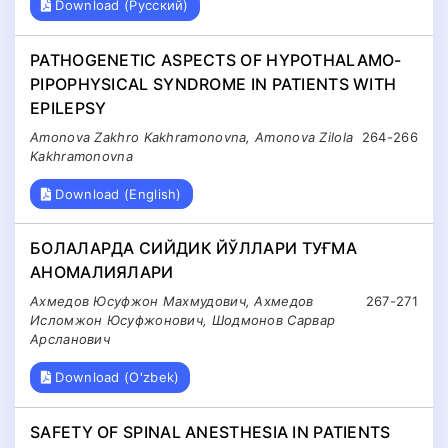
Download (Русский)
PATHOGENETIC ASPECTS OF HYPOTHALAMO-
PIPOPHYSICAL SYNDROME IN PATIENTS WITH
EPILEPSY
Amonova Zakhro Kakhramonovna, Amonova Zilola
264-266
Kakhramonovna
Download (English)
БОЛАЛАРДА СИЙДИК ЙЎЛЛАРИ ТУҒМА
АНОМАЛИЯЛАРИ
Ахмедов Юсуфжон Махмудович, Ахмедов
267-271
Исломжон Юсуфжонович, Шодмонов Сарвар
Арсланович
Download (O'zbek)
SAFETY OF SPINAL ANESTHESIA IN PATIENTS