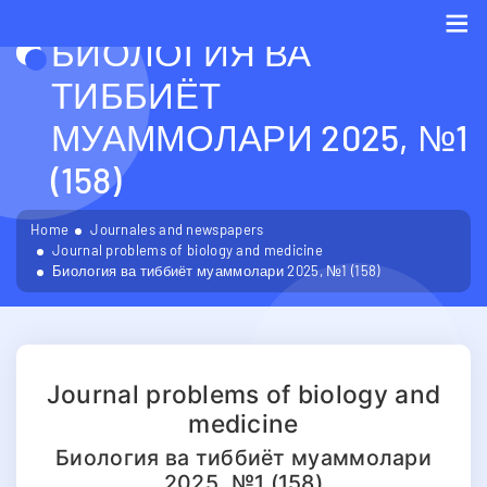
БИОЛОГИЯ ВА
Me
ТИББИЁТ
МУАММОЛАРИ 2025, №1
(158)
Home
Journales and newspapers
Journal problems of biology and medicine
Биология ва тиббиёт муаммолари 2025, №1 (158)
Journal problems of biology and
medicine
Биология ва тиббиёт муаммолари
2025, №1 (158)