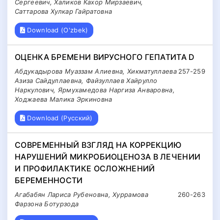
Сергеевич, Халиков Кахор Мирзаевич,
Саттарова Хулкар Гайратовна
Download (O'zbek)
ОЦЕНКА БРЕМЕНИ ВИРУСНОГО ГЕПАТИТА D
Абдукадырова Муаззам Алиевна, Хикматуллаева
257-259
Азиза Сайдуллаевна, Файзуллаев Хайрулло
Наркулович, Ярмухамедова Наргиза Анваровна,
Ходжаева Малика Эркиновна
Download (Русский)
СОВРЕМЕННЫЙ ВЗГЛЯД НА КОРРЕКЦИЮ
НАРУШЕНИЙ МИКРОБИОЦЕНОЗА В ЛЕЧЕНИИ
И ПРОФИЛАКТИКЕ ОСЛОЖНЕНИЙ
БЕРЕМЕННОСТИ
Агабабян Лариса Рубеновна, Хуррамова
260-263
Фарзона Ботурзода