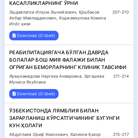
КАСАЛЛИКЛАРНИНГ ЎРНИ
Эшдавлатов Илҳом Эшниёзович, Қўшбақов
207-210
Акбар Мавлиддинович, Ходжамкулова Комила
Илёс қизи
Download (O'zbek)
РЕАБИЛИТАЦИЯГАЧА БЎЛГАН ДАВРДА
БОЛАЛАР БОШ МИЯ ФАЛАЖИ БИЛАН
ОҒРИГАН БЕМОРЛАРНИНГ КЛИНИК ТАВСИФИ
Ярмухамедова Наргиза Анваровна, Эргашева
211-214
Муниса Якубовна
Download (O'zbek)
ЎЗБЕКИСТОНДА ЛЯМБЛИЯ БИЛАН
ЗАРАРЛАНИШ КЎРСАТГИЧИНИНГ БУГУНГИ
КУН ҲОЛАТИ
Абдуллаев Ориф Усмонович, Халиков Қахор
215-217