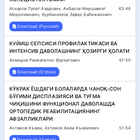
Аскаров Пулат Азадович, Акбаров Миршавкат
43-46
Миролимович, Курбаниязов Зафар Бабажанович
Download (Русский)
КУЙИШ СЕПСИСИ ПРОФИЛАКТИКАСИ ВА
ИНТЕНСИВ ДАВОЛАШНИНГ ҲОЗИРГИ ҲОЛАТИ
Ахмедов Рахматилло Фуркатович
47-50
Download (O'zbek)
КЎКРАК ЁШДАГИ БОЛАЛАРДА ЧАНОҚ-СОН
БЎҒИМИ ДИСПЛАЗИЯСИ ВА ТУҒМА
ЧИҚИШИНИ ФУНКЦИОНАЛ ДАВОЛАШДА
ОРТОПЕДИК РЕАБИЛИТАЦИЯНИНГ
АФЗАЛЛИКЛАРИ
Ахтамов Аъзам, Ахтамов Азим Аъзамович
51-54
Download (O'zbek)