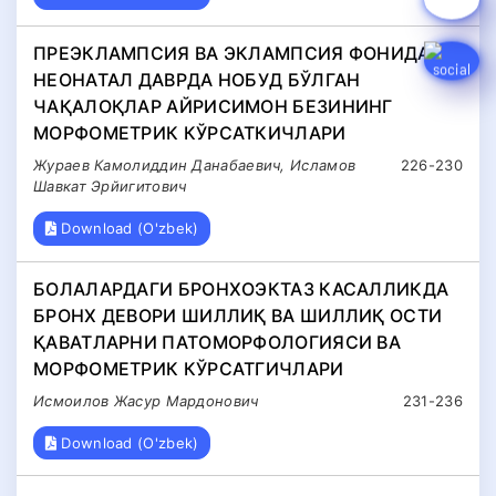
ПРЕЭКЛАМПСИЯ ВА ЭКЛАМПСИЯ ФОНИДА
НЕОНАТАЛ ДАВРДА НОБУД БЎЛГАН
ЧАҚАЛОҚЛАР АЙРИСИМОН БЕЗИНИНГ
МОРФОМЕТРИК КЎРСАТКИЧЛАРИ
Жураев Камолиддин Данабаевич, Исламов
226-230
Шавкат Эрйигитович
Download (O'zbek)
БОЛАЛАРДАГИ БРОНХОЭКТАЗ КАСАЛЛИКДА
БРОНХ ДЕВОРИ ШИЛЛИҚ ВА ШИЛЛИҚ ОСТИ
ҚАВАТЛАРНИ ПАТОМОРФОЛОГИЯСИ ВА
МОРФОМЕТРИК КЎРСАТГИЧЛАРИ
Исмоилов Жасур Мардонович
231-236
Download (O'zbek)