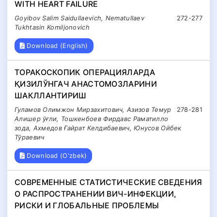
WITH HEART FAILURE
Goyibov Salim Saidullaevich, Nematullaev
272-277
Tukhtasin Komiljonovich
Download (English)
ТОРАКОСКОПИК ОПЕРАЦИЯЛАРДА
ҚИЗИЛЎНГАЧ АНАСТОМОЗЛАРИНИ
ШАКЛЛАНТИРИШ
Гуламов Олимжон Мирзахитович, Азизов Темур
278-281
Алишер ўғли, Тошкенбоев Фирдавс Раматилло
зода, Ахмедов Ғайрат Келдибаевич, Юнусов Ойбек
Тўраевич
Download (O'zbek)
СОВРЕМЕННЫЕ СТАТИСТИЧЕСКИЕ СВЕДЕНИЯ
О РАСПРОСТРАНЕНИИ ВИЧ-ИНФЕКЦИИ,
РИСКИ И ГЛОБАЛЬНЫЕ ПРОБЛЕМЫ