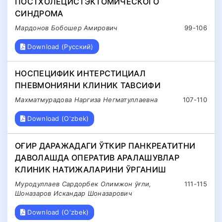
ПОСТХОЛЕЦИСТЭКТОМИЧЕСКОГО
СИНДРОМА
Мардонов Бобошер Амирович
99-106
Download (Русский)
НОСПЕЦИФИК ИНТЕРСТИЦИАЛ
ПНЕВМОНИЯНИ КЛИНИК ТАВСИФИ
Махматмурадова Наргиза Негматуллаевна
107-110
Download (O'zbek)
ОҒИР ДАРАЖАДАГИ ЎТКИР ПАНКРЕАТИТНИ
ДАВОЛАШДА ОПЕРАТИВ АРАЛАШУВЛАР
КЛИНИК НАТИЖАЛАРИНИ ЎРГАНИШ
Муродуллаев Сардорбек Олимжон ўғли,
111-115
Шоназаров Искандар Шоназарович
Download (O'zbek)