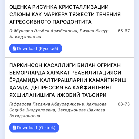
ОЦЕНКА РИСУНКА КРИСТАЛЛИЗАЦИИ
СЛЮНЫ КАК МАРКЕРА ТЯЖЕСТИ ТЕЧЕНИЯ
АГРЕССИВНОГО ПАРОДОНТИТА
Гайбуллаев Эльбек Азизбекович, Ризаев Жасур
65-67
Алимджанович
Download (Русский)
ПАРКИНСОН КАСАЛЛИГИ БИЛАН ОҒРИГАН
БЕМОРЛАРДА ХАРАКАТ РЕАБИЛИТАЦИЯСИ
ЁРДАМИДА ҚАЛТИРАШЛАРНИ КАМАЙТИРИШ
ҲАМДА, ДЕПРЕССИЯ ВА КАЙФИЯТНИНГ
ЯХШИЛАНИШИГА ИЖОБИЙ ТАЪСИРИ
Гаффарова Парвина Абдурафиковна, Ҳакимова
68-73
Соҳиба Зиядуллоевна, Захиджонова Шахноза
Зохиджоновна
Download (O'zbek)