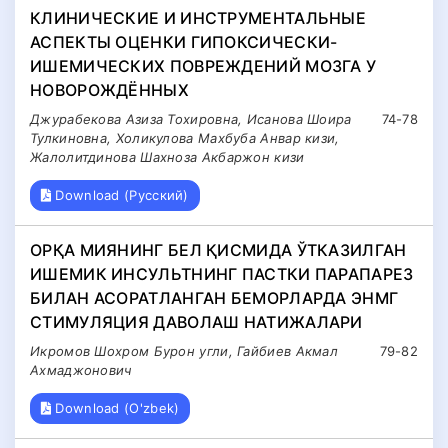
КЛИНИЧЕСКИЕ И ИНСТРУМЕНТАЛЬНЫЕ
АСПЕКТЫ ОЦЕНКИ ГИПОКСИЧЕСКИ-
ИШЕМИЧЕСКИХ ПОВРЕЖДЕНИЙ МОЗГА У
НОВОРОЖДЁННЫХ
Джурабекова Азиза Тохировна, Исанова Шоира
74-78
Тулкиновна, Холикулова Махбуба Анвар кизи,
Жалолитдинова Шахноза Акбаржон кизи
Download (Русский)
ОРҚА МИЯНИНГ БЕЛ ҚИСМИДА ЎТКАЗИЛГАН
ИШЕМИК ИНСУЛЬТНИНГ ПАСТКИ ПАРАПАРЕЗ
БИЛАН АСОРАТЛАНГАН БЕМОРЛАРДА ЭНМГ
СТИМУЛЯЦИЯ ДАВОЛАШ НАТИЖАЛАРИ
Икромов Шохром Бурон угли, Гайбиев Акмал
79-82
Ахмаджонович
Download (O'zbek)