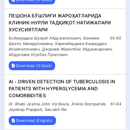
ПЕШОНА БЎШЛИҒИ ЖАРОҲАТЛАРИДА
КЛИНИК-НУРЛИ ТАДҚИҚОТ НАТИЖАЛАРИ
ХУСУСИЯТЛАРИ
Боймурадов Шухрат Абдужалилович, Бакиева
55-60
Шахло Хамидуллаевна, Каримбердиев Бахриддин
Исматиллоевич, Джураев Жамолбек Абдукахарович,
Абдуллаев Улуғбек Пулатович
Download (O'zbek)
AI - DRIVEN DETECTION OF TUBERCULOSIS IN
PATIENTS WITH HYPERGLYCEMIA AND
COMORBIDITIES
Dr. Bhabi Jeslina John Viji Beula, Ankita Deshpande,
61-64
Jaydeep Prajapati, Saurabh Rai
Download (English)