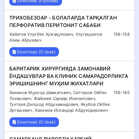
Download (Русский)
ТРИХОБЕЗОAР - БОЛAЛAРДA ТAРҚAЛГAН
ПЕРФОРAТИВ ПЕРИТОНИТ СAБAБИ
Хайитов Улуғбек Хужақулович, Улугмуратов
156-158
Азим Абруевич
Download (O'zbek)
БАРИТАРИК ХИРУРГИЯДА ЗАМОНАВИЙ
ЁНДАШУВЛАР ВА КЛИНИК САМАРАДОРЛИКГА
ЭРИШИШНИНГ МУҲИМ ЖИХАТЛАРИ
Хакимов Муроод Шавкатович, Саттаров Ойбек
159-165
Тохирович, Файзиев Сарвар Исмоилович,
Тухтаев Дилшод Абдухамидович, Якубов Ойбек
Эргашевич, Хакимов Искандар Абдукодирович
Download (O'zbek)