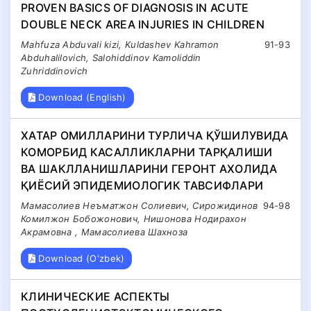
PROVEN BASICS OF DIAGNOSIS IN ACUTE
DOUBLE NECK AREA INJURIES IN CHILDREN
Mahfuza Abduvali kizi, Kuldashev Kahramon
91-93
Abduhalilovich, Salohiddinov Kamoliddin
Zuhriddinovich
Download (English)
ХАТАР ОМИЛЛАРИНИ ТУРЛИЧА ҚЎШИЛУВИДА
КОМОРБИД КАСАЛЛИКЛАРНИ ТАРҚАЛИШИ
ВА ШАКЛЛАНИШЛАРИНИ ГЕРОНТ АХОЛИДА
ҚИЁСИЙ ЭПИДЕМИОЛОГИК ТАВСИФЛАРИ
Мамасолиев Неъматжон Солиевич, Сирожидинов
94-98
Комилжон Бобожонович, Нишонова Нодирахон
Акрамовна , Мамасолиева Шахноза
Download (O'zbek)
КЛИНИЧЕСКИЕ АСПЕКТЫ