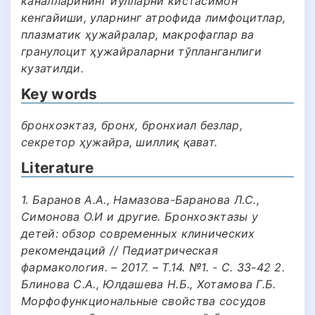
каналларининг йўлларни кистасимон
кенгайиши, уларнинг атрофида лимфоцитлар,
плазматик ҳужайралар, макрофаглар ва
гранулоцит ҳужайраларни тўпланганлиги
кузатилди.
Key words
бронхоэктаз, бронх, бронхиал безлар,
секретор ҳужайра, шиллиқ қават.
Literature
1. Баранов А.А., Намазова-Баранова Л.С.,
Симонова О.И и другие. Бронхоэктазы у
детей: обзор современных клинических
рекомендаций // Педиатрическая
фармакология. – 2017. – Т.14. №1. - С. 33-42 2.
Блинова С.А., Юлдашева Н.Б., Хотамова Г.Б.
Морфофункциональные свойства сосудов