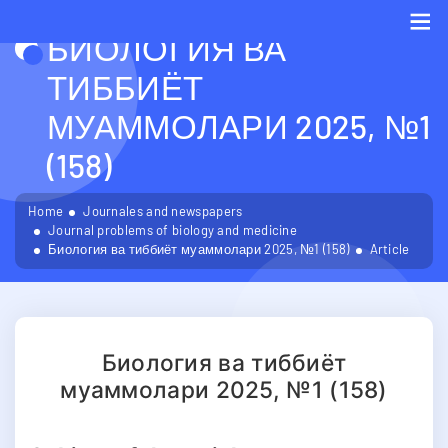
БИОЛОГИЯ ВА
Me
ТИББИЁТ
МУАММОЛАРИ 2025, №1
(158)
Home
Journales and newspapers
Journal problems of biology and medicine
Биология ва тиббиёт муаммолари 2025, №1 (158)
Article
Биология ва тиббиёт
муаммолари 2025, №1 (158)