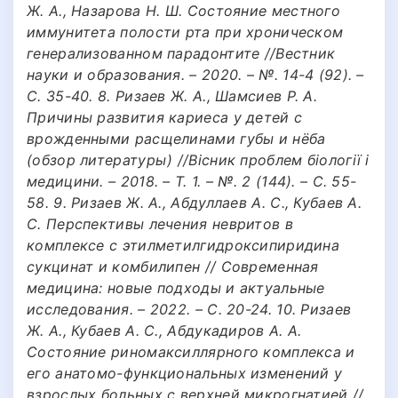
Ж. А., Назарова Н. Ш. Состояние местного
иммунитета полости рта при хроническом
генерализованном парадонтите //Вестник
науки и образования. – 2020. – №. 14-4 (92). –
С. 35-40. 8. Ризаев Ж. А., Шамсиев Р. А.
Причины развития кариеса у детей с
врожденными расщелинами губы и нёба
(обзор литературы) //Вісник проблем біології і
медицини. – 2018. – Т. 1. – №. 2 (144). – С. 55-
58. 9. Ризаев Ж. А., Абдуллаев А. С., Кубаев А.
С. Перспективы лечения невритов в
комплексе с этилметилгидроксипиридина
сукцинат и комбилипен // Современная
медицина: новые подходы и актуальные
исследования. – 2022. – С. 20-24. 10. Ризаев
Ж. А., Кубаев А. С., Абдукадиров А. А.
Состояние риномаксиллярного комплекса и
его анатомо-функциональных изменений у
взрослых больных с верхней микрогнатией //