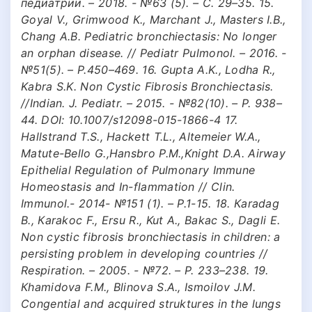
педиатрии. – 2018. - №63 (5). – С. 29–35. 15.
Goyal V., Grimwood К., Мarchant J., Мasters I.B.,
Chang А.В. Pediatric bronchiectasis: No longer
an orphan disease. // Pediatr Pulmonol. – 2016. -
№51(5). – Р.450–469. 16. Guрtа A.K., Lodhа R.,
Kаbrа S.K. Non Cystic Fibrоsis Вronchiectasis.
//Indian. J. Pediatr. – 2015. - №82(10). – Р. 938–
44. DOI: 10.1007/s12098-015-1866-4 17.
Наllstrаnd T.S., Наckett T.L., Аltemeier W.А.,
Мatute-Вello G.,Hansbro P.M.,Knight D.A. Airway
Epithelial Regulation of Pulmonary Immune
Homeostasis and In-flammation // Clin.
Immunol.- 2014- №151 (1). – Р.1-15. 18. Каrаdаg
В., Каrаkoc F., Ersu R., Kut А., Вakac S., Dagli Е.
Non cystic fibrosis bronchiectasis in children: a
persisting problem in developing countries //
Respiration. – 2005. - №72. – Р. 233–238. 19.
Кhamidova F.M., Blinova S.А., Ismoilov J.M.
Congential and acquired struktures in the lungs