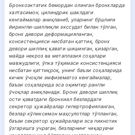
Бронхоэктатик бемордан олинган бронхларда
халтасимон, цилиндрик шаклдаги
кенгаймалар аниқланиб, уларнинг бўшлиғи
йирингли-шиллиқли экссудат билан тўлган,
бронх девори деформацияланган,
консистенцияси нисбатан қаттиқ, бронх
девори шиллиқ қавати шишинган, қизарган,
майда некроз ва метаплазия соҳалари
мавжудлиги, ўпка тўқимаси консистенцияси
нисбатан қаттиқроқ, унинг баъзи соҳаларида
кичик ўчоқли эмфизематоз кенгаймалар,
баъзи соҳаларида эса оқимтир рангли
ўчоқлар аниқланади. Бронх девори шиллиқ
ости қаватдаги бронхиал безлардаги
секретор ҳужайралар гипертрофияланган,
безлар кўпиксимон маҳсулотлар тўпланган,
баъзи секретор ҳужайралари эса пикнотик
ўзгаришга учраган, безларнинг чиқарувчи