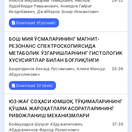
Ачилов Мирзакарим Темирович, Амонов
29-32
Худойберди Равшанович, Ахмедов Гайрат
Келдибаевич, Джаббаров Зокир Исмаилович
Download (Русский)
БОШ МИЯ ЎСМАЛАРИНИНГ МАГНИТ-
РЕЗОНАНС СПЕКТРОСКОПИЯСИДА
МЕТАБОЛИК ЎЗГАРИШЛАРНИНГ ГИСТОЛОГИК
ХУСУСИЯТЛАР БИЛАН БОҒЛИҚЛИГИ
Бахритдинов Бекзод Рустамович, Алиев Мансур
33-36
Абдухоликович
Download (O'zbek)
ЮЗ-ЖАҒ СОҲАСИ ЮМШОҚ ТЎҚИМАЛАРИНИНГ
ҚЎШМА ЖАРОҲАТЛАРИ АСОРАТЛАРИНИНГ
РИВОЖЛАНИШ МЕХАНИЗМЛАРИ
Боймурадов Шухрат Абдужалилович,
37-39
Абдурахмонов Фарход Рахмонович