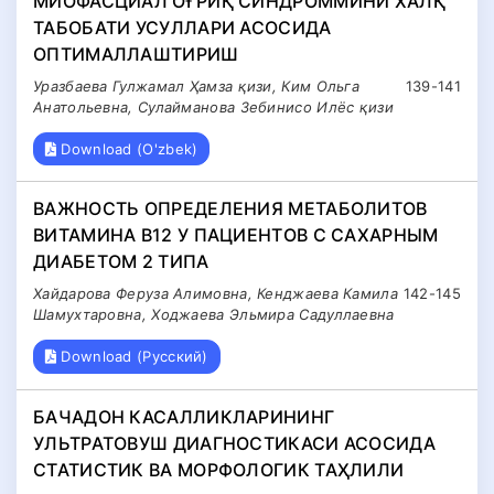
МИОФАСЦИАЛ ОҒРИҚ СИНДРОММИНИ ХАЛҚ
ТАБОБАТИ УСУЛЛАРИ АСОСИДА
ОПТИМАЛЛАШТИРИШ
Уразбаева Гулжамал Ҳамза қизи, Ким Ольга
139-141
Анатольевна, Сулайманова Зебинисо Илёс қизи
Download (O'zbek)
ВАЖНОСТЬ ОПРЕДЕЛЕНИЯ МЕТАБОЛИТОВ
ВИТАМИНА В12 У ПАЦИЕНТОВ С САХАРНЫМ
ДИАБЕТОМ 2 ТИПА
Хайдарова Феруза Алимовна, Кенджаева Камила
142-145
Шамухтаровна, Ходжаева Эльмира Садуллаевна
Download (Русский)
БАЧАДОН КАСАЛЛИКЛАРИНИНГ
УЛЬТРАТОВУШ ДИАГНОСТИКАСИ АСОСИДА
СТАТИСТИК ВА МОРФОЛОГИК ТАҲЛИЛИ