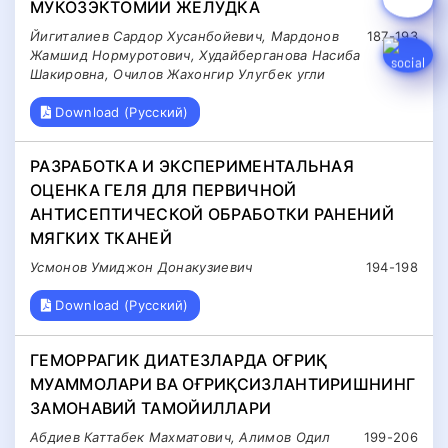
МУКОЗЭКТОМИИ ЖЕЛУДКА
Йигиталиев Сардор Хусанбойевич, Мардонов
187-193
Жамшид Нормуротович, Худайберганова Насиба
Шакировна, Очилов Жахонгир Улугбек угли
Download (Русский)
РАЗРАБОТКА И ЭКСПЕРИМЕНТАЛЬНАЯ
ОЦЕНКА ГЕЛЯ ДЛЯ ПЕРВИЧНОЙ
АНТИСЕПТИЧЕСКОЙ ОБРАБОТКИ РАНЕНИЙ
МЯГКИХ ТКАНЕЙ
Усмонов Умиджон Донакузиевич
194-198
Download (Русский)
ГЕМОРРАГИК ДИАТЕЗЛАРДА ОҒРИҚ
МУАММОЛАРИ ВА ОҒРИҚСИЗЛАНТИРИШНИНГ
ЗАМОНАВИЙ ТАМОЙИЛЛАРИ
Абдиев Каттабек Махматович, Алимов Одил
199-206