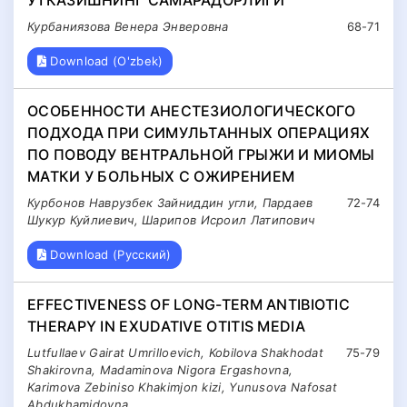
ЎТКАЗИШНИНГ САМАРАДОРЛИГИ
Курбаниязова Венера Энверовна
68-71
Download (O'zbek)
ОСОБЕННОСТИ АНЕСТЕЗИОЛОГИЧЕСКОГО
ПОДХОДА ПРИ СИМУЛЬТАННЫХ ОПЕРАЦИЯХ
ПО ПОВОДУ ВЕНТРАЛЬНОЙ ГРЫЖИ И МИОМЫ
МАТКИ У БОЛЬНЫХ С ОЖИРЕНИЕМ
Курбонов Наврузбек Зайниддин угли, Пардаев
72-74
Шукур Куйлиевич, Шарипов Исроил Латипович
Download (Русский)
EFFECTIVENESS OF LONG-TERM ANTIBIOTIC
THERAPY IN EXUDATIVE OTITIS MEDIA
Lutfullaev Gairat Umrilloevich, Kobilova Shakhodat
75-79
Shakirovna, Madaminova Nigora Ergashovna,
Karimova Zebiniso Khakimjon kizi, Yunusova Nafosat
Abdukhamidovna