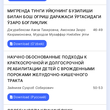
МИГРЕНДА ТУНГИ УЙҚУНИНГ БУЗИЛИШИ
БИЛАН БОШ ОҒРИШ ДАРАЖАСИ ЎРТАСИДАГИ
ЎЗАРО БОҒЛИҚЛИК
Джурабекова Азиза Тахировна, Амонова Захро
46-49
Кахрамоновна, Муродов Музаффар Ниёзбек ўғли
Download (O'zbek)
НАУЧНО ОБОСНОВАННЫЕ ПОДХОДЫ К
КРАТКОСРОЧНОЙ И ДОЛГОСРОЧНОЙ
РЕАБИЛИТАЦИИ ДЕТЕЙ С ВРОЖДЕННЫМИ
ПОРОКАМИ ЖЕЛУДОЧНО-КИШЕЧНОГО
ТРАКТА
Зайниев Сухроб Собирович
50-53
Download (Русский)