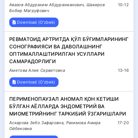
Авазов Абдурахим Абдурахманович, Шакиров
10-12
Бобир Магруфович
Download (O'zbek)
РЕВМАТОИД АРТРИТДА ҚЎЛ БЎҒИМЛАРИНИНГ
СОНОГРАФИЯСИ ВА ДАВОЛАШНИНГ
ОПТИМАЛЛАШТИРИЛГАН УСУЛЛАРИ
САМАРАДОРЛИГИ
Аметова Алие Серветовна
13-16
Download (O'zbek)
ПЕРИМЕНОПАУЗАЛ АНОМАЛ ҚОН КЕТИШИ
БЎЛГАН АЁЛЛАРДА ЭНДОМЕТРИЙ ВА
МИОМЕТРИЙНИНГ ТАРКИБИЙ ЎЗГАРИШЛАРИ
Аскарова Зебо Зафаровна, Рахимова Амира
17-20
Ойбековна