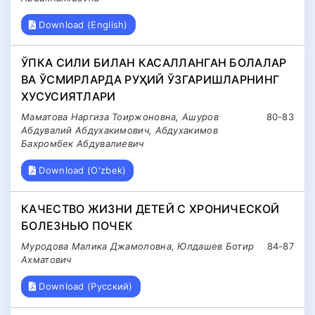
Download (English)
ЎПКА СИЛИ БИЛАН КАСАЛЛАНГАН БОЛАЛАР
ВА ЎСМИРЛАРДА РУҲИЙ ЎЗГАРИШЛАРНИНГ
ХУСУСИЯТЛАРИ
Маматова Наргиза Тоиржоновна, Ашуров
80-83
Абдувалий Абдухакимович, Абдухакимов
Бахромбек Абдувалиевич
Download (O'zbek)
КАЧЕСТВО ЖИЗНИ ДЕТЕЙ C ХРОНИЧЕСКОЙ
БОЛЕЗНЬЮ ПОЧЕК
Муродова Малика Джамоловна, Юлдашев Ботир
84-87
Ахматович
Download (Русский)