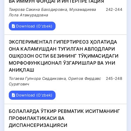
ВА ИММУН ФОНДАГИ ИНТЕРПРЕТАЦИЯ
Таирова Сакина Баходировна, Мухамадиева
242-244
Лола Атамурадовна
Download (O'zbek)
ЭКСПЕРИМЕНТАЛ ГИПЕРТИРЕОЗ ҲОЛАТИДА
ОНА КАЛАМУШДАН ТУҒИЛГАН АВЛОДЛАРИ
ОШҚОЗОН ОСТИ БЕЗИНИНГ ТЎҚИМАСИДАГИ
МОРФОФУНКЦИОНАЛ ЎЗГАРИШЛАР ВА УНИ
АНИҚЛАШ
Тогаева Гулнора Сиддиковна, Орипов Фирдавс
245-248
Суратович
Download (O'zbek)
БОЛАЛАРДА ЎТКИР РЕВМАТИК ИСИТМАНИНГ
ПРОФИЛАКТИКАСИ ВА
ДИСПАНСЕРИЗАЦИЯСИ