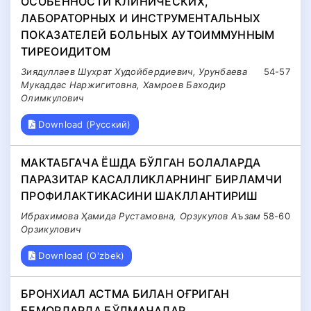
ОСОБЕННОСТИ КЛИНИЧЕСКИХ,
ЛАБОРАТОРНЫХ И ИНСТРУМЕНТАЛЬНЫХ
ПОКАЗАТЕЛЕЙ БОЛЬНЫХ АУТОИММУННЫМ
ТИРЕОИДИТОМ
Зиядуллаев Шухрат Худойбердиевич, Урунбаева
54-57
Мукаддас Наржигитовна, Хамроев Баходир
Олимкулович
Download (Русский)
МАКТАБГАЧА ЁШДА БЎЛГАН БОЛАЛАРДА
ПАРАЗИТАР КАСАЛЛИКЛАРНИНГ БИРЛАМЧИ
ПРОФИЛАКТИКАСИНИ ШАКЛЛАНТИРИШ
Ибрахимова Ҳамида Рустамовна, Орзукулов Аъзам
58-60
Орзикулович
Download (O'zbek)
БРОНХИАЛ АСТМА БИЛАН ОҒРИГАН
БЕМОРЛАРДА БЎЛМАЧАЛАР