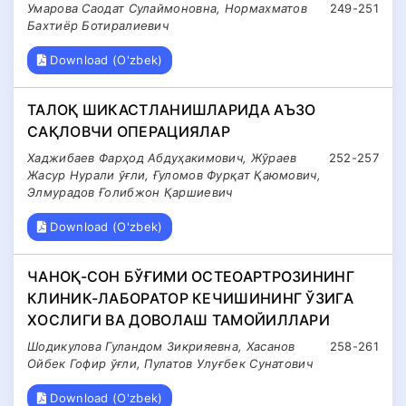
Умарова Саодат Сулаймоновна, Нормахматов
249-251
Бахтиёр Ботиралиевич
Download (O'zbek)
ТАЛОҚ ШИКАСТЛАНИШЛАРИДА АЪЗО
САҚЛОВЧИ ОПEРАЦИЯЛАР
Хаджибаев Фарҳод Абдуҳакимович, Жўраев
252-257
Жасур Нурали ўғли, Ғуломов Фурқат Қаюмович,
Элмурадов Ғолибжон Қаршиевич
Download (O'zbek)
ЧАНОҚ-СОН БЎҒИМИ ОСТЕОАРТРОЗИНИНГ
КЛИНИК-ЛАБОРАТОР КЕЧИШИНИНГ ЎЗИГА
ХОСЛИГИ ВА ДОВОЛАШ ТАМОЙИЛЛАРИ
Шодикулова Гуландом Зикрияевна, Хасанов
258-261
Ойбек Гофир ўғли, Пулатов Улуғбек Сунатович
Download (O'zbek)