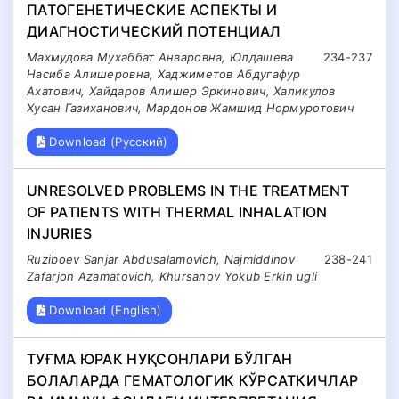
ПАТОГЕНЕТИЧЕСКИЕ АСПЕКТЫ И
ДИАГНОСТИЧЕСКИЙ ПОТЕНЦИАЛ
Махмудова Мухаббат Анваровна, Юлдашева
234-237
Насиба Алишеровна, Хаджиметов Абдугафур
Ахатович, Хайдаров Алишер Эркинович, Халикулов
Хусан Газиханович, Мардонов Жамшид Нормуротович
Download (Русский)
UNRESOLVED PROBLEMS IN THE TREATMENT
OF PATIENTS WITH THERMAL INHALATION
INJURIES
Ruziboev Sanjar Abdusalamovich, Najmiddinov
238-241
Zafarjon Azamatovich, Khursanov Yokub Erkin ugli
Download (English)
ТУҒМА ЮРАК НУҚСОНЛАРИ БЎЛГАН
БОЛАЛАРДА ГЕМАТОЛОГИК КЎРСАТКИЧЛАР