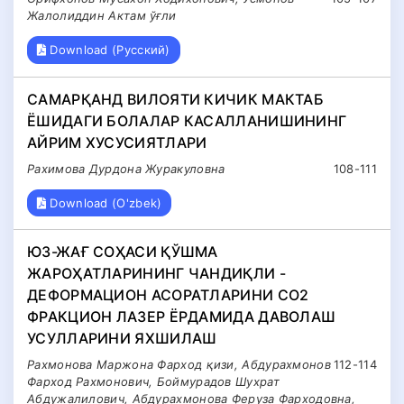
Жалолиддин Актам ўғли
Download (Русский)
САМАРҚАНД ВИЛОЯТИ КИЧИК МАКТАБ
ЁШИДАГИ БОЛАЛАР КАСАЛЛАНИШИНИНГ
АЙРИМ ХУСУСИЯТЛАРИ
Рахимова Дурдона Журакуловна
108-111
Download (O'zbek)
ЮЗ-ЖАҒ СОҲАСИ ҚЎШМА
ЖАРОҲАТЛАРИНИНГ ЧАНДИҚЛИ -
ДЕФОРМАЦИОН АСОРАТЛАРИНИ CO2
ФРАКЦИОН ЛАЗЕР ЁРДАМИДА ДАВОЛАШ
УСУЛЛАРИНИ ЯХШИЛАШ
Рахмонова Маржона Фарход қизи, Абдурахмонов
112-114
Фарход Рахмонович, Боймурадов Шухрат
Абдужалилович, Абдурахмонова Феруза Фарходовна,