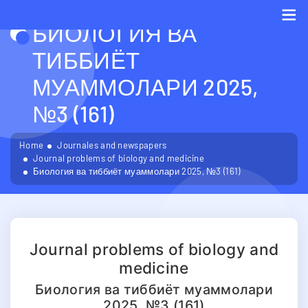
БИОЛОГИЯ ВА
Me
ТИББИЁТ
МУАММОЛАРИ 2025,
№3 (161)
Home
Journales and newspapers
Journal problems of biology and medicine
Биология ва тиббиёт муаммолари 2025, №3 (161)
Journal problems of biology and
medicine
Биология ва тиббиёт муаммолари
2025, №3 (161)