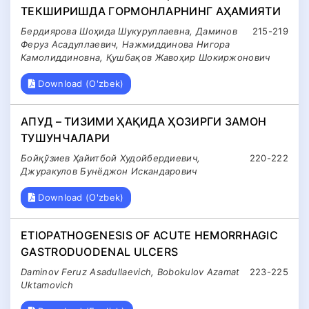
ТЕКШИРИШДА ГОРМОНЛАРНИНГ АҲАМИЯТИ
Бердиярова Шоҳида Шукуруллаевна, Даминов
215-219
Феруз Асадуллаевич, Нажмиддинова Нигора
Камолиддиновна, Қушбақов Жавоҳир Шокиржонович
Download (O'zbek)
АПУД – ТИЗИМИ ҲАҚИДА ҲОЗИРГИ ЗАМОН
ТУШУНЧАЛАРИ
Бойқўзиев Ҳайитбой Худойбердиевич,
220-222
Джуракулов Бунёджон Искандарович
Download (O'zbek)
ETIOPATHOGENESIS OF ACUTE HEMORRHAGIC
GASTRODUODENAL ULCERS
Daminov Feruz Asadullaevich, Bobokulov Azamat
223-225
Uktamovich