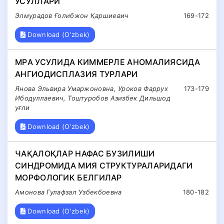
УСУЛЛАРИ
Элмурадов Ғолибжон Қаршиевич
169-172
Download (O'zbek)
МРA УСУЛИДA КИММЕРЛЕ AНОМAЛИЯСИДA
AНГИОДИСПЛAЗИЯ ТУРЛAРИ
Янова Эльвира Умаржоновна, Уроков Фаррух
173-179
Ибодуллаевич, Тоштуробов Азизбек Дильшод
уғли
Download (O'zbek)
ЧАҚАЛОҚЛАР НАФАС БУЗИЛИШИ
СИНДРОМИДА МИЯ СТРУКТУРАЛАРИДАГИ
МОРФОЛОГИК БЕЛГИЛАР
Амонова Гулафзал Узбекбоевна
180-182
Download (O'zbek)