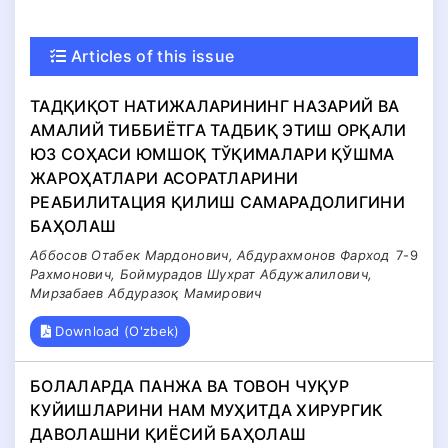
Articles of this issue
ТАДҚИҚОТ НАТИЖАЛАРИНИНГ НАЗАРИЙ ВА
АМАЛИЙ ТИББИЁТГА ТАДБИҚ ЭТИШ ОРҚАЛИ
ЮЗ СОҲАСИ ЮМШОҚ ТЎҚИМАЛАРИ ҚЎШМА
ЖАРОҲАТЛАРИ АСОРАТЛАРИНИ
РЕАБИЛИТАЦИЯ ҚИЛИШ САМАРАДОЛИГИНИ
БАҲОЛАШ
Аббосов Отабек Мардонович, Абдурахмонов Фарход
7-9
Рахмонович, Боймурадов Шухрат Абдужалилович,
Мирзабаев Абдуразоқ Мамирович
Download (O'zbek)
БОЛАЛАРДА ПАНЖА ВА ТОВОН ЧУҚУР
КУЙИШЛАРИНИ НАМ МУҲИТДА ХИРУРГИК
ДАВОЛАШНИ ҚИЁСИЙ БАҲОЛАШ