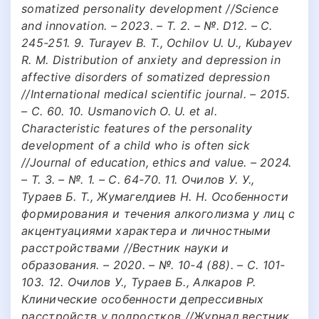
somatized personality development //Science
and innovation. – 2023. – Т. 2. – №. D12. – С.
245-251. 9. Turayev B. T., Ochilov U. U., Kubayev
R. M. Distribution of anxiety and depression in
affective disorders of somatized depression
//International medical scientific journal. – 2015.
– С. 60. 10. Usmanovich O. U. et al.
Characteristic features of the personality
development of a child who is often sick
//Journal of education, ethics and value. – 2024.
– Т. 3. – №. 1. – С. 64-70. 11. Очилов У. У.,
Тураев Б. Т., Жумагелдиев Н. Н. Особенности
формирования и течения алкоголизма у лиц с
акцентуациями характера и личностными
расстройствами //Вестник науки и
образования. – 2020. – №. 10-4 (88). – С. 101-
103. 12. Очилов У., Тураев Б., Алкаров Р.
Клинические особенности депрессивных
расстройств у подростков //Журнал вестник