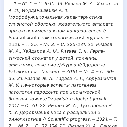
Т. 1. – №. 1. – С. 6-10. 19. Ризаев Ж. А., Хазратов
А. И., Иорданишвили А. К.
Морфофункциональная характеристика
слизистой оболочки жевательного аппарата
при экспериментальном канцерогенезе //
Российский стоматологический журнал. –
2021. – Т. 25. – №. 3. – С. 225-231. 20. Ризаев
Ж. А., Хайдаров А. М., Ризаев Э. Ф. Герпе-
тический стоматит у детей, причины,
симптомы, лече-ние //Журнал//Здоровье
Узбекистана. Ташкент. – 2016. – №. 4. – С. 30-
35. 21. Ризаев Ж. А., Гадаев А. Г., Абдувакилов
Ж. У. Не-которые аспекты патогенеза
патологии пародонта при хронической
болезни почек //Ozbekiston tibbiyot jurnali. –
2017. – С. 70. 22. Ризаев Ж. А., Туксонбоев Н.
Х. У. Деформация носа с расщелиной и
ринопластика // Scientific progress. – 2021. – Т.
2. – №. 2. – С. 92-104. 23. Ризаев Ж. А., Саидов