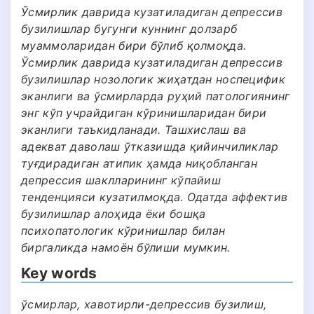
Ўсмирлик даврида кузатиладиган депрессив
бузилишлар бугунги куннинг долзарб
муаммоларидан бири бўлиб қолмоқда.
Ўсмирлик даврида кузатиладиган депрессив
бузилишлар нозологик жиҳатдан ноcпецифик
эканлиги ва ўсмирларда руҳий патологиянинг
энг кўп учрайдиган кўринишларидан бири
эканлиги таъкидланади. Ташхислаш ва
адекват даволаш ўтказишда қийинчиликлар
туғдирадиган атипик ҳамда ниқобланган
депрессия шаклларининг кўпайиш
тенденцияси кузатилмоқда. Одатда аффектив
бузилишлар алоҳида ёки бошқа
психопатологик кўринишлар билан
биргаликда намоён бўлиши мумкин.
Key words
ўсмирлар, хавотирли-депрессив бузилиш,