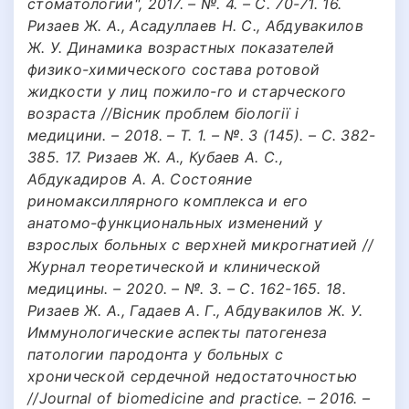
стоматологии", 2017. – №. 4. – С. 70-71. 16.
Ризаев Ж. А., Асадуллаев Н. С., Абдувакилов
Ж. У. Динамика возрастных показателей
физико-химического состава ротовой
жидкости у лиц пожило-го и старческого
возраста //Вісник проблем біології і
медицини. – 2018. – Т. 1. – №. 3 (145). – С. 382-
385. 17. Ризаев Ж. А., Кубаев А. С.,
Абдукадиров А. А. Состояние
риномаксиллярного комплекса и его
анатомо-функциональных изменений у
взрослых больных с верхней микрогнатией //
Журнал теоретической и клинической
медицины. – 2020. – №. 3. – С. 162-165. 18.
Ризаев Ж. А., Гадаев А. Г., Абдувакилов Ж. У.
Иммунологические аспекты патогенеза
патологии пародонта у больных с
хронической сердечной недостаточностью
//Journal of biomedicine and practice. – 2016. –