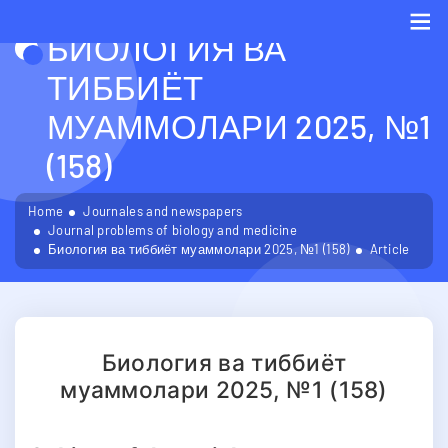
БИОЛОГИЯ ВА
Me
ТИББИЁТ
МУАММОЛАРИ 2025, №1
(158)
Home
Journales and newspapers
Journal problems of biology and medicine
Биология ва тиббиёт муаммолари 2025, №1 (158)
Article
Биология ва тиббиёт
муаммолари 2025, №1 (158)