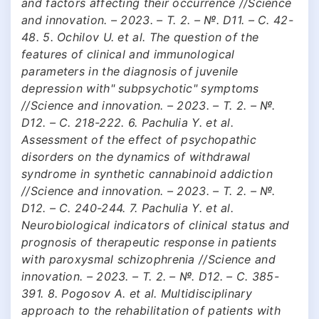
and factors affecting their occurrence //Science
and innovation. – 2023. – Т. 2. – №. D11. – С. 42-
48. 5. Ochilov U. et al. The question of the
features of clinical and immunological
parameters in the diagnosis of juvenile
depression with" subpsychotic" symptoms
//Science and innovation. – 2023. – Т. 2. – №.
D12. – С. 218-222. 6. Pachulia Y. et al.
Assessment of the effect of psychopathic
disorders on the dynamics of withdrawal
syndrome in synthetic cannabinoid addiction
//Science and innovation. – 2023. – Т. 2. – №.
D12. – С. 240-244. 7. Pachulia Y. et al.
Neurobiological indicators of clinical status and
prognosis of therapeutic response in patients
with paroxysmal schizophrenia //Science and
innovation. – 2023. – Т. 2. – №. D12. – С. 385-
391. 8. Pogosov A. et al. Multidisciplinary
approach to the rehabilitation of patients with