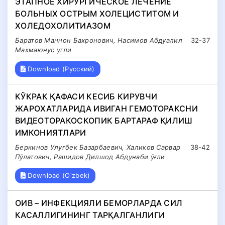
ЭТАПНОЕ ХИРУРГИЧЕСКОЕ ЛЕЧЕНИE
БОЛЬНЫХ ОСТРЫМ ХОЛЕЦИСТИТОМ И
ХОЛЕДОХОЛИТИАЗОМ
Баратов Маннон Бахронович, Насимов Абдуалил
32-37
Махмаюнус угли
Download (Русский)
КЎКРАК ҚАФАСИ КЕСИБ КИРУВЧИ
ЖАРОХАТЛАРИДА ИВИГАН ГЕМОТОРАКСНИ
ВИДЕОТОРАКОСКОПИК БАРТАРАФ ҚИЛИШ
ИМКОНИЯТЛАРИ
Беркинов Улуғбек Базарбаевич, Халиков Сарвар
38-42
Пўлатович, Рашидов Дилшод Абдунаби ўғли
Download (O'zbek)
ОИВ – ИНФЕКЦИЯЛИ БЕМОРЛАРДА СИЛ
КАСАЛЛИГИНИНГ ТАРҚАЛГАНЛИГИ