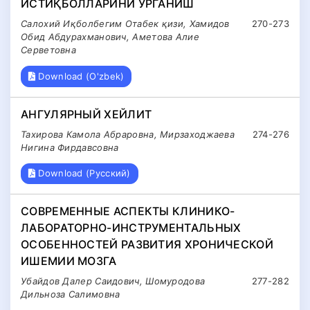
ИСТИҚБОЛЛАРИНИ ЎРГАНИШ
Салохий Иқболбегим Отабек қизи, Хамидов
270-273
Обид Абдурахманович, Аметова Алие
Серветовна
Download (O'zbek)
АНГУЛЯРНЫЙ ХЕЙЛИТ
Тахирова Камола Абраровна, Мирзаходжаева
274-276
Нигина Фирдавсовна
Download (Русский)
СОВРЕМЕННЫЕ АСПЕКТЫ КЛИНИКО-
ЛАБОРАТОРНО-ИНСТРУМЕНТАЛЬНЫХ
ОСОБЕННОСТЕЙ РАЗВИТИЯ ХРОНИЧЕСКОЙ
ИШЕМИИ МОЗГА
Убайдов Далер Саидович, Шомуродова
277-282
Дильноза Салимовна