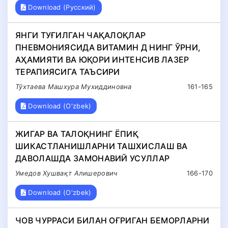
Download (Русский)
ЯНГИ ТУҒИЛГАН ЧАҚАЛОҚЛАР
ПНЕВМОНИЯСИДА ВИТАМИН Д НИНГ ЎРНИ,
АҲАМИЯТИ ВА ЮҚОРИ ИНТЕНСИВ ЛАЗЕР
ТЕРАПИЯСИГА ТАЪСИРИ
Тўхтаева Машхура Мухиддиновна
161-165
Download (O'zbek)
ЖИГАР ВА ТАЛОҚНИНГ ЁПИҚ
ШИКАСТЛАНИШЛАРНИ ТАШХИСЛАШ ВА
ДАВОЛАШДА ЗАМОНАВИЙ УСУЛЛАР
Умедов Хушвақт Алишерович
166-170
Download (O'zbek)
ЧОВ ЧУРРАСИ БИЛАН ОҒРИГАН БЕМОРЛАРНИ