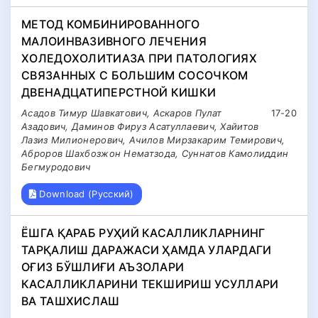
МЕТОД КОМБИНИРОВАННОГО
МАЛОИНВАЗИВНОГО ЛЕЧЕНИЯ
ХОЛЕДОХОЛИТИАЗА ПРИ ПАТОЛОГИЯХ
СВЯЗАННЫХ С БОЛЬШИМ СОСОЧКОМ
ДВЕНАДЦАТИПЕРСТНОЙ КИШКИ
Асадов Тимур Шавкатович, Аскаров Пулат
17-20
Азадович, Даминов Фируз Асатуллаевич, Хайитов
Лазиз Милионерович, Ачилов Мирзакарим Темирович,
Aброров Шахбозжон Нематзода, Суннатов Камолиддин
Бегмуродович
Download (Русский)
ЁШГА ҚАРАБ РУҲИЙ КАСАЛЛИКЛАРНИНГ
ТАРҚАЛИШ ДАРАЖАСИ ҲАМДА УЛАРДАГИ
ОҒИЗ БЎШЛИҒИ АЪЗОЛАРИ
КАСАЛЛИКЛАРИНИ ТЕКШИРИШ УСУЛЛАРИ
ВА ТАШХИСЛАШ