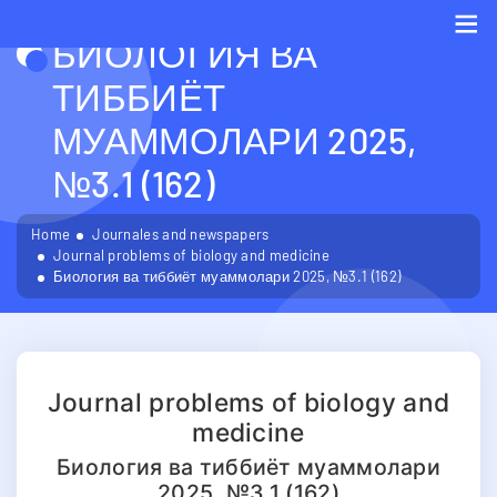
БИОЛОГИЯ ВА
Me
ТИББИЁТ
МУАММОЛАРИ 2025,
№3.1 (162)
Home
Journales and newspapers
Journal problems of biology and medicine
Биология ва тиббиёт муаммолари 2025, №3.1 (162)
Journal problems of biology and
medicine
Биология ва тиббиёт муаммолари
2025, №3.1 (162)