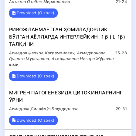
Астанов Отабек Миржонович
21-24
Download (O'zbek)
РИВОЖЛАНМАЁТГАН ҲОМИЛАДОРЛИК
БЎЛГАН АЁЛЛАРДА ИНТЕРЛЕЙКИН -1 β (IL-1β)
ТАЛҚИНИ
Ахмедов Фарҳод Қахрамонович, Ахмаджонова
25-28
Гулноза Муродовна, Ахмадалиева Нигора Жўрахон
қизи
Download (O'zbek)
МИГРЕН ПАТОГЕНЕЗИДА ЦИТОКИНЛАРНИНГ
ЎРНИ
Ахмедова Дилафрўз Баҳодировна
29-31
Download (O'zbek)