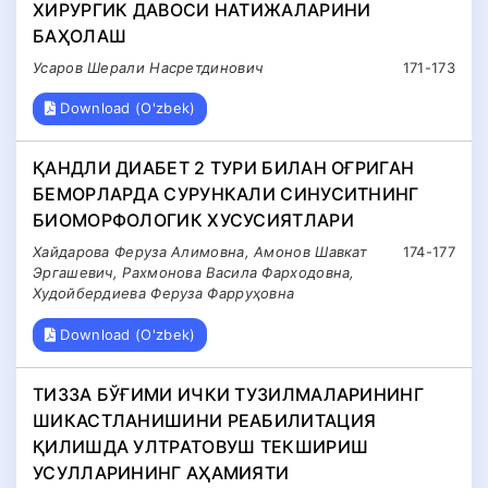
ХИРУРГИК ДАВОСИ НАТИЖАЛАРИНИ
БАҲОЛАШ
Усаров Шерали Насретдинович
171-173
Download (O'zbek)
ҚАНДЛИ ДИАБЕТ 2 ТУРИ БИЛАН ОҒРИГАН
БЕМОРЛАРДА СУРУНКАЛИ СИНУСИТНИНГ
БИОМОРФОЛОГИК ХУСУСИЯТЛАРИ
Хайдарова Феруза Алимовна, Амонов Шавкат
174-177
Эргашевич, Рахмонова Васила Фарходовна,
Худойбердиева Феруза Фарруҳовна
Download (O'zbek)
ТИЗЗА БЎҒИМИ ИЧКИ ТУЗИЛМАЛАРИНИНГ
ШИКАСТЛАНИШИНИ РЕАБИЛИТАЦИЯ
ҚИЛИШДА УЛТРАТОВУШ ТЕКШИРИШ
УСУЛЛАРИНИНГ АҲАМИЯТИ