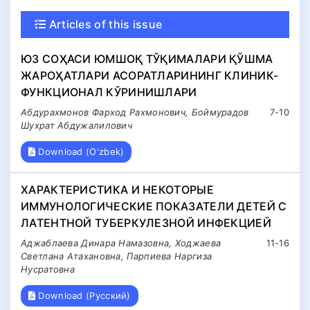
Articles of this issue
ЮЗ СОҲАСИ ЮМШОҚ ТЎҚИМАЛАРИ ҚЎШМА
ЖАРОҲАТЛАРИ АСОРАТЛАРИНИНГ КЛИНИК-
ФУНКЦИОНАЛ КЎРИНИШЛАРИ
Абдурахмонов Фарход Рахмонович, Боймурадов
7-10
Шухрат Абдужалилович
Download (O'zbek)
ХАРАКТЕРИСТИКА И НЕКОТОРЫЕ
ИММУНОЛОГИЧЕСКИЕ ПОКАЗАТЕЛИ ДЕТЕЙ С
ЛАТЕНТНОЙ ТУБЕРКУЛЕЗНОЙ ИНФЕКЦИЕЙ
Аджаблаева Динара Намазовна, Ходжаева
11-16
Светлана Атахановна, Парпиева Наргиза
Нусратовна
Download (Русский)