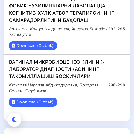
ФОБИК БУЗИЛИШЛАРНИ ДАВОЛАШДА
КОГНИТИВ-ХУЛҚ АТВОР ТЕРАПИЯСИНИНГ
САМАРАДОРЛИГИНИ БАҲОЛАШ
Эргашева Юлдуз Йўлдошевна, Ҳасанов Лазизбек
292-295
Ўктам ўғли
Download (O'zbek)
ВАГИНАЛ МИКРОБИОЦЕНОЗ КЛИНИК-
ЛАБОРАТОР ДИАГНОСТИКАСИНИНГ
ТАКОМИЛЛАШИШ БОСҚИЧЛАРИ
Юсупова Наргиза Абдикодировна, Бозорова
296-298
Севара Юсуф қизи
Download (O'zbek)