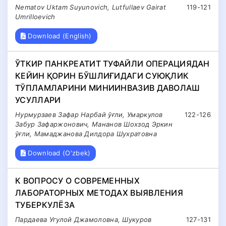
Nematov Uktam Suyunovich, Lutfullaev Gairat
119-121
Umrilloevich
Download (English)
ЎТКИР ПАНКРЕАТИТ ТУФАЙЛИ ОПЕРАЦИЯДАН
КЕЙИН ҚОРИН БЎШЛИҒИДАГИ СУЮҚЛИК
ТЎПЛАМЛАРИНИ МИНИИНВАЗИВ ДАВОЛАШ
УСУЛЛАРИ
Нурмурзаев Зафар Нарбай ўғли, Умаркулов
122-126
Забур Зафаржонович, Мананов Шохзод Эркин
ўғли, Мамаджанова Дилдора Шухратовна
Download (O'zbek)
К ВОПРОСУ О СОВРЕМЕННЫХ
ЛАБОРАТОРНЫХ МЕТОДАХ ВЫЯВЛЕНИЯ
ТУБЕРКУЛЁЗА
Пардаева Угулой Джамоловна, Шукуров
127-131