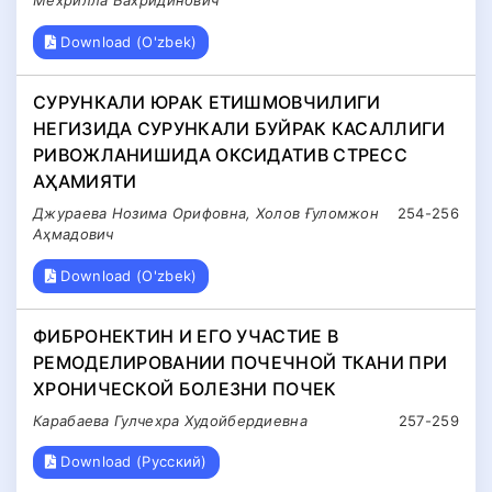
Мехрилла Бахридинович
Download (O'zbek)
СУРУНКАЛИ ЮРАК ЕТИШМОВЧИЛИГИ
НЕГИЗИДА СУРУНКАЛИ БУЙРАК КАСАЛЛИГИ
РИВОЖЛАНИШИДА ОКСИДАТИВ СТРЕСС
АҲАМИЯТИ
Джураева Нозима Орифовна, Холов Ғуломжон
254-256
Аҳмадович
Download (O'zbek)
ФИБРОНЕКТИН И ЕГО УЧАСТИЕ В
РЕМОДЕЛИРОВАНИИ ПОЧЕЧНОЙ ТКАНИ ПРИ
ХРОНИЧЕСКОЙ БОЛЕЗНИ ПОЧЕК
Карабаева Гулчехра Худойбердиевна
257-259
Download (Русский)