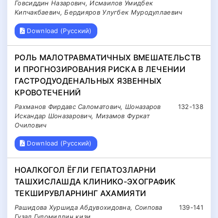
Говсиддин Назарович, Исмаилов Умидбек
Кипчакбаевич, Бердияров Улугбек Муродуллаевич
Download (Русский)
РОЛЬ МАЛОТРАВМАТИЧНЫХ ВМЕШАТЕЛЬСТВ
И ПРОГНОЗИРОВАНИЯ РИСКА В ЛЕЧЕНИИ
ГАСТРОДУОДЕНАЛЬНЫХ ЯЗВЕННЫХ
КРОВОТЕЧЕНИЙ
Рахманов Фирдавс Саломатович, Шоназаров
132-138
Искандар Шоназарович, Мизамов Фуркат
Очилович
Download (Русский)
НОАЛКОГОЛ ЁҒЛИ ГЕПАТОЗЛАРНИ
ТАШХИСЛАШДА КЛИНИКО-ЭХОГРАФИК
ТЕКШИРУВЛАРНИНГ АХАМИЯТИ
Рашидова Хуршида Абдувохидовна, Соипова
139-141
Гузал Гуломиддин қизи