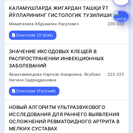
КAЛAМУШЛAРДA ЖИГAРДAН ТAШҚИ ЎТ
ЙЎЛЛAРИНИНГ ГИСТОЛОГИК ТУЗИЛИШИ
Маматалиев Aбдумалик Расулович
220-222
Download (O'zbek)
ЗНАЧЕНИЕ ИКСОДОВЫХ КЛЕЩЕЙ В
РАСПРОСТРАНЕНИИ ИНФЕКЦИОННЫХ
ЗАБОЛЕВАНИЙ
Ярмухаммедова Наргиза Анваровна, Якубова
223-225
Нигина Садриддиновна
Download (Русский)
НОВЫЙ АЛГОРИТМ УЛЬТРАЗВУКОВОГО
ИССЛЕДОВАНИЯ ДЛЯ РАННЕГО ВЫЯВЛЕНИЯ
ОСЛОЖНЕНИЙ РЕВМАТОИДНОГО АРТРИТА В
МЕЛКИХ СУСТАВАХ