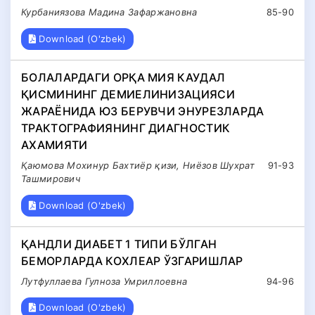
Курбаниязова Мадина Зафаржановна
85-90
Download (O'zbek)
БОЛАЛАРДАГИ ОРҚА МИЯ КАУДАЛ
ҚИСМИНИНГ ДЕМИЕЛИНИЗАЦИЯСИ
ЖАРАЁНИДА ЮЗ БЕРУВЧИ ЭНУРЕЗЛАРДА
ТРАКТОГРАФИЯНИНГ ДИАГНОСТИК
АХАМИЯТИ
Қаюмова Мохинур Бахтиёр қизи, Ниёзов Шухрат
91-93
Ташмирович
Download (O'zbek)
ҚАНДЛИ ДИАБЕТ 1 ТИПИ БЎЛГАН
БЕМОРЛАРДА КОХЛЕАР ЎЗГАРИШЛАР
Лутфуллаева Гулноза Умриллоевна
94-96
Download (O'zbek)