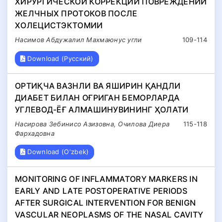
ХИРУРГИЧЕСКОЙ КОРРЕКЦИИ ПОВРЕЖДЕНИЙ
ЖЕЛЧНЫХ ПРОТОКОВ ПОСЛЕ
ХОЛЕЦИСТЭКТОМИИ
Насимов Абдужалил Махмаюнус угли
109-114
Download (Русский)
ОРТИҚЧА ВАЗНЛИ ВА ЯШИРИН ҚАНДЛИ
ДИАБЕТ БИЛАН ОҒРИГАН БЕМОРЛАРДА
УГЛЕВОД-ЁҒ АЛМАШИНУВИНИНГ ҲОЛАТИ
Насирова Зебинисо Азизовна, Очилова Диера
115-118
Фархадовна
Download (O'zbek)
MONITORING OF INFLAMMATORY MARKERS IN
EARLY AND LATE POSTOPERATIVE PERIODS
AFTER SURGICAL INTERVENTION FOR BENIGN
VASCULAR NEOPLASMS OF THE NASAL CAVITY