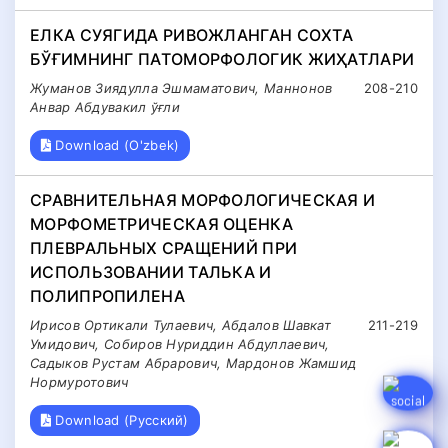
ЕЛКА СУЯГИДА РИВОЖЛАНГАН СОХТА
БЎҒИМНИНГ ПАТОМОРФОЛОГИК ЖИҲАТЛАРИ
Жуманов Зиядулла Эшмаматович, Маннонов
208-210
Анвар Абдувакил ўғли
Download (O'zbek)
СРАВНИТЕЛЬНАЯ МОРФОЛОГИЧЕСКАЯ И
МОРФОМЕТРИЧЕСКАЯ ОЦЕНКА
ПЛЕВРАЛЬНЫХ СРАЩЕНИЙ ПРИ
ИСПОЛЬЗОВАНИИ ТАЛЬКА И
ПОЛИПРОПИЛЕНА
Ирисов Ортикали Тулаевич, Абдалов Шавкат
211-219
Умидович, Собиров Нуриддин Абдуллаевич,
Садыков Рустам Абрарович, Мардонов Жамшид
Нормуротович
Download (Русский)