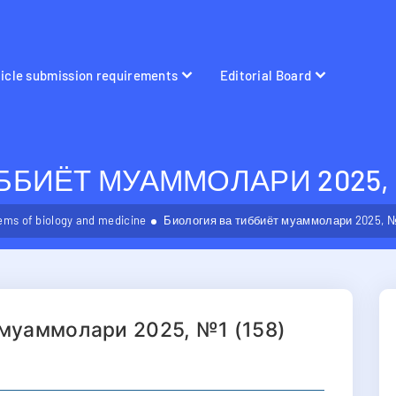
ticle submission requirements
Editorial Board
БИЁТ МУАММОЛАРИ 2025, №
ems of biology and medicine
Биология ва тиббиёт муаммолари 2025, №1
 муаммолари 2025, №1 (158)