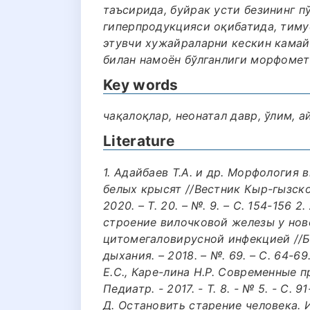
таъсирида, буйрак усти безининг п
гиперпродукцияси оқибатида, тим
этувчи хужайраларни кескин кама
билан намоён бўлганлиги морфомет
Key words
чақалоқлар, неонатал давр, ўлим, 
Literature
1. Адайбаев Т.А. и др. Морфология
белых крысят //Вестник Кыр-гызск
2020. – Т. 20. – №. 9. – С. 154-156
строение вилочковой железы у но
цитомегаловирусной инфекцией //Б
дыхания. – 2018. – №. 69. – С. 64-6
Е.С., Каре-лина Н.Р. Современные 
Педиатр. - 2017. - Т. 8. - № 5. - С. 
Д. Остановить старение человека. 