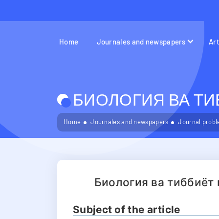
Home
Journales and newspapers
Ar
БИОЛОГИЯ ВА ТИБ
Home
Journales and newspapers
Journal probl
Биология ва тиббиёт
Subject of the article