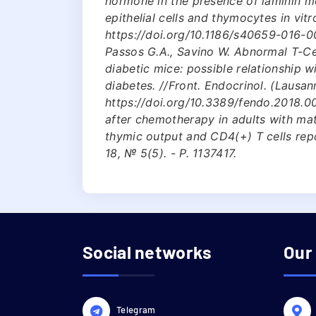
hormone in the presence of laminin m
epithelial cells and thymocytes in vitro
https://doi.org/10.1186/s40659-016-0
Passos G.A., Savino W. Abnormal T-C
diabetic mice: possible relationship 
diabetes. //Front. Endocrinol. (Lausann
https://doi.org/10.3389/fendo.2018.00
after chemotherapy in adults with mat
thymic output and CD4(+) T cells rep
18, № 5(5). - P. 1137417.
Social networks
Our
Telegram