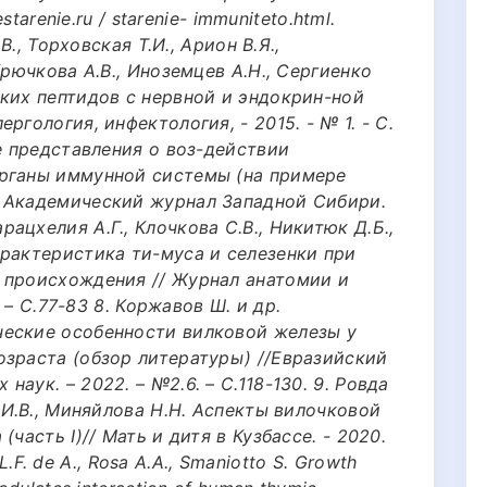
starenie.ru / starenie- immuniteto.html.
В., Торховская Т.И., Арион В.Я.,
Крючкова А.В., Иноземцев А.Н., Сергиенко
ких пептидов с нервной и эндокрин-ной
ргология, инфектология, - 2015. - № 1. - С.
ые представления о воз-действии
органы иммунной системы (на примере
 Академический журнал Западной Сибири.
 Кварацхелия А.Г., Клочкова С.В., Никитюк Д.Б.,
арактеристика ти-муса и селезенки при
 происхождения // Журнал анатомии и
. – С.77-83 8. Коржавов Ш. и др.
ческие особенности вилковой железы у
озраста (обзор литературы) //Евразийский
аук. – 2022. – №2.6. – С.118-130. 9. Ровда
 И.В., Миняйлова Н.Н. Аспекты вилочковой
часть I)// Мать и дитя в Кузбассе. - 2020.
 L.F. de A., Rosa A.A., Smaniotto S. Growth