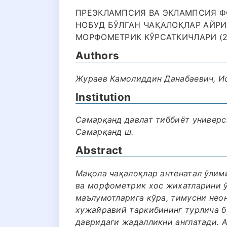
ПРЕЭКЛАМПСИЯ ВА ЭКЛАМПСИЯ Ф
НОБУД БЎЛГАН ЧАҚАЛОҚЛАР АЙР
МОРФОМЕТРИК КЎРСАТКИЧЛАРИ (2
Authors
Жураев Камолиддин Данабаевич, И
Institution
Самарқанд давлат тиббиёт универс
Самарқанд ш.
Abstract
Мақола чақалоқлар антенатал ўли
ва морфометрик хос жихатларини ў
маълумотларига кўра, тимусни неон
хужайравий таркибининг турлича 
давридаги жадалликни англатади. 