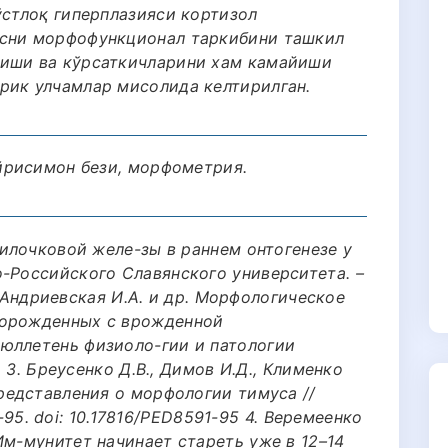
ўстлоқ гиперплазияси кортизол
усни морфофункционал таркибини ташкил
йиши ва кўрсаткичларини хам камайиши
рик улчамлар мисолида келтирилган.
айрисимон бези, морфометрия.
 вилочковой желе-зы в раннем онтогенезе у
о-Российского Славянского университета. –
 2. Андриевская И.А. и др. Морфологическое
ворожденных с врожденной
юллетень физиоло-гии и патологии
9. 3. Бреусенко Д.В., Димов И.Д., Клименко
представления о морфологии тимуса //
91-95. doi: 10.17816/PED8591-95 4. Веремеенко
Им-мунитет начинает стареть уже в 12–14