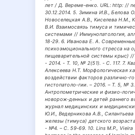
лет / Д. Вереме-енко. URL: http: // ne
30.12.2014. 5. Зимина И.В., Белова О.
Новоселецкая А.В., Киселева Н.М., 
В.И. Взаимосвязь тимуса и тимичес
системами // Иммунопатология, алле
18-29. 6. Иванова Е. А. Современн
психоэмоционального стресса на 
пищеварительной системы крыс) //
- 2014. - Т. 10, № 2(51). - С. 117. 7.
Алексеева Н.Т. Морфологическая х
воздействии факторов различно-го
гистопатоло-гии. – 2016. – Т. 5, № 3
Антропометрические и физио-логи
новорож-денных и детей раннего в
журнал медицинских и медицинских н
Ю.И., Ведерникова А.В., Силантьева
железы (тимуса) детского возраста (
- №4. – С. 59-69. 10. Lins M.P., Vieira