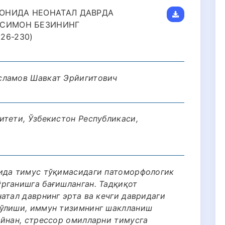
ОНИДА НЕОНАТАЛ ДАВРДА
ИСИМОН БЕЗИНИНГ
26-230)
сламов Шавкат Эрйигитович
итети, Ўзбекистон Республикаси,
мида тимус тўқимасидаги патоморфологик
рганишга бағишланган. Тадқиқот
атал даврнинг эрта ва кечги давридаги
бўлиши, иммун тизимнинг шаклланиш
Айнан, стрессор омилларни тимусга