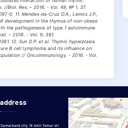
odulates interaction of human thymic
. //Biol. Res. – 2016. - Vol. 49, № 1, 37.
097-0. 11. Mendes-da-Cruz D.A., Lemos J.P.,
ell development in the thymus of non-obese
with the pathogenesis of type 1 autoimmune
e). – 2018. - Vol. 9, 381.
381. 12. Sun D.P. et al. Thymic hyperplasia
ure B cell lymphoma and its influence on
opulation // Oncoimmunology. - 2016. - Vol.
 address
Samarkand city, 18 Amir Temur str