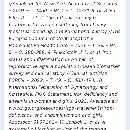
//Annals of the New York Academy of Sciences.
– 2019. – Т. 1450. – №. 1. – С. 15-31. 8. da Silva
Filho A. L. et al. The difficult journey to
treatment for women suffering from heavy
menstrual bleeding: a multi-national survey //The
European Journal of Contraception &
Reproductive Health Care. – 2021. – Т. 26. – №.
5. – С. 390-398. 9. Finkelstein J. L. et al. Iron
status and inflammation in women of
reproductive age: a population-based biomarker
survey and clinical study //Clinical nutrition
ESPEN. – 2022. – Т. 49. – С. 483-494. 10.
International Federation of Gynecology and
Obstetrics. FIGO Statement: Iron deficiency and
anaemia in women and girls. 2023. Available at:
www.figo.org/resources/figo-statements/iron-
deficiency-and-anaemiawomen-and-girls.
Accessed: 01.07.2024 11. Janbek J. et al. A
systematic literature review of the relation