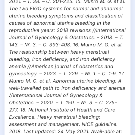
2021. – Т. 38. – С. 201-225. 15. Munro M. G. et al.
The two FIGO systems for normal and abnormal
uterine bleeding symptoms and classification of
causes of abnormal uterine bleeding in the
reproductive years: 2018 revisions //International
Journal of Gynecology & Obstetrics. – 2018. – Т.
143. – №. 3. – С. 393-408. 16. Munro M. G. et al.
The relationship between heavy menstrual
bleeding, iron deficiency, and iron deficiency
anemia //American journal of obstetrics and
gynecology. – 2023. – Т. 229. – №. 1. – С. 1-9. 17.
Munro M. G. et al. Abnormal uterine bleeding: A
well‐travelled path to iron deficiency and anemia
//International Journal of Gynecology &
Obstetrics. – 2020. – Т. 150. – №. 3. – С. 275-
277. 18. National Institute of Health and Care
Excellence. Heavy menstrual bleeding:
assessment and management. NICE guideline.
2018. Last updated: 24 May 2021. Avail-able at: