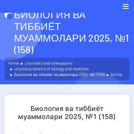
БИОЛОГИЯ ВА
Me
ТИББИЁТ
МУАММОЛАРИ 2025, №1
(158)
Home
Journales and newspapers
Journal problems of biology and medicine
Биология ва тиббиёт муаммолари 2025, №1 (158)
Article
Биология ва тиббиёт
муаммолари 2025, №1 (158)