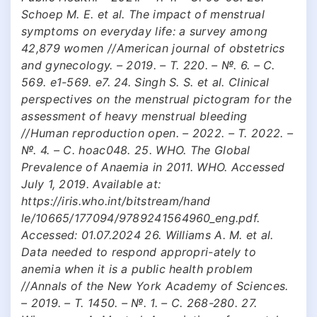
Schoep M. E. et al. The impact of menstrual
symptoms on everyday life: a survey among
42,879 women //American journal of obstetrics
and gynecology. – 2019. – Т. 220. – №. 6. – С.
569. e1-569. e7. 24. Singh S. S. et al. Clinical
perspectives on the menstrual pictogram for the
assessment of heavy menstrual bleeding
//Human reproduction open. – 2022. – Т. 2022. –
№. 4. – С. hoac048. 25. WHO. The Global
Prevalence of Anaemia in 2011. WHO. Accessed
July 1, 2019. Available at:
https://iris.who.int/bitstream/hand
le/10665/177094/9789241564960_eng.pdf.
Accessed: 01.07.2024 26. Williams A. M. et al.
Data needed to respond appropri-ately to
anemia when it is a public health problem
//Annals of the New York Academy of Sciences.
– 2019. – Т. 1450. – №. 1. – С. 268-280. 27.