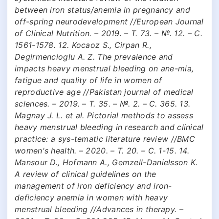
between iron status/anemia in pregnancy and
off-spring neurodevelopment //European Journal
of Clinical Nutrition. – 2019. – Т. 73. – №. 12. – С.
1561-1578. 12. Kocaoz S., Cirpan R.,
Degirmencioglu A. Z. The prevalence and
impacts heavy menstrual bleeding on ane-mia,
fatigue and quality of life in women of
reproductive age //Pakistan journal of medical
sciences. – 2019. – Т. 35. – №. 2. – С. 365. 13.
Magnay J. L. et al. Pictorial methods to assess
heavy menstrual bleeding in research and clinical
practice: a sys-tematic literature review //BMC
women's health. – 2020. – Т. 20. – С. 1-15. 14.
Mansour D., Hofmann A., Gemzell-Danielsson K.
A review of clinical guidelines on the
management of iron deficiency and iron-
deficiency anemia in women with heavy
menstrual bleeding //Advances in therapy. –