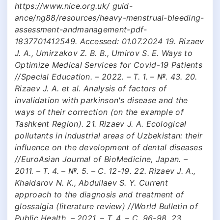
https://www.nice.org.uk/ guid-
ance/ng88/resources/heavy-menstrual-bleeding-
assessment-andmanagement-pdf-
1837701412549. Accessed: 01.07.2024 19. Rizaev
J. A., Umirzakov Z. B. B., Umirov S. E. Ways to
Optimize Medical Services for Covid-19 Patients
//Special Education. – 2022. – Т. 1. – №. 43. 20.
Rizaev J. A. et al. Analysis of factors of
invalidation with parkinson's disease and the
ways of their correction (on the example of
Tashkent Region). 21. Rizaev J. A. Ecological
pollutants in industrial areas of Uzbekistan: their
influence on the development of dental diseases
//EurоAsian Journal of BioMedicine, Japan. –
2011. – Т. 4. – №. 5. – С. 12-19. 22. Rizaev J. A.,
Khaidarov N. K., Abdullaev S. Y. Current
approach to the diagnosis and treatment of
glossalgia (literature review) //World Bulletin of
Public Health. – 2021. – Т. 4. – С. 96-98. 23.