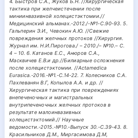
4. Быстров С.А., Жуков Б.Н. //Хирургическая
тактика при желчеистечении после
миниинвазивной холецистэктомии.//
Медицинский альманах.-2012./-№1-С.90-93. 5.
Гальперин Э.И., Чевокин А.Ю. //Свежие
повреждения желчных протоков //Хирургия.
Журнал им. Н.И.Пирогова./ – 2010./– №10.– С.
4 – 10. 6. Катанов Е.С., Анюров С.А.,
Масквичев Е.В.и др.//Билиарные осложнения
после холецистэктомии. //Actamedica
Eurasica.-2016.-№1.-С.14-22. 7. Колесников С.А.
Пахлеванян В.Г, Копылов А.А. и др. //
Хирургическая тактика при повреждениях
внепеченочных и магистральных
внутрипеченочных желчных протоков в
результате малоинвазивных
холецистэктомий.// Научные
ведомости.-2015.-№10.-Выпуск 30.-С.39-43. 8.
Красильников Д.М., Миргасимова Д.М,