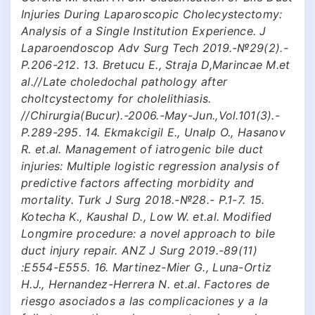
Injuries During Laparoscopic Cholecystectomy:
Analysis of a Single Institution Experience. J
Laparoendoscop Adv Surg Tech 2019.-№29(2).-
Р.206-212. 13. Bretucu E., Straja D,Marincae M.et
al.//Late choledochal pathology after
choltcystectomy for cholelithiasis.
//Chirurgia(Bucur).-2006.-May-Jun.,Vol.101(3).-
Р.289-295. 14. Ekmakcigil E., Unalp O., Hasanov
R. et.al. Management of iatrogenic bile duct
injuries: Multiple logistic regression analysis of
predictive factors affecting morbidity and
mortality. Turk J Surg 2018.-№28.- Р.1-7. 15.
Kotecha K., Kaushal D., Low W. et.al. Modified
Longmire procedure: a novel approach to bile
duct injury repair. ANZ J Surg 2019.-89(11)
:E554-E555. 16. Martinez-Mier G., Luna-Ortiz
H.J., Hernandez-Herrera N. et.al. Factores de
riesgo asociados a las complicaciones y a la