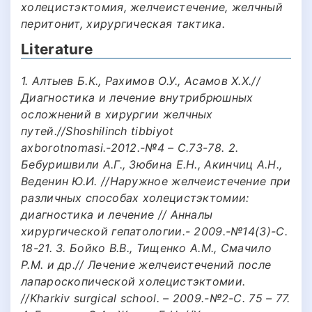
холецистэктомия, желчеистечение, желчный
перитонит, хирургическая тактика.
Literature
1. Алтыев Б.К., Рахимов О.У., Асамов Х.Х.//
Диагностика и лечение внутрибрюшных
осложнений в хирургии желчных
путей.//Shoshilinch tibbiyot
axborotnomasi.-2012.-№4 – С.73-78. 2.
Бебуришвили А.Г., Зюбина Е.Н., Акинчиц А.Н.,
Веденин Ю.И. //Наружное желчеистечение при
различных способах холецистэктомии:
диагностика и лечение // Анналы
хирургической гепатологии.- 2009.-№14(3)-С.
18-21. 3. Бойко В.В., Тищенко А.М., Смачило
Р.М. и др.// Лечение желчеистечений после
лапароскопической холецистэктомии.
//Kharkiv surgical school. – 2009.-№2-С. 75 – 77.