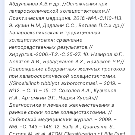
Абдульянов А.В.и др. //Осложнения при
лапароскопической холецистэктомии.//
Практическая медицина. 2016.-№4.-С.110-113.
9. Кузин Н.М, Дадвани С.С., Ветшев П.С.и др.//
Лапароскопическая и традиционная
холецистэктомия: сравнение
непосредственных результатов.//
Хирургия.-2006.-Т.2.-С.25-27. 10. Назиров Ф.Г.,
Девятов А.В., Бабаджанов А.Х., Байбеков Р.Р.//
Повреждение аберрантных желчных протоков
при лапароскопической холецистэктомии.
//Shoshilinch tibbiyot axborotnomasi. – 2019. –
№12. – С. 11 – 15. 11. Соколов А.А., Кузнецов
Н.А., Артемкин Э.Г., Наджи Хусейн//
Диагностика и лечение желчеистечения в
ранние сроки после холецистэктомии. //
Сибирский медицинский журнал. – 2009. –
№6. –С. 143 – 146. 12. Balla A., Quaresima S.,
Corona M. et.al. ATOM Classification of Bile Duct