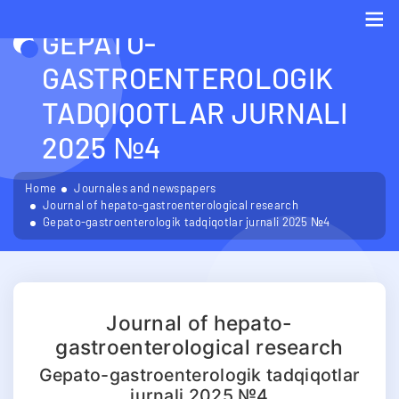
GEPATO-
Me
GASTROENTEROLOGIK
TADQIQOTLAR JURNALI
2025 №4
Home
Journales and newspapers
Journal of hepato-gastroenterological research
Gepato-gastroenterologik tadqiqotlar jurnali 2025 №4
Journal of hepato-
gastroenterological research
Gepato-gastroenterologik tadqiqotlar
jurnali 2025 №4