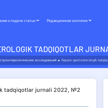
ания к подаче статьи
Редакционная коллегия
ROLOGIK TADQIQOTLAR JURNA
астроэнтерологических исследований
Gepato-gastroeterologik tadqiqo
 tadqiqotlar jurnali 2022, №2