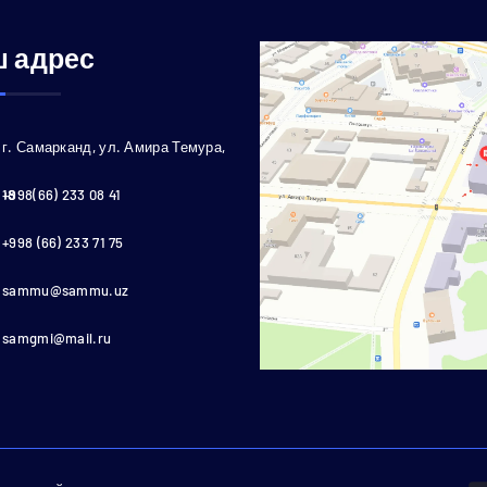
 адрес
г. Самарканд, ул. Амира Темура,
18
+998(66) 233 08 41
+998 (66) 233 71 75
sammu@sammu.uz
samgmi@mail.ru