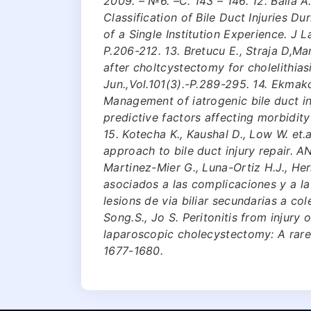
2009. – №6. –С. 143 – 146. 12. Balla 
Classification of Bile Duct Injuries 
of a Single Institution Experience. 
Р.206-212. 13. Bretucu E., Straja D,M
after choltcystectomy for cholelithias
Jun.,Vol.101(3).-Р.289-295. 14. Ekmakci
Management of iatrogenic bile duct inj
predictive factors affecting morbidity
15. Kotecha K., Kaushal D., Low W. et
approach to bile duct injury repair. 
Martinez-Mier G., Luna-Ortiz H.J., He
asociados a las complicaciones y a la
lesions de via biliar secundarias a col
Song.S., Jo S. Peritonitis from injury 
laparoscopic cholecystectomy: A rare 
1677-1680.