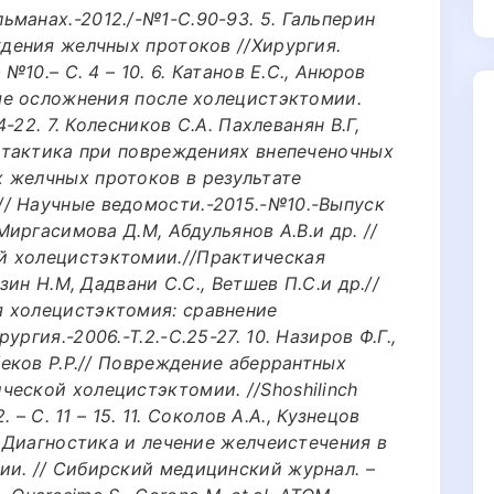
манах.-2012./-№1-С.90-93. 5. Гальперин
ждения желчных протоков //Хирургия.
№10.– С. 4 – 10. 6. Катанов Е.С., Анюров
ные осложнения после холецистэктомии.
4-22. 7. Колесников С.А. Пахлеванян В.Г,
я тактика при повреждениях внепеченочных
 желчных протоков в результате
/ Научные ведомости.-2015.-№10.-Выпуск
 Миргасимова Д.М, Абдульянов А.В.и др. //
й холецистэктомии.//Практическая
узин Н.М, Дадвани С.С., Ветшев П.С.и др.//
 холецистэктомия: сравнение
ргия.-2006.-Т.2.-С.25-27. 10. Назиров Ф.Г.,
беков Р.Р.// Повреждение аберрантных
еской холецистэктомии. //Shoshilinch
. – С. 11 – 15. 11. Соколов А.А., Кузнецов
/ Диагностика и лечение желчеистечения в
ии. // Сибирский медицинский журнал. –