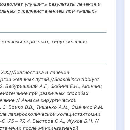
позволяет улучшить результаты лечения и
ольных с желчеистечением при «малых»
 желчный перитонит, хирургическая
в Х.Х.//Диагностика и лечение
ии желчных путей.//Shoshilinch tibbiyot
 2. Бебуришвили А.Г., Зюбина Е.Н., Акинчиц
чеистечение при различных способах
ечение // Анналы хирургической
. 3. Бойко В.В., Тищенко А.М., Смачило Р.М.
осле лапароскопической холецистэктомии.
-С. 75 – 77. 4. Быстров С.А., Жуков Б.Н. //
стечении после миниинвазивной