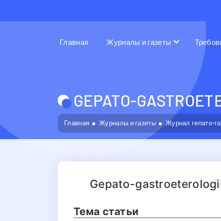
Главная
Журналы и газеты
Требов
GEPATO-GASTROETE
Главная
Журналы и газеты
Журнал гепато-г
Gepato-gastroeterologik
Тема статьи