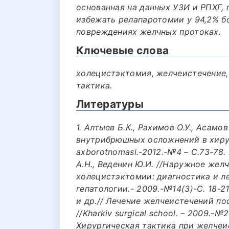
основанная на данных УЗИ и РПХГ, 
избежать релапаротомии у 94,2% б
повреждениях желчных протоках.
Ключевые слова
холецистэктомия, желчеистечение,
тактика.
Литературы
1. Алтыев Б.К., Рахимов О.У., Асамо
внутрибрюшных осложнений в хирург
axborotnomasi.-2012.-№4 – С.73-78.
А.Н., Веденин Ю.И. //Наружное жел
холецистэктомии: диагностика и л
гепатологии.- 2009.-№14(3)-С. 18-21
и др.// Лечение желчеистечений п
//Kharkiv surgical school. – 2009.-№2
Хирургическая тактика при желчеи