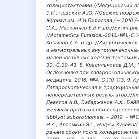
холецистэктомии.//Медицинский аль
Э.И., Чевокин А.Ю. //Свежие повре
Журнал им. Н.И.Пирогова./ – 2010./– 
С.А., Масквичев Е.В.и др.//Билиар
//Actamedica Eurasica.-2016.-№1.-С.1
Копылов А.А. и др. //Хирургическа
и магистральных внутрипеченочных
малоинвазивных холецистэктомий./
30.-С.39-43. 8. Красильников Д.М.,
Осложнения при лапароскопическо
медицина. 2016.-№4.-С.110-113. 9. К
Лапароскопическая и традиционная
непосредственных результатов.//Хиру
Девятов А.В., Бабаджанов А.Х., Бай
желчных протоков при лапароскопич
tibbiyot axborotnomasi. – 2019. – №12
Н.А., Артемкин Э.Г., Наджи Хусейн/
ранние сроки после холецистэктом