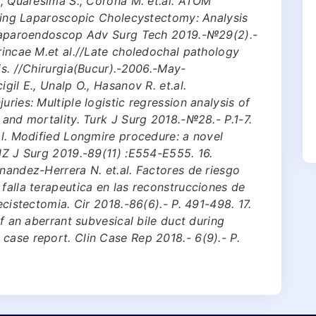
A., Quaresima S., Corona M. et.al. ATOM
During Laparoscopic Cholecystectomy: Analysis
J Laparoendoscop Adv Surg Tech 2019.-№29(2).-
arincae M.et al.//Late choledochal pathology
is. //Chirurgia(Bucur).-2006.-May-
gil E., Unalp O., Hasanov R. et.al.
uries: Multiple logistic regression analysis of
 and mortality. Turk J Surg 2018.-№28.- Р.1-7.
.al. Modified Longmire procedure: a novel
ANZ J Surg 2019.-89(11) :E554-E555. 16.
rnandez-Herrera N. et.al. Factores de riesgo
 falla terapeutica en las reconstrucciones de
ecistectomia. Cir 2018.-86(6).- Р. 491-498. 17.
of an aberrant subvesical bile duct during
case report. Clin Case Rep 2018.- 6(9).- Р.