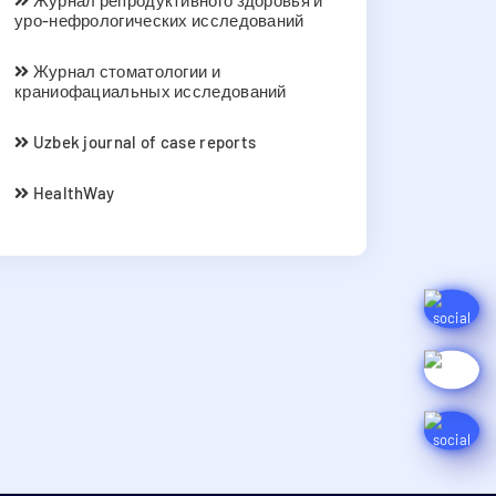
Журнал репродуктивного здоровья и
уро-нефрологических исследований
Журнал стоматологии и
краниофациальных исследований
Uzbek journal of case reports
HealthWay