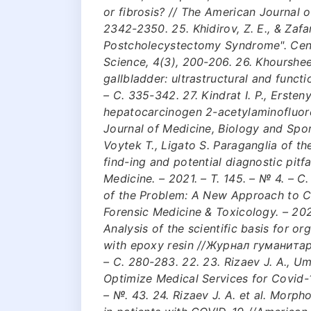
or fibrosis? // The American Journal o
2342-2350. 25. Khidirov, Z. E., & Zafa
Postcholecystectomy Syndrome". Centr
Science, 4(3), 200-206. 26. Khourshee
gallbladder: ultrastructural and functi
– С. 335-342. 27. Kindrat I. P., Erste
hepatocarcinogen 2-acetylaminofluore
Journal of Medicine, Biology and Sport
Voytek T., Ligato S. Paraganglia of th
find-ing and potential diagnostic pitf
Medicine. – 2021. – Т. 145. – № 4. – С
of the Problem: A New Approach to Co
Forensic Medicine & Toxicology. – 2020.
Analysis of the scientific basis for o
with epoxy resin //Журнал гуманитар
– С. 280-283. 22. 23. Rizaev J. A., Um
Optimize Medical Services for Covid-19
– №. 43. 24. Rizaev J. A. et al. Morp