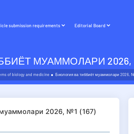
ticle submission requirements
Editorial Board
БИЁТ МУАММОЛАРИ 2026, №
ems of biology and medicine
Биология ва тиббиёт муаммолари 2026, №1
 муаммолари 2026, №1 (167)