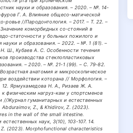
олости рта при хроническом
тник науки и образования. – 2020. – №. 14-
, Гафуров Г. А. Влияние общесо-матической
-ровье //Пародонтология. – 2017. – Т. 22. –
 др. Значение коморбидных со-стояний в
едо-статочности у больных пожилого и
науки и образования. – 2022. – №. 1 (81). –
а Н. Ш., Кубаев А. С. Особенности течения
иков производства стеклопластиковых
ования. – 2020. – №. 21-1 (99). – С. 79-82.
И. Возрастная анатомия и микроскопическое
ри воздействии которана // Морфология. –
b. 12. Ярмухамедова Н. А., Ризаев Ж. А.
 к физическим нагруз-кам у спортсменов
 //Журнал гуманитарных и естественных
. Abduraimov, Z., & Khidirov, Z. (2023).
s in the wall of the small intestine.
стественных наук, 3(10), 103-107. 14.
 Z. (2023). Morphofunctional characteristics