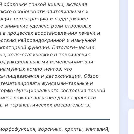
й оболочки тонкой кишки, включая
также особенности эпителиальных и
ающих регенера-цию и поддержание
е внимание уделено роли стволовых
 в процессах восстановле-ния печени и
й-ствию нейроэндокринной и иммунной
екреторной функции. Патологи-ческие
ые, холе-статические и токсические
фофункциональными изменениями эпи-
 иммунных компо-нентов, что
сы пищеварения и детоксикации. Обзор
стематизировать фундамен-тальные и
морфо-функционального состояния тонкой
имеет важное значение для разработки
ы и терапевтических вмешательств.
морфофункция, ворсинки, крипты, эпителий,