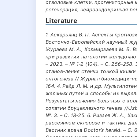
стволовые клетки, прогениторные 
регенерация, нейроэндокринная рег
Literature
1. Аскарьянц В. П. Аспекты прогно
Восточно-Европейский научный журнал
Жураева М. А., Холмирзаева М. Б. 
при развитии патологии желудочно
– 2023. – № 1-2 (104). – С. 256-258
станов-ления стенки тонкой кишки
онтогенеза // Журнал биомедици-ны и 
164. 4. Рейд Л. М. и др. Мультипот
желчных путей и способы их выделен
Результаты лечения боль-ных с хр
сопатии бруцеллезного генеза //Uzbek
№. 3. – С. 18-25. 6. Ризаев Ж. А., 
рассеянном склерозе и тактика да
Вестник врача Doctor’s herald. – С. 