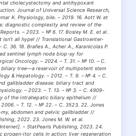
mental cholecystectomy and antihypoxant
ruction. Journal of Universal Science Research,
mar K. Physiology, bile. – 2019. 16. Aott W. et
s: diagnostic complexity and review of the
 Reports. – 2023. – № 6. 17. Bosley M. E. et al.
 isn’t all hype! // Translational Gastroenter-
 С. 36. 18. Brañes A., Acher A., Karanicolas P.
ed sentinel lymph node biop-sy for
gical Oncology. – 2024. – Т. 31. – № 10. – С.
 biliary tree—a reservoir of multipotent stem
ogy & Hepatology. – 2012. – Т. 9. – № 4. – С.
nd gallbladder disease: biliary tract and
siology. – 2023. – Т. 13. – № 3. – С. 4909-
y of the intrahepatic biliary epithelium //
 2006. – Т. 12. – № 22. – С. 3523. 22. Jones
my, abdomen and pelvis: gallbladder //
lishing, 2022. 23. Jones M. W. et al.
Internet]. – StatPearls Publishing, 2023. 24.
c progen-itor cells in action: liver regeneration