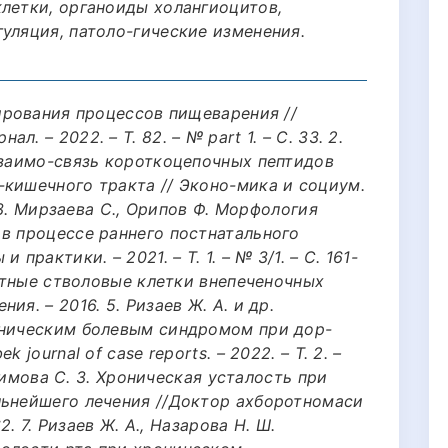
клетки, органоиды холангиоцитов,
уляция, патоло-гические изменения.
зирования процессов пищеварения //
. – 2022. – Т. 82. – № part 1. – С. 33. 2.
Взаимо-связь короткоцепочных пептидов
-кишечного тракта // Эконо-мика и социум.
. 3. Мирзаева С., Орипов Ф. Морфология
 в процессе раннего постнатального
практики. – 2021. – Т. 1. – № 3/1. – С. 161-
ентные стволовые клетки внепеченочных
ия. – 2016. 5. Ризаев Ж. А. и др.
оническим болевым синдромом при дор-
 journal of case reports. – 2022. – Т. 2. –
Хакимова С. З. Хроническая усталость при
льнейшего лечения //Доктор ахборотномаси
62. 7. Ризаев Ж. А., Назарова Н. Ш.