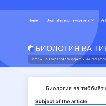
Home
Journales and newspapers
Ar
БИОЛОГИЯ ВА ТИБ
Home
Journales and newspapers
Journal probl
Биология ва тиббиёт
Subject of the article