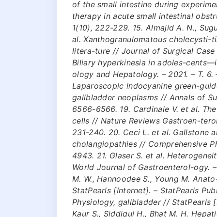
of the small intestine during experi
therapy in acute small intestinal obst
1(10), 222-229. 15. Almajid A. N., Sugu
al. Xanthogranulomatous cholecysti-ti
litera-ture // Journal of Surgical Case
Biliary hyperkinesia in adoles-cents—it
ology and Hepatology. – 2021. – Т. 6. –
Laparoscopic indocyanine green-guid
gallbladder neoplasms // Annals of Sur
6566-6566. 19. Cardinale V. et al. The
cells // Nature Reviews Gastroen-terol
231-240. 20. Ceci L. et al. Gallstone a
cholangiopathies // Comprehensive Phy
4943. 21. Glaser S. et al. Heterogeneit
World Journal of Gastroenterol-ogy. –
M. W., Hannoodee S., Young M. Anato-
StatPearls [Internet]. – StatPearls Pub
Physiology, gallbladder // StatPearls [
Kaur S., Siddiqui H., Bhat M. H. Hepati