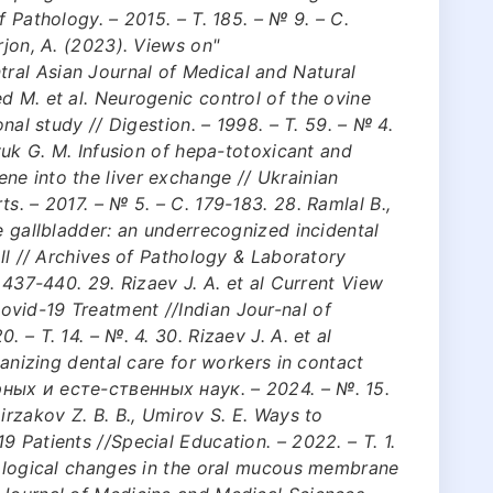
f Pathology. – 2015. – Т. 185. – № 9. – С.
rjon, A. (2023). Views on"
al Asian Journal of Medical and Natural
d M. et al. Neurogenic control of the ovine
onal study // Digestion. – 1998. – Т. 59. – № 4.
nyuk G. M. Infusion of hepa-totoxicant and
ne into the liver exchange // Ukrainian
s. – 2017. – № 5. – С. 179-183. 28. Ramlal B.,
e gallbladder: an underrecognized incidental
all // Archives of Pathology & Laboratory
. 437-440. 29. Rizaev J. A. et al Current View
vid-19 Treatment //Indian Jour-nal of
 – Т. 14. – №. 4. 30. Rizaev J. A. et al
rganizing dental care for workers in contact
ных и есте-ственных наук. – 2024. – №. 15.
irzakov Z. B. B., Umirov S. E. Ways to
 Patients //Special Education. – 2022. – Т. 1.
hological changes in the oral mucous membrane