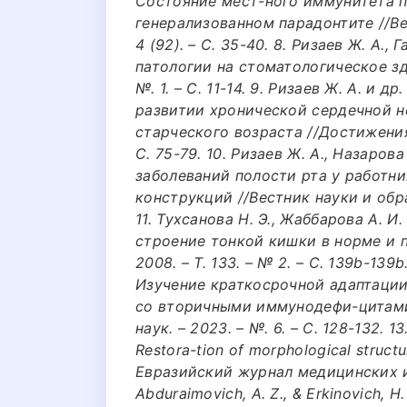
Состояние мест-ного иммунитета п
генерализованном парадонтите //Вес
4 (92). – С. 35-40. 8. Ризаев Ж. А.
патологии на стоматологическое здо
№. 1. – С. 11-14. 9. Ризаев Ж. А. и
развитии хронической сердечной н
старческого возраста //Достижения 
С. 75-79. 10. Ризаев Ж. А., Назаров
заболеваний полости рта у работн
конструкций //Вестник науки и образ
11. Тухсанова Н. Э., Жаббарова А. 
строение тонкой кишки в норме и п
2008. – Т. 133. – № 2. – С. 139b-139
Изучение краткосрочной адаптации
со вторичными иммунодефи-цитами
наук. – 2023. – №. 6. – С. 128-132. 13
Restora-tion of morphological structure
Евразийский журнал медицинских и е
Abduraimovich, A. Z., & Erkinovich, Н.