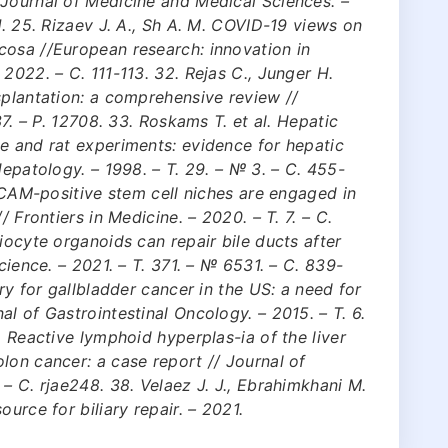
 Journal of Medicine and Medical Sciences. –
1. 25. Rizaev J. A., Sh A. M. COVID-19 views on
cosa //European research: innovation in
2022. – С. 111-113. 32. Rejas C., Junger H.
splantation: a comprehensive review //
37. – P. 12708. 33. Roskams T. et al. Hepatic
e and rat experiments: evidence for hepatic
Hepatology. – 1998. – Т. 29. – № 3. – С. 455-
EpCAM-positive stem cell niches are engaged in
/ Frontiers in Medicine. – 2020. – Т. 7. – С.
iocyte organoids can repair bile ducts after
cience. – 2021. – Т. 371. – № 6531. – С. 839-
ery for gallbladder cancer in the US: a need for
l of Gastrointestinal Oncology. – 2015. – Т. 6.
. Reactive lymphoid hyperplas-ia of the liver
lon cancer: a case report // Journal of
– С. rjae248. 38. Velaez J. J., Ebrahimkhani M.
urce for biliary repair. – 2021.