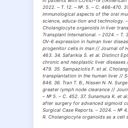
in patients with COVID-19 //American
2022. – Т. 12. – №. 5. – С. 466-470. 3
immunological aspects of the oral mu
science, educa-tion and technology. – 
Cholangiocyte organoids in liver tran
Transplant International. – 2024. – Т. 
OV-6 expression in human liver diseas
progenitor cells in man // Journal of 
463. 34. Safarikia S. et al. Distinct 
chronic and neoplastic liver diseases /
479. 35. Sampaziotis F. et al. Cholang
transplantation in the human liver // S
846. 36. Tran T. B., Nissen N. N. Surg
greater lymph node clearance // Journa
– № 5. – С. 452. 37. Sunamura K. et al
after surgery for advanced sigmoid co
Surgical Case Reports. – 2024. – № 4. 
R. Cholangiocyte organoids as a cell so