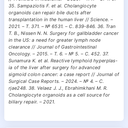
35. Sampaziotis F. et al. Cholangiocyte
organoids can repair bile ducts after
transplantation in the human liver // Science. –
2021. – Т. 371. – № 6531. – С. 839-846. 36. Tran
T. B., Nissen N. N. Surgery for gallbladder cancer
in the US: a need for greater lymph node
clearance // Journal of Gastrointestinal
Oncology. – 2015. – Т. 6. – № 5. – С. 452. 37.
Sunamura K. et al. Reactive lymphoid hyperplas-
ia of the liver after surgery for advanced
sigmoid colon cancer: a case report // Journal of
Surgical Case Reports. – 2024. – № 4. – С.
rjae248. 38. Velaez J. J., Ebrahimkhani M. R.
Cholangiocyte organoids as a cell source for
biliary repair. – 2021.