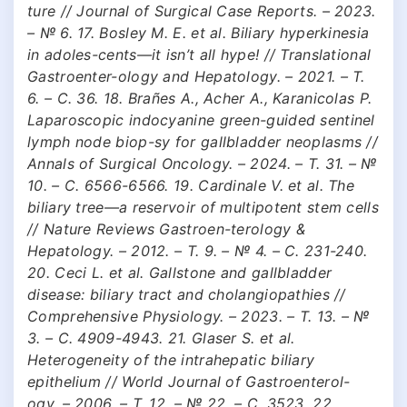
ture // Journal of Surgical Case Reports. – 2023.
– № 6. 17. Bosley M. E. et al. Biliary hyperkinesia
in adoles-cents—it isn’t all hype! // Translational
Gastroenter-ology and Hepatology. – 2021. – Т.
6. – С. 36. 18. Brañes A., Acher A., Karanicolas P.
Laparoscopic indocyanine green-guided sentinel
lymph node biop-sy for gallbladder neoplasms //
Annals of Surgical Oncology. – 2024. – Т. 31. – №
10. – С. 6566-6566. 19. Cardinale V. et al. The
biliary tree—a reservoir of multipotent stem cells
// Nature Reviews Gastroen-terology &
Hepatology. – 2012. – Т. 9. – № 4. – С. 231-240.
20. Ceci L. et al. Gallstone and gallbladder
disease: biliary tract and cholangiopathies //
Comprehensive Physiology. – 2023. – Т. 13. – №
3. – С. 4909-4943. 21. Glaser S. et al.
Heterogeneity of the intrahepatic biliary
epithelium // World Journal of Gastroenterol-
ogy. – 2006. – Т. 12. – № 22. – С. 3523. 22.