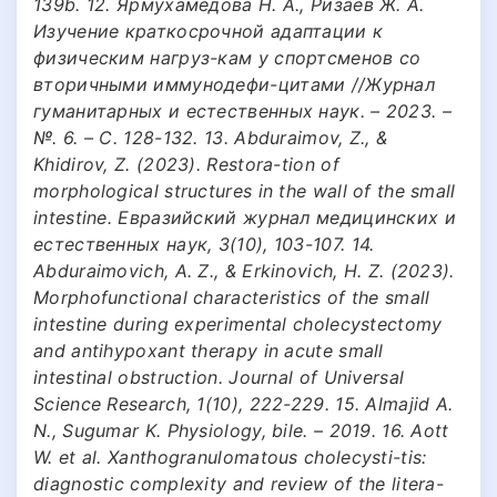
139b. 12. Ярмухамедова Н. А., Ризаев Ж. А.
Изучение краткосрочной адаптации к
физическим нагруз-кам у спортсменов со
вторичными иммунодефи-цитами //Журнал
гуманитарных и естественных наук. – 2023. –
№. 6. – С. 128-132. 13. Abduraimov, Z., &
Khidirov, Z. (2023). Restora-tion of
morphological structures in the wall of the small
intestine. Евразийский журнал медицинских и
естественных наук, 3(10), 103-107. 14.
Abduraimovich, A. Z., & Erkinovich, Н. Z. (2023).
Morphofunctional characteristics of the small
intestine during experimental cholecystectomy
and antihypoxant therapy in acute small
intestinal obstruction. Journal of Universal
Science Research, 1(10), 222-229. 15. Almajid A.
N., Sugumar K. Physiology, bile. – 2019. 16. Aott
W. et al. Xanthogranulomatous cholecysti-tis:
diagnostic complexity and review of the litera-