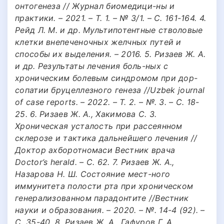
онтогенеза // Журнал биомедици-ны и
практики. – 2021. – Т. 1. – № 3/1. – С. 161-164. 4.
Рейд Л. М. и др. Мультипотентные стволовые
клетки внепеченочных желчных путей и
способы их выделения. – 2016. 5. Ризаев Ж. А.
и др. Результаты лечения боль-ных с
хроническим болевым синдромом при дор-
сопатии бруцеллезного генеза //Uzbek journal
of case reports. – 2022. – Т. 2. – №. 3. – С. 18-
25. 6. Ризаев Ж. А., Хакимова С. З.
Хроническая усталость при рассеянном
склерозе и тактика дальнейшего лечения //
Доктор ахборотномаси Вестник врача
Doctor’s herald. – С. 62. 7. Ризаев Ж. А.,
Назарова Н. Ш. Состояние мест-ного
иммунитета полости рта при хроническом
генерализованном парадонтите //Вестник
науки и образования. – 2020. – №. 14-4 (92). –
С. 35-40. 8. Ризаев Ж. А., Гафуров Г. А.