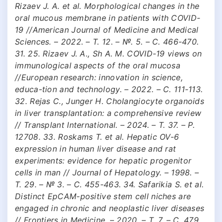
Rizaev J. A. et al. Morphological changes in the
oral mucous membrane in patients with COVID-
19 //American Journal of Medicine and Medical
Sciences. – 2022. – Т. 12. – №. 5. – С. 466-470.
31. 25. Rizaev J. A., Sh A. M. COVID-19 views on
immunological aspects of the oral mucosa
//European research: innovation in science,
educa-tion and technology. – 2022. – С. 111-113.
32. Rejas C., Junger H. Cholangiocyte organoids
in liver transplantation: a comprehensive review
// Transplant International. – 2024. – Т. 37. – P.
12708. 33. Roskams T. et al. Hepatic OV-6
expression in human liver disease and rat
experiments: evidence for hepatic progenitor
cells in man // Journal of Hepatology. – 1998. –
Т. 29. – № 3. – С. 455-463. 34. Safarikia S. et al.
Distinct EpCAM-positive stem cell niches are
engaged in chronic and neoplastic liver diseases
// Frontiers in Medicine. – 2020. – Т. 7. – С. 479.