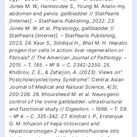
Jones M. W., Hannoodee S., Young M. Anato-my,
abdomen and pelvis: gallbladder // StatPearls
[Internet]. – StatPearls Publishing, 2022. 23.
Jones M. W. et al. Physiology, gallbladder //
StatPearls [Internet]. – StatPearls Publishing,
2023. 24. Kaur S., Siddiqui H., Bhat M. H. Hepatic
progen-itor cells in action: liver regeneration or
fibrosis? // The American Journal of Pathology. –
2015. – Т. 185. – № 9. – С. 2342-2350. 25.
Khidirov, Z. E., & Zafarjon, A. (2023). Views on"
Postcholecystectomy Syndrome". Central Asian
Journal of Medical and Natural Science, 4(3),
200-206. 26. Khoursheed M. et al. Neurogenic
control of the ovine gallbladder: ultrastructural
and functional study // Digestion. – 1998. – Т. 59.
– № 4. – С. 335-342. 27. Kindrat I. P., Erstenyuk
G. M. Infusion of hepa-totoxicant and
hepatocarcinogen 2-acetylaminofluorene into