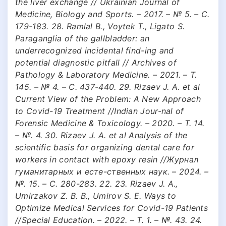
the liver exchange // Ukrainian Journal of
Medicine, Biology and Sports. – 2017. – № 5. – С.
179-183. 28. Ramlal B., Voytek T., Ligato S.
Paraganglia of the gallbladder: an
underrecognized incidental find-ing and
potential diagnostic pitfall // Archives of
Pathology & Laboratory Medicine. – 2021. – Т.
145. – № 4. – С. 437-440. 29. Rizaev J. A. et al
Current View of the Problem: A New Approach
to Covid-19 Treatment //Indian Jour-nal of
Forensic Medicine & Toxicology. – 2020. – Т. 14.
– №. 4. 30. Rizaev J. A. et al Analysis of the
scientific basis for organizing dental care for
workers in contact with epoxy resin //Журнал
гуманитарных и есте-ственных наук. – 2024. –
№. 15. – С. 280-283. 22. 23. Rizaev J. A.,
Umirzakov Z. B. B., Umirov S. E. Ways to
Optimize Medical Services for Covid-19 Patients
//Special Education. – 2022. – Т. 1. – №. 43. 24.