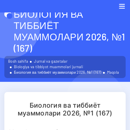
БИОЛОГИЯ ВА
Me
ТИББИЁТ
МУАММОЛАРИ 2026, №1
(167)
Bosh sahifa
Jurnal va gazetalar
Biologiya va tibbiyot muammolari jurnali
Биология ва тиббиёт муаммолари 2026, №1 (167)
Maqola
Биология ва тиббиёт
муаммолари 2026, №1 (167)