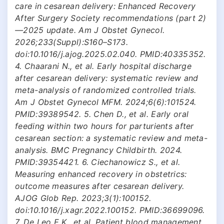
care in cesarean delivery: Enhanced Recovery
After Surgery Society recommendations (part 2)
—2025 update. Am J Obstet Gynecol.
2026;233(Suppl):S160–S173.
doi:10.1016/j.ajog.2025.02.040. PMID:40335352.
4. Chaarani N., et al. Early hospital discharge
after cesarean delivery: systematic review and
meta-analysis of randomized controlled trials.
Am J Obstet Gynecol MFM. 2024;6(6):101524.
PMID:39389542. 5. Chen D., et al. Early oral
feeding within two hours for parturients after
cesarean section: a systematic review and meta-
analysis. BMC Pregnancy Childbirth. 2024.
PMID:39354421. 6. Ciechanowicz S., et al.
Measuring enhanced recovery in obstetrics:
outcome measures after cesarean delivery.
AJOG Glob Rep. 2023;3(1):100152.
doi:10.1016/j.xagr.2022.100152. PMID:36699096.
7. De Leo E.K., et al. Patient blood management