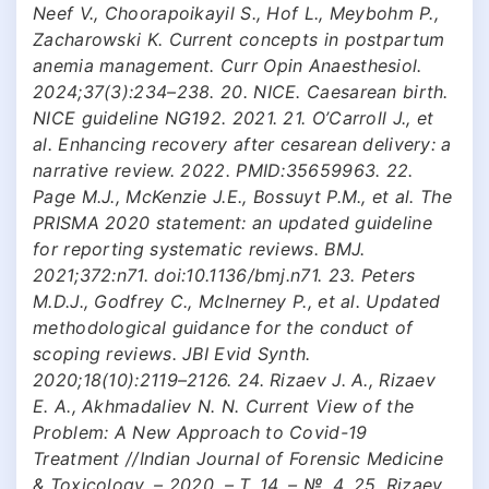
Neef V., Choorapoikayil S., Hof L., Meybohm P.,
Zacharowski K. Current concepts in postpartum
anemia management. Curr Opin Anaesthesiol.
2024;37(3):234–238. 20. NICE. Caesarean birth.
NICE guideline NG192. 2021. 21. O’Carroll J., et
al. Enhancing recovery after cesarean delivery: a
narrative review. 2022. PMID:35659963. 22.
Page M.J., McKenzie J.E., Bossuyt P.M., et al. The
PRISMA 2020 statement: an updated guideline
for reporting systematic reviews. BMJ.
2021;372:n71. doi:10.1136/bmj.n71. 23. Peters
M.D.J., Godfrey C., McInerney P., et al. Updated
methodological guidance for the conduct of
scoping reviews. JBI Evid Synth.
2020;18(10):2119–2126. 24. Rizaev J. A., Rizaev
E. A., Akhmadaliev N. N. Current View of the
Problem: A New Approach to Covid-19
Treatment //Indian Journal of Forensic Medicine
& Toxicology. – 2020. – Т. 14. – №. 4. 25. Rizaev