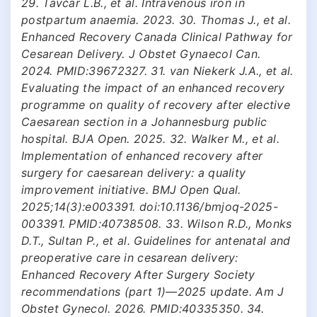
29. Tavčar L.B., et al. Intravenous iron in
postpartum anaemia. 2023. 30. Thomas J., et al.
Enhanced Recovery Canada Clinical Pathway for
Cesarean Delivery. J Obstet Gynaecol Can.
2024. PMID:39672327. 31. van Niekerk J.A., et al.
Evaluating the impact of an enhanced recovery
programme on quality of recovery after elective
Caesarean section in a Johannesburg public
hospital. BJA Open. 2025. 32. Walker M., et al.
Implementation of enhanced recovery after
surgery for caesarean delivery: a quality
improvement initiative. BMJ Open Qual.
2025;14(3):e003391. doi:10.1136/bmjoq-2025-
003391. PMID:40738508. 33. Wilson R.D., Monks
D.T., Sultan P., et al. Guidelines for antenatal and
preoperative care in cesarean delivery:
Enhanced Recovery After Surgery Society
recommendations (part 1)—2025 update. Am J
Obstet Gynecol. 2026. PMID:40335350. 34.