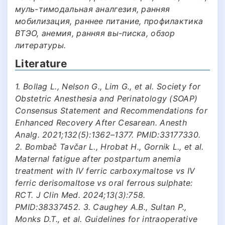
муль-тимодальная аналгезия, ранняя
мобилизация, раннее питание, профилактика
ВТЭО, анемия, ранняя вы-писка, обзор
литературы.
Literature
1. Bollag L., Nelson G., Lim G., et al. Society for
Obstetric Anesthesia and Perinatology (SOAP)
Consensus Statement and Recommendations for
Enhanced Recovery After Cesarean. Anesth
Analg. 2021;132(5):1362–1377. PMID:33177330.
2. Bombač Tavčar L., Hrobat H., Gornik L., et al.
Maternal fatigue after postpartum anemia
treatment with IV ferric carboxymaltose vs IV
ferric derisomaltose vs oral ferrous sulphate:
RCT. J Clin Med. 2024;13(3):758.
PMID:38337452. 3. Caughey A.B., Sultan P.,
Monks D.T., et al. Guidelines for intraoperative