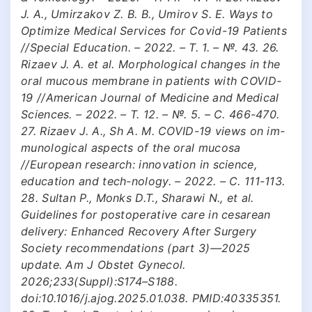
J. A., Umirzakov Z. B. B., Umirov S. E. Ways to
Optimize Medical Services for Covid-19 Patients
//Special Education. – 2022. – Т. 1. – №. 43. 26.
Rizaev J. A. et al. Morphological changes in the
oral mucous membrane in patients with COVID-
19 //American Journal of Medicine and Medical
Sciences. – 2022. – Т. 12. – №. 5. – С. 466-470.
27. Rizaev J. A., Sh A. M. COVID-19 views on im-
munological aspects of the oral mucosa
//European research: innovation in science,
education and tech-nology. – 2022. – С. 111-113.
28. Sultan P., Monks D.T., Sharawi N., et al.
Guidelines for postoperative care in cesarean
delivery: Enhanced Recovery After Surgery
Society recommendations (part 3)—2025
update. Am J Obstet Gynecol.
2026;233(Suppl):S174–S188.
doi:10.1016/j.ajog.2025.01.038. PMID:40335351.