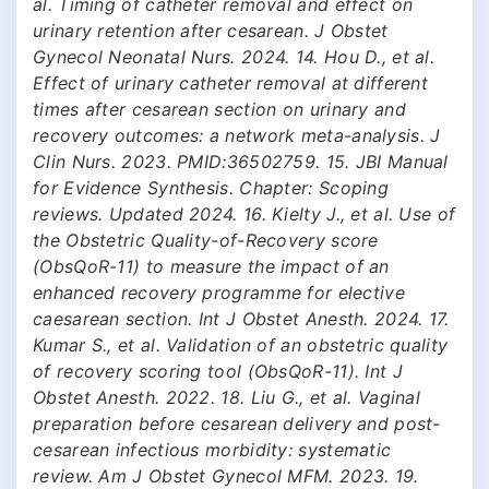
al. Timing of catheter removal and effect on
urinary retention after cesarean. J Obstet
Gynecol Neonatal Nurs. 2024. 14. Hou D., et al.
Effect of urinary catheter removal at different
times after cesarean section on urinary and
recovery outcomes: a network meta-analysis. J
Clin Nurs. 2023. PMID:36502759. 15. JBI Manual
for Evidence Synthesis. Chapter: Scoping
reviews. Updated 2024. 16. Kielty J., et al. Use of
the Obstetric Quality-of-Recovery score
(ObsQoR-11) to measure the impact of an
enhanced recovery programme for elective
caesarean section. Int J Obstet Anesth. 2024. 17.
Kumar S., et al. Validation of an obstetric quality
of recovery scoring tool (ObsQoR-11). Int J
Obstet Anesth. 2022. 18. Liu G., et al. Vaginal
preparation before cesarean delivery and post-
cesarean infectious morbidity: systematic
review. Am J Obstet Gynecol MFM. 2023. 19.