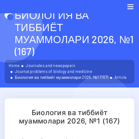
БИОЛОГИЯ ВА
Me
ТИББИЁТ
МУАММОЛАРИ 2026, №1
(167)
Home
Journales and newspapers
Journal problems of biology and medicine
Биология ва тиббиёт муаммолари 2026, №1 (167)
Article
Биология ва тиббиёт
муаммолари 2026, №1 (167)