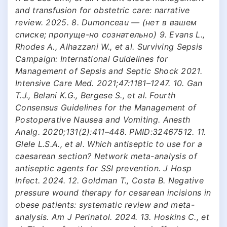
and transfusion for obstetric care: narrative
review. 2025. 8. Dumonceau — (нет в вашем
списке; пропуще-но сознательно) 9. Evans L.,
Rhodes A., Alhazzani W., et al. Surviving Sepsis
Campaign: International Guidelines for
Management of Sepsis and Septic Shock 2021.
Intensive Care Med. 2021;47:1181–1247. 10. Gan
T.J., Belani K.G., Bergese S., et al. Fourth
Consensus Guidelines for the Management of
Postoperative Nausea and Vomiting. Anesth
Analg. 2020;131(2):411–448. PMID:32467512. 11.
Glele L.S.A., et al. Which antiseptic to use for a
caesarean section? Network meta-analysis of
antiseptic agents for SSI prevention. J Hosp
Infect. 2024. 12. Goldman T., Costa B. Negative
pressure wound therapy for cesarean incisions in
obese patients: systematic review and meta-
analysis. Am J Perinatol. 2024. 13. Hoskins C., et