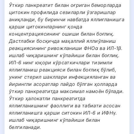
Ўткир панкреатит билан оғриган беморларда
цитокин профилида сезиларли ўзгаришлар
аниқланди, бу биринчи навбатда яллиғланишга
қарши цитокинларнинг қонда
концентрациясининг ошиши билан боғлиқ.
Дастлабки босқичда маҳаллий яллиўланиш
реакциясининг ривожланиши ФНОα ва ИЛ-1β.
ишлаб чиқаришнинг кўпайиши билан боғлиқ.
ИЛ-6 нинг юқори кўрсаткичлари тизимли
яллиғланиш реакцияси билан боғлиқ бўлиб,
унинг стерил шакллари инфекцияланган ва
йирингли асоратлар пайдо бўлган ҳолларда
ўткир панкреатитда максимал намоён бўлади.
Ўткир ҳалокатли панкреатитда
яллиғланишнинг фаоллиги ва табиати асосан
яллиғланишга қарши ситокин ИЛ-6 и ИФНγ.
ишлаб чиқаришнинг кўпайиши билан
белгиланади.