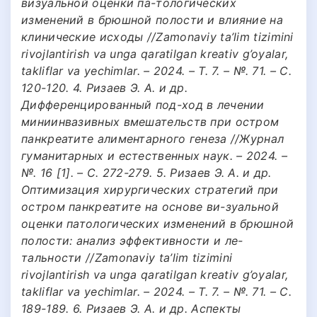
визуальной оценки па-тологических
изменений в брюшной полости и влияние на
клинические исходы //Zamonaviy ta’lim tizimini
rivojlantirish va unga qaratilgan kreativ g’oyalar,
takliflar va yechimlar. – 2024. – Т. 7. – №. 71. – С.
120-120. 4. Ризаев Э. А. и др.
Дифференцированный под-ход в лечении
миниинвазивных вмешательств при остром
панкреатите алиментарного генеза //Журнал
гуманитарных и естественных наук. – 2024. –
№. 16 [1]. – С. 272-279. 5. Ризаев Э. А. и др.
Оптимизация хирургических стратегий при
остром панкреатите на основе ви-зуальной
оценки патологических изменений в брюшной
полости: анализ эффективности и ле-
тальности //Zamonaviy ta’lim tizimini
rivojlantirish va unga qaratilgan kreativ g’oyalar,
takliflar va yechimlar. – 2024. – Т. 7. – №. 71. – С.
189-189. 6. Ризаев Э. А. и др. Аспекты