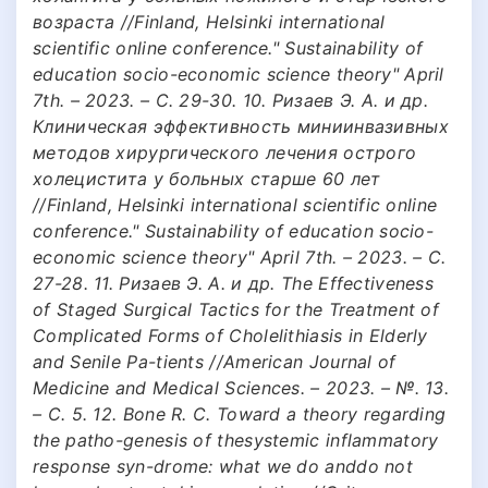
возраста //Finland, Helsinki international
scientific online conference." Sustainability of
education socio-economic science theory" April
7th. – 2023. – С. 29-30. 10. Ризаев Э. А. и др.
Клиническая эффективность миниинвазивных
методов хирургического лечения острого
холецистита у больных старше 60 лет
//Finland, Helsinki international scientific online
conference." Sustainability of education socio-
economic science theory" April 7th. – 2023. – С.
27-28. 11. Ризаев Э. А. и др. The Effectiveness
of Staged Surgical Tactics for the Treatment of
Complicated Forms of Cholelithiasis in Elderly
and Senile Pa-tients //American Journal of
Medicine and Medical Sciences. – 2023. – №. 13.
– С. 5. 12. Bone R. C. Toward a theory regarding
the patho-genesis of thesystemic inflammatory
response syn-drome: what we do anddo not