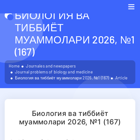
БИОЛОГИЯ ВА
Me
ТИББИЁТ
МУАММОЛАРИ 2026, №1
(167)
Home
Journales and newspapers
Journal problems of biology and medicine
Биология ва тиббиёт муаммолари 2026, №1 (167)
Article
Биология ва тиббиёт
муаммолари 2026, №1 (167)