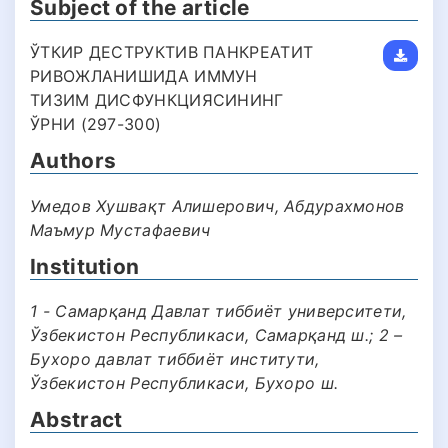
Subject of the article
ЎТКИР ДЕСТРУКТИВ ПАНКРЕАТИТ
РИВОЖЛАНИШИДА ИММУН
ТИЗИМ ДИСФУНКЦИЯСИНИНГ
ЎРНИ (297-300)
Authors
Умедов Хушвақт Алишерович, Абдураxмонов
Маъмур Мустафаевич
Institution
1 - Самарқанд Давлат тиббиёт университети,
Ўзбекистон Республикаси, Самарқанд ш.; 2 –
Бухоро давлат тиббиёт институти,
Ўзбекистон Республикаси, Бухоро ш.
Abstract