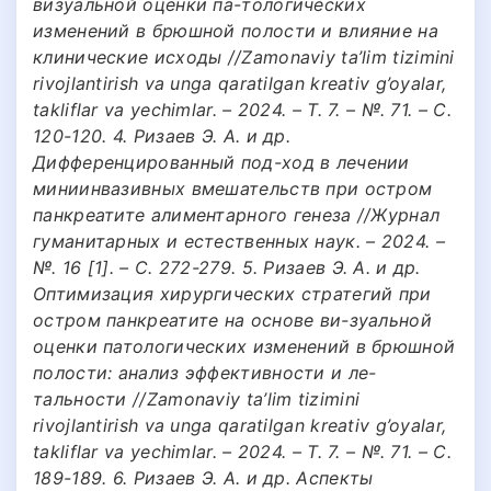
визуальной оценки па-тологических
изменений в брюшной полости и влияние на
клинические исходы //Zamonaviy ta’lim tizimini
rivojlantirish va unga qaratilgan kreativ g’oyalar,
takliflar va yechimlar. – 2024. – Т. 7. – №. 71. – С.
120-120. 4. Ризаев Э. А. и др.
Дифференцированный под-ход в лечении
миниинвазивных вмешательств при остром
панкреатите алиментарного генеза //Журнал
гуманитарных и естественных наук. – 2024. –
№. 16 [1]. – С. 272-279. 5. Ризаев Э. А. и др.
Оптимизация хирургических стратегий при
остром панкреатите на основе ви-зуальной
оценки патологических изменений в брюшной
полости: анализ эффективности и ле-
тальности //Zamonaviy ta’lim tizimini
rivojlantirish va unga qaratilgan kreativ g’oyalar,
takliflar va yechimlar. – 2024. – Т. 7. – №. 71. – С.
189-189. 6. Ризаев Э. А. и др. Аспекты