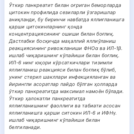
Ўткир панкреатит билан оғриган беморларда
цитокин профилида сезиларли ўзгаришлар
аниқланди, бу биринчи навбатда яллиғланишга
қарши цитокинларнинг қонда
концентрациясининг ошиши билан боғлиқ.
Дастлабки босқичда маҳаллий яллиўланиш
реакциясининг ривожланиши ФНОα ва ИЛ-1β.
ишлаб чиқаришнинг кўпайиши билан боғлиқ.
ИЛ-6 нинг юқори кўрсаткичлари тизимли
яллиғланиш реакцияси билан боғлиқ бўлиб,
унинг стерил шакллари инфекцияланган ва
йирингли асоратлар пайдо бўлган ҳолларда
ўткир панкреатитда максимал намоён бўлади.
Ўткир ҳалокатли панкреатитда
яллиғланишнинг фаоллиги ва табиати асосан
яллиғланишга қарши ситокин ИЛ-6 и ИФНγ.
ишлаб чиқаришнинг кўпайиши билан
белгиланади.