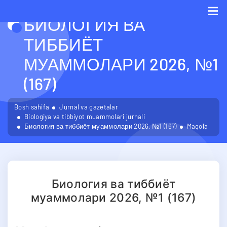
БИОЛОГИЯ ВА
Me
ТИББИЁТ
МУАММОЛАРИ 2026, №1
(167)
Bosh sahifa
Jurnal va gazetalar
Biologiya va tibbiyot muammolari jurnali
Биология ва тиббиёт муаммолари 2026, №1 (167)
Maqola
Биология ва тиббиёт
муаммолари 2026, №1 (167)