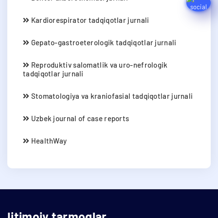
Kardiorespirator tadqiqotlar jurnali
Gepato-gastroeterologik tadqiqotlar jurnali
Reproduktiv salomatlik va uro-nefrologik
tadqiqotlar jurnali
Stomatologiya va kraniofasial tadqiqotlar jurnali
Uzbek journal of case reports
HealthWay
Ijtimoiy tarmoqlar