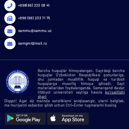
+998(66) 233 08 41
+998 (66) 233 71 75
sammu@sammu.uz
samgmi@mail.ru
Barcha huquqlar himoyalangan. Saytdagi barcha
huquqlar O'zbekiston Respublikasi qonunlariga,
shu jumladan mualliflik huquqi va turdosh
huquqlarga muvofiq himoya qilinadi. Sayt
materiallaridan foydalanganda, Samarqand davlat
tibbiyot universiteti saytiga havola
ko'rsatilishi
shart
Diqqat! Agar siz matnda xatoliklarni aniqlasangiz, ularni belgilab,
ma`muriyatni xabardor qilish uchun Ctrl+Enter tugmalarini bosing