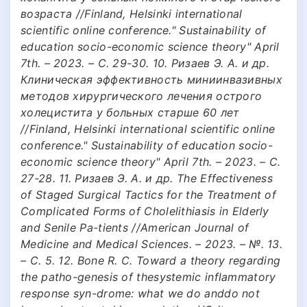
возраста //Finland, Helsinki international
scientific online conference." Sustainability of
education socio-economic science theory" April
7th. – 2023. – С. 29-30. 10. Ризаев Э. А. и др.
Клиническая эффективность миниинвазивных
методов хирургического лечения острого
холецистита у больных старше 60 лет
//Finland, Helsinki international scientific online
conference." Sustainability of education socio-
economic science theory" April 7th. – 2023. – С.
27-28. 11. Ризаев Э. А. и др. The Effectiveness
of Staged Surgical Tactics for the Treatment of
Complicated Forms of Cholelithiasis in Elderly
and Senile Pa-tients //American Journal of
Medicine and Medical Sciences. – 2023. – №. 13.
– С. 5. 12. Bone R. C. Toward a theory regarding
the patho-genesis of thesystemic inflammatory
response syn-drome: what we do anddo not