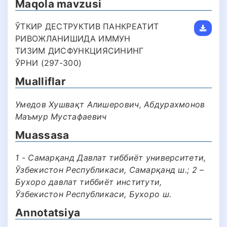
Maqola mavzusi
ЎТКИР ДЕСТРУКТИВ ПАНКРЕАТИТ
РИВОЖЛАНИШИДА ИММУН
ТИЗИМ ДИСФУНКЦИЯСИНИНГ
ЎРНИ (297-300)
Mualliflar
Умедов Хушвақт Алишерович, Абдураxмонов
Маъмур Мустафаевич
Muassasa
1 - Самарқанд Давлат тиббиёт университети,
Ўзбекистон Республикаси, Самарқанд ш.; 2 –
Бухоро давлат тиббиёт институти,
Ўзбекистон Республикаси, Бухоро ш.
Annotatsiya