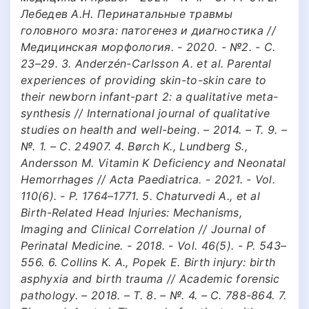
Лебедев А.Н. Перинатальные травмы
головного мозга: патогенез и диагностика //
Медицинская морфология. - 2020. - №2. - С.
23–29. 3. Anderzén-Carlsson A. et al. Parental
experiences of providing skin-to-skin care to
their newborn infant-part 2: a qualitative meta-
synthesis // International journal of qualitative
studies on health and well-being. – 2014. – Т. 9. –
№. 1. – С. 24907. 4. Børch K., Lundberg S.,
Andersson M. Vitamin K Deficiency and Neonatal
Hemorrhages // Acta Paediatrica. - 2021. - Vol.
110(6). - P. 1764–1771. 5. Chaturvedi A., et al
Birth-Related Head Injuries: Mechanisms,
Imaging and Clinical Correlation // Journal of
Perinatal Medicine. - 2018. - Vol. 46(5). - P. 543–
556. 6. Collins K. A., Popek E. Birth injury: birth
asphyxia and birth trauma // Academic forensic
pathology. – 2018. – Т. 8. – №. 4. – С. 788-864. 7.