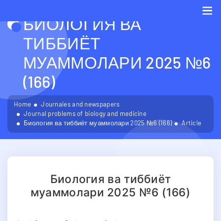
БИОЛОГИЯ ВА
Me
ТИББИЁТ
МУАММОЛАРИ 2025 №6
(166)
Home
Journales and newspapers
Journal problems of biology and medicine
Биология ва тиббиёт муаммолари 2025 №6 (166)
Article
Биология ва тиббиёт
муаммолари 2025 №6 (166)