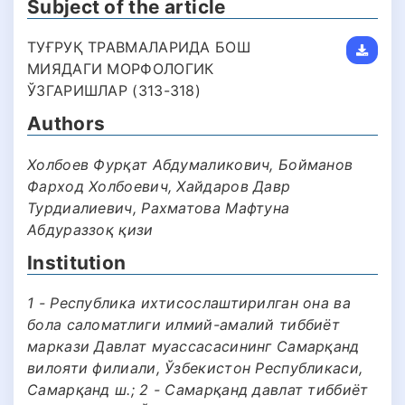
Subject of the article
ТУҒРУҚ ТРАВМАЛАРИДА БОШ
МИЯДАГИ МОРФОЛОГИК
ЎЗГАРИШЛАР (313-318)
Authors
Холбоев Фурқат Абдумаликович, Бойманов
Фарход Холбоевич, Хайдаров Давр
Турдиалиевич, Рахматова Мафтуна
Абдураззоқ қизи
Institution
1 - Республика ихтисослаштирилган она ва
бола саломатлиги илмий-амалий тиббиёт
маркази Давлат муассасасининг Самарқанд
вилояти филиали, Ўзбекистон Республикаси,
Самарқанд ш.; 2 - Самарқанд давлат тиббиëт