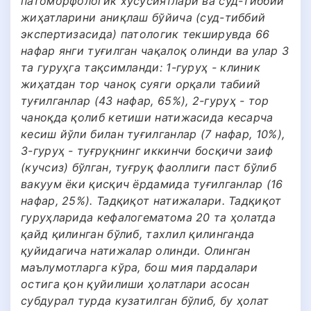
патоморфологик хусусиятлари ва суд-тиббий
жиҳатларини аниқлаш бўйича (суд-тиббий
экспертизасида) патологик текширувда 66
нафар янги туғилган чақалоқ олинди ва улар 3
та гуруҳга тақсимланди: 1-гуруҳ - клиник
жиҳатдан тор чаноқ суяги орқали табиий
туғилганлар (43 нафар, 65%), 2-гуруҳ - тор
чаноқда қолиб кетиши натижасида кесарча
кесиш йўли билан туғилганлар (7 нафар, 10%),
3-гуруҳ - туғруқнинг иккинчи босқичи заиф
(кучсиз) бўлган, туғруқ фаоллиги паст бўлиб
вакуум ёки қисқич ёрдамида туғилганлар (16
нафар, 25%). Тадқиқот натижалари. Тадқиқот
гуруҳларида кефалогематома 20 та ҳолатда
қайд қилинган бўлиб, тахлил қилинганда
қуйидагича натижалар олинди. Олинган
маълумотларга кўра, бош мия пардалари
остига қон қуйилиши ҳолатлари асосан
субдурал турда кузатилган бўлиб, бу ҳолат