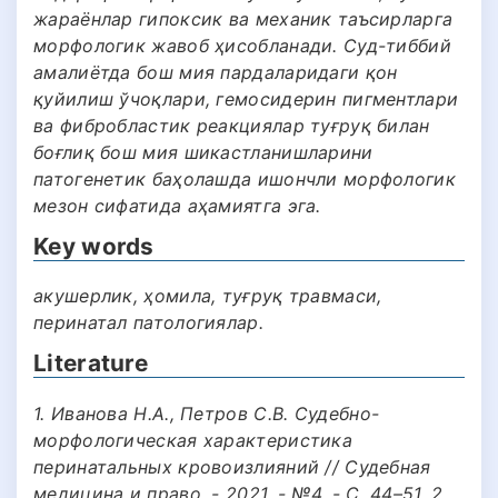
жараёнлар гипоксик ва механик таъсирларга
морфологик жавоб ҳисобланади. Суд-тиббий
амалиётда бош мия пардаларидаги қон
қуйилиш ўчоқлари, гемосидерин пигментлари
ва фибробластик реакциялар туғруқ билан
боғлиқ бош мия шикастланишларини
патогенетик баҳолашда ишончли морфологик
мезон сифатида аҳамиятга эга.
Key words
акушерлик, ҳомила, туғруқ травмаси,
перинатал патологиялар.
Literature
1. Иванова Н.А., Петров С.В. Судебно-
морфологическая характеристика
перинатальных кровоизлияний // Судебная
медицина и право. - 2021. - №4. - С. 44–51. 2.