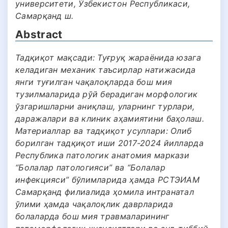
университети, Ўзбекистон Республикаси,
Самарқанд ш.
Abstract
Тадқиқот мақсади: Туғруқ жараёнида юзага
келадиган механик таъсирлар натижасида
янги туғилган чақалоқларда бош мия
тузилмаларида рўй берадиган морфологик
ўзгаришларни аниқлаш, уларнинг турлари,
даражалари ва клиник аҳамиятини баҳолаш.
Материаллар ва тадқиқот усуллари: Олиб
борилган тадқиқот иши 2017-2024 йилларда
Республика патологик анатомия маркази
“Болалар патологияси” ва “Болалар
инфекцияси” бўлимларида ҳамда РСТЭИАМ
Самарқанд филиалида ҳомила интранатал
ўлими ҳамда чақалоқлик даврларида
болаларда бош мия травмаларининг