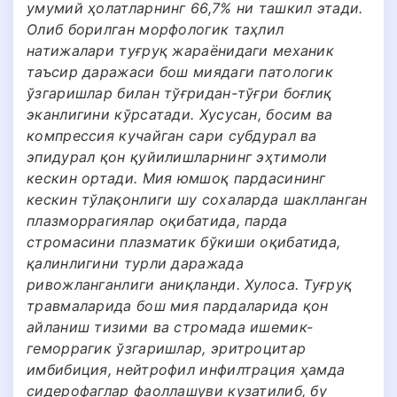
умумий ҳолатларнинг 66,7% ни ташкил этади.
Олиб борилган морфологик таҳлил
натижалари туғруқ жараёнидаги механик
таъсир даражаси бош миядаги патологик
ўзгаришлар билан тўғридан-тўғри боғлиқ
эканлигини кўрсатади. Хусусан, босим ва
компрессия кучайган сари субдурал ва
эпидурал қон қуйилишларнинг эҳтимоли
кескин ортади. Мия юмшоқ пардасининг
кескин тўлақонлиги шу сохаларда шаклланган
плазморрагиялар оқибатида, парда
стромасини плазматик бўкиши оқибатида,
қалинлигини турли даражада
ривожланганлиги аниқланди. Хулоса. Туғруқ
травмаларида бош мия пардаларида қон
айланиш тизими ва стромада ишемик-
геморрагик ўзгаришлар, эритроцитар
имбибиция, нейтрофил инфилтрация ҳамда
сидерофаглар фаоллашуви кузатилиб, бу