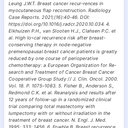
Leung J.W.T. Breast cancer recur-rences in
myocutaneous flap reconstruction. Radiology
Case Reports. 2021;(16):40-46. DOI:
https://doi.org/10.1016/j.radcr.2020.10.034. 4.
Elkhuizen P.H., van Slooten H.J., Clahsen P.C. et
al. High lo¬cal recurrence risk after breast-
conserving therapy in node-negative
premenopausal breast cancer patients is greatly
reduced by one course of perioperative
chemotherapy: a European Organization for Re-
search and Treatment of Cancer Breast Cancer
Cooperative Group Study // J. Clin. Oncol. 2000.
Vol. 18. P. 1075–1083. 5. Fisher В., Anderson S.,
Redmond C.K. et al. Reanalysis and results after
12 years of follow-up in a randomized clinical
trial comparing total mastectomy with
lumpectomy with or without irradiation in the
treatment of breast cancer. N. Engl. J. Med.
1995; 333: 1456. 6. Fowble B. Breast recurrence