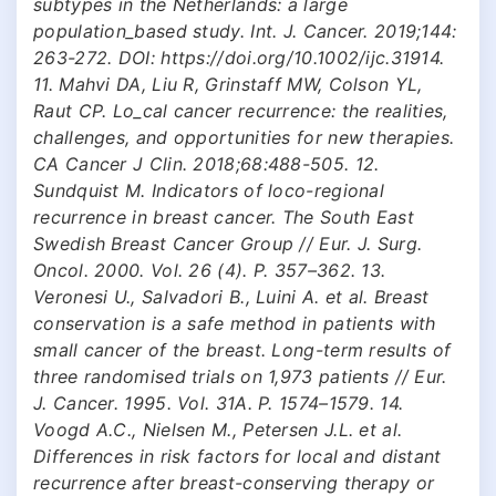
subtypes in the Netherlands: a large
population_based study. Int. J. Cancer. 2019;144:
263-272. DOI: https://doi.org/10.1002/ijc.31914.
11. Mahvi DA, Liu R, Grinstaff MW, Colson YL,
Raut CP. Lo_cal cancer recurrence: the realities,
challenges, and opportunities for new therapies.
CA Cancer J Clin. 2018;68:488-505. 12.
Sundquist M. Indicators of loco-regional
recurrence in breast cancer. The South East
Swedish Breast Cancer Group // Eur. J. Surg.
Oncol. 2000. Vol. 26 (4). P. 357–362. 13.
Veronesi U., Salvadori B., Luini A. et al. Breast
conservation is a safe method in patients with
small cancer of the breast. Long-term results of
three randomised trials on 1,973 patients // Eur.
J. Cancer. 1995. Vol. 31A. P. 1574–1579. 14.
Voogd A.C., Nielsen M., Petersen J.L. et al.
Differences in risk factors for local and distant
recurrence after breast-conserving therapy or