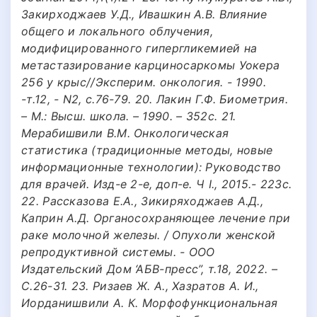
Закирходжаев У.Д., Ивашкин А.В. Влияние
общего и локального облучения,
модифицированного гипергликемией на
метастазирование карциносаркомы Уокера
256 у крыс//Эксперим. онкология. - 1990.
-т.12, - N2, с.76-79. 20. Лакин Г.Ф. Биометрия.
– М.: Высш. школа. – 1990. – 352с. 21.
Мерабишвили В.М. Онкологическая
статистика (традиционные методы, новые
информационные технологии): Руководство
для врачей. Изд-е 2-е, доп-е. Ч I., 2015.- 223с.
22. Рассказова Е.А., Зикиряходжаев А.Д.,
Каприн А.Д. Органосохраняющее лечение при
раке молочной железы. / Опухоли женской
репродуктивной системы. - ООО
Издательский Дом ‘АБВ-пресс”, т.18, 2022. –
С.26-31. 23. Ризаев Ж. А., Хазратов А. И.,
Иорданишвили А. К. Морфофункциональная