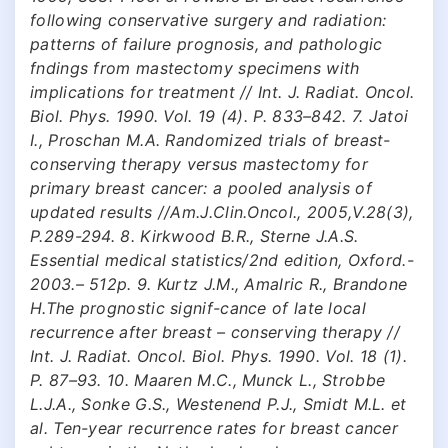
following conservative surgery and radiation:
patterns of failure prognosis, and pathologic
fndings from mastectomy specimens with
implications for treatment // Int. J. Radiat. Oncol.
Biol. Phys. 1990. Vol. 19 (4). P. 833–842. 7. Jatoi
I., Proschan M.A. Randomized trials of breast-
conserving therapy versus mastectomy for
primary breast cancer: a pooled analysis of
updated results //Am.J.Clin.Oncol., 2005,V.28(3),
P.289-294. 8. Kirkwood В.R., Sterne J.A.S.
Essential medical statistics/2nd edition, Oxford.-
2003.– 512p. 9. Kurtz J.M., Amalric R., Brandone
H.The prognostic signif-cance of late local
recurrence after breast – conserving therapy //
Int. J. Radiat. Oncol. Biol. Phys. 1990. Vol. 18 (1).
P. 87–93. 10. Maaren M.C., Munck L., Strobbe
L.J.A., Sonke G.S., Westenend P.J., Smidt M.L. et
al. Ten-year recurrence rates for breast cancer