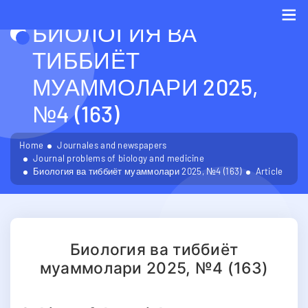
БИОЛОГИЯ ВА
Me
ТИББИЁТ
МУАММОЛАРИ 2025,
№4 (163)
Home
Journales and newspapers
Journal problems of biology and medicine
Биология ва тиббиёт муаммолари 2025, №4 (163)
Article
Биология ва тиббиёт
муаммолари 2025, №4 (163)