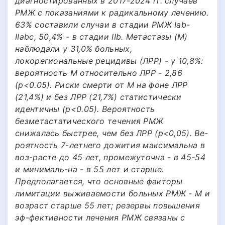
диагностированных в 2017-2024 гг. случаев
РМЖ с показаниями к радикальному лечению.
63% составили случаи в стадии РМЖ Iab-
IIabc, 50,4% - в стадии IIb. Метастазы (М)
наблюдали у 31,0% больных,
локорегиональные рецидивы (ЛРР) - у 10,8%:
вероятность М относительно ЛРР - 2,86
(p<0.05). Риски смерти от М на фоне ЛРР
(21,4%) и без ЛРР (21,7%) статистически
идентичны (p<0.05). Вероятность
безметастатического течения РМЖ
снижалась быстрее, чем без ЛРР (p<0,05). Ве-
роятность 7-летнего дожития максимальна в
воз-расте до 45 лет, промежуточна - в 45-54
и минималь-на - в 55 лет и старше.
Предполагается, что основные факторы
лимитации выживаемости больных РМЖ - М и
возраст старше 55 лет; резервы повышения
эф-фективности лечения РМЖ связаны с