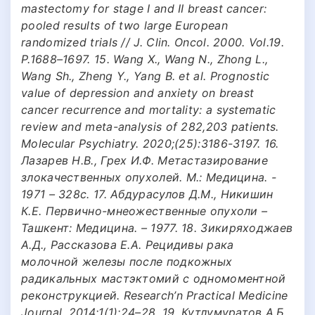
mastectomy for stage I and II breast cancer:
pooled results of two large European
randomized trials // J. Clin. Oncol. 2000. Vol.19.
P.1688–1697. 15. Wang X., Wang N., Zhong L.,
Wang Sh., Zheng Y., Yang B. et al. Prognostic
value of depression and anxiety on breast
cancer recurrence and mortality: a systematic
review and meta-analysis of 282,203 patients.
Molecular Psychiatry. 2020;(25):3186-3197. 16.
Лазарев Н.В., Грех И.Ф. Метастазирование
злокачественных опухолей. М.: Медицина. -
1971 – 328с. 17. Абдурасулов Д.М., Никишин
К.Е. Первично-мнеожественные опухоли –
Ташкент: Медицина. – 1977. 18. Зикиряходжаев
А.Д., Рассказова Е.А. Рецидивы рака
молочной железы после подкожных
радикальных мастэктомий с одномоментной
реконструкцией. Research’n Practical Medicine
Journal. 2014;1(1):24–28. 19. Кутлумуратов А.Б.,