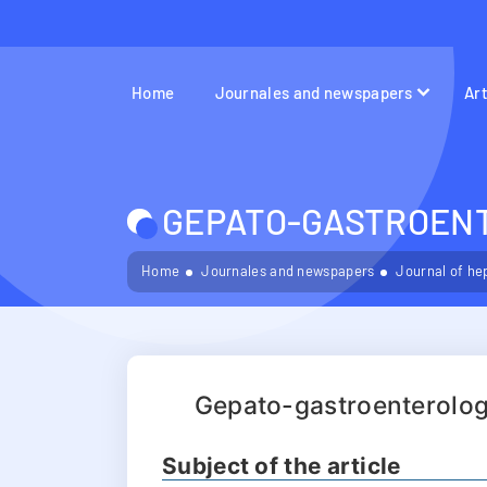
Home
Journales and newspapers
Ar
GEPATO-GASTROENT
Home
Journales and newspapers
Journal of he
Gepato-gastroenterologi
Subject of the article