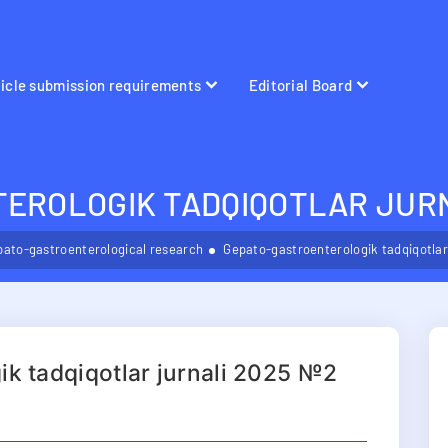
ticle submission requirements
Editorial Board
EROLOGIK TADQIQOTLAR JURN
pato-gastroenterological research
Gepato-gastroenterologik tadqiqotlar
k tadqiqotlar jurnali 2025 №2