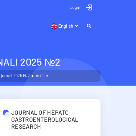
Login
English
ALI 2025 №2
 jurnali 2025 №2
Article
JOURNAL OF HEPATO-
GASTROENTEROLOGICAL
RESEARCH