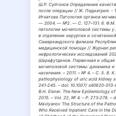
Ш.Р. Султонов Определение качест
после операции // Ж. Педиатрия. - Та
Игнатова Патология органов мочево
— 2004. — №2. — С. 127–131. 6. Ф.М
патологии мочеполовой системы у
в отделении хирургии и сочетанно
Самаркандского филиала Республик
медицинской помощи // Журнал реп
нефрологических исследований 2023, 
Шарафутдинов. Первичная и общая
мочеполовой системы: динамика и 
населения. – 2011. – № 4. – С. 5. 8. K
pathophysiology of uric acid kidney sto
241-245. – doi: 10.1007/ s40620-013-0
B.H. Eisner. The New Epidemiology of 
2015. – Vol. 22, № 4. – P. 273-278. – d
Mavlyanov The Structure of the Patho
Who Received Inpatient Care in the 