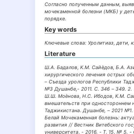
Согласно полученным данным, выя
мочекаменной болезни (МКБ) у дет
порядке.
Key words
Ключевые слова: Уролитиаз, дети, к
Literature
Ш.А. Бадалов, К.М. Сайѐдов, Б.А. Аз
хирургического лечения острых обс
– Съезда урологов Республики Тад
№3 Душанбе,- 2011. С. 346 – 349. 2.
Ш.Ш. Моѐнова, Н.С. Ибодов, К.М. С
вмешательств при одностороннем н
Таджикистана. Душанбе, – 2021 №1. С
Белай Мочекаменная болезнь: акту
развития // Вестник Витебского го
университета. - 2016. - Т. 15, № 5. 