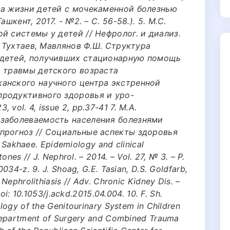
ва жизни детей с мочекаменной болезнью
шкент, 2017. - №2. – С. 56-58.). 5. М.С.
й системы у детей // Нефролог. и диализ.
. Тухтаев, Мавлянов Ф.Ш. Структура
 детей, получивших стационарную помощь
й травмы детского возраста
анского научного центра экстренной
родуктивного здоровья и уро-
vol. 4, issue 2, pp.37-41 7. М.А.
 заболеваемость населения болезнями
прогноз // Социальные аспекты здоровья
. Sakhaee. Epidemiology and clinical
nes // J. Nephrol. – 2014. – Vol. 27, № 3. – P.
034-z. 9. J. Shoag, G.E. Tasian, D.S. Goldfarb,
Nephrolithiasis // Adv. Chronic Kidney Dis. –
oi: 10.1053/j.ackd.2015.04.004. 10. F. Sh.
logy of the Genitourinary System in Children
Department of Surgery and Combined Trauma