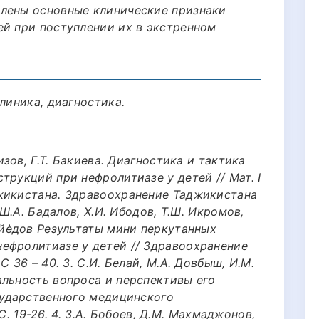
влены основные клинические признаки
ей при поступлении их в экстренном
линика, диагностика.
изов, Г.Т. Бакиева. Диагностика и тактика
трукций при нефролитиазе у детей // Мат. I
жикистана. Здравоохранение Таджикистана
 Ш.А. Бадалов, Х.И. Ибодов, Т.Ш. Икромов,
айѐдов Результаты мини перкутанных
ефролитиазе у детей // Здравоохранение
 36 – 40. 3. С.И. Белай, М.А. Довбыш, И.М.
альность вопроса и перспективы его
сударственного медицинского
- С. 19-26. 4. З.А. Бобоев, Д.М. Махмаджонов,