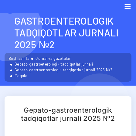
GEPATO-
GASTROENTEROLOGIK
Me
TADQIQOTLAR JURNALI
2025 №2
Bosh sahifa
Jurnal va gazetalar
Gepato-gastroeterologik tadqiqotlar jurnali
Gepato-gastroenterologik tadqiqotlar jurnali 2025 №2
Maqola
Gepato-gastroenterologik
tadqiqotlar jurnali 2025 №2