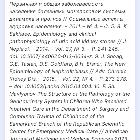
Первичная и общая заболеваемость
населения болезнями мочеполовой системы:
динамика и прогноз // Социальные аспекты
здоровья населения. – 2011. – № 4. – С. 5. 8. K.
Sakhaee. Epidemiology and clinical
pathophysiology of uric acid kidney stones // J.
Nephrol. – 2014. – Vol. 27, № 3. – P. 241-245. –
doi: 10.1007/ s40620-013-0034-z. 9. J. Shoag,
G.E. Tasian, D.S. Goldfarb, B.H. Eisner. The New
Epidemiology of Nephrolithiasis // Adv. Chronic
Kidney Dis. – 2015. – Vol. 22, № 4. – P. 273-278.
– doi: 10.1053/j.ackd.2015.04.004. 10. F. Sh.
Mavlyanov The Structure of the Pathology of the
Genitourinary System in Children Who Received
Inpatient Care in the Department of Surgery and
Combined Trauma of Childhood of the
Samarkand Branch of the Republican Scientific
Center for Emergency Medical Care // American
Journal of Medicine and Medical Sciences 2023,