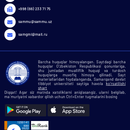
+998 (66) 233 71 75
sammu@sammu.uz
samgmi@mail.ru
Barcha huquqlar himoyalangan. Saytdagi barcha
huquqlar O'zbekiston Respublikasi qonunlariga,
shu jumladan mualliflik huquqi va turdosh
huquqlarga muvofiq himoya qilinadi. Sayt
materiallaridan foydalanganda, Samarqand davlat
tibbiyot universiteti saytiga havola
ko'rsatilishi
shart
Diqqat! Agar siz matnda xatoliklarni aniqlasangiz, ularni belgilab,
ma`muriyatni xabardor qilish uchun Ctrl+Enter tugmalarini bosing