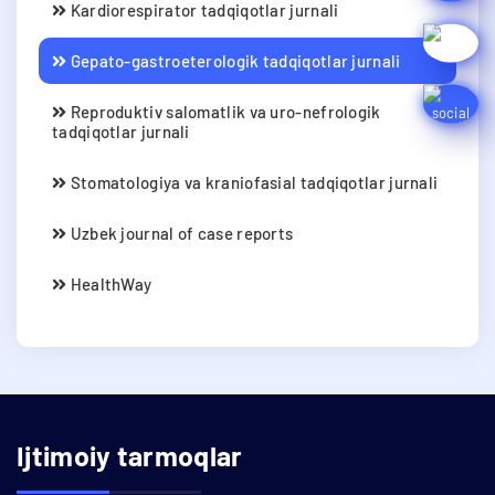
Kardiorespirator tadqiqotlar jurnali
Gepato-gastroeterologik tadqiqotlar jurnali
Reproduktiv salomatlik va uro-nefrologik
tadqiqotlar jurnali
Stomatologiya va kraniofasial tadqiqotlar jurnali
Uzbek journal of case reports
HealthWay
Ijtimoiy tarmoqlar