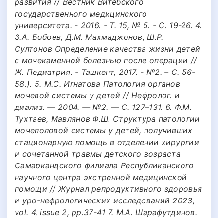
развития // Вестник Витебского
государственного медицинского
университета. - 2016. - Т. 15, № 5. - С. 19-26. 4.
З.А. Бобоев, Д.М. Махмаджонов, Ш.Р.
Султонов Определение качества жизни детей
с мочекаменной болезнью после операции //
Ж. Педиатрия. - Ташкент, 2017. - №2. – С. 56-
58.). 5. М.С. Игнатова Патология органов
мочевой системы у детей // Нефролог. и
диализ. — 2004. — №2. — С. 127–131. 6. Ф.М.
Тухтаев, Мавлянов Ф.Ш. Структура патологии
мочеполовой системы у детей, получивших
стационарную помощь в отделении хирургии
и сочетанной травмы детского возраста
Самаркандского филиала Республиканского
научного центра экстренной медицинской
помощи // Журнал репродуктивного здоровья
и уро-нефрологических исследований 2023,
vol. 4, issue 2, pp.37-41 7. М.А. Шарафутдинов.