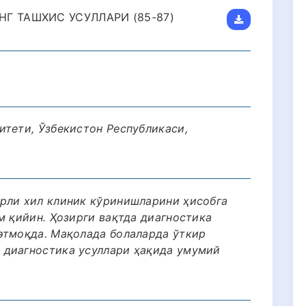
Г ТАШХИС УСУЛЛАРИ (85-87)
итети, Ўзбекистон Республикаси,
рли хил клиник кўринишларини ҳисобга
м қийин. Ҳозирги вақтда диагностика
этмоқда. Мақолада болаларда ўткир
 диагностика усуллари ҳақида умумий