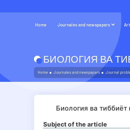
Home
Journales and newspapers
Ar
БИОЛОГИЯ ВА ТИБ
Home
Journales and newspapers
Journal probl
Биология ва тиббиёт
Subject of the article