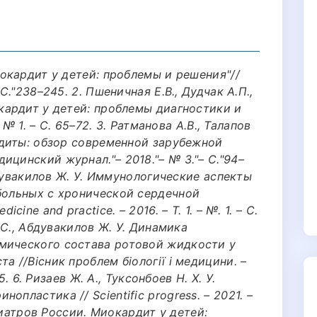
иокардит у детей: проблемы и решения"//
 С."238–245. 2. Пшеничная Е.В., Дудчак А.П.,
окардит у детей: проблемы диагностики и
– № 1. – С. 65–72. 3. Ратманова А.В., Талапов
ардиты: обзор современной зарубежной
ицинский журнал."– 2018."– № 3."– С."94–
Абдувакилов Ж. У. Иммунологические аспекты
 больных с хронической сердечной
cine and practice. – 2016. – Т. 1. – №. 1. – С.
. С., Абдувакилов Ж. У. Динамика
мического состава ротовой жидкости у
а //Вісник проблем біології і медицини. –
85. 6. Ризаев Ж. А., Туксонбоев Н. Х. У.
пластика // Scientific progress. – 2021. –
педиатров России. Миокардит у детей: