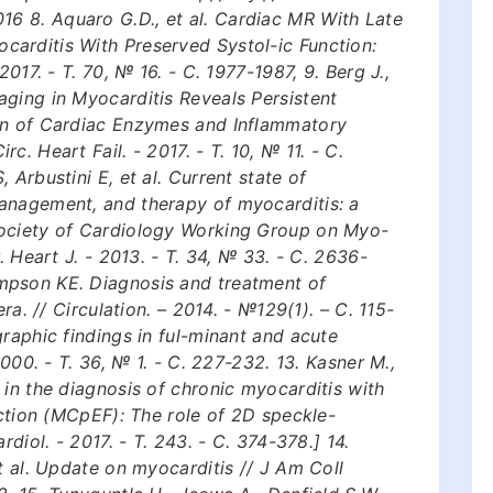
6 8. Aquaro G.D., et al. Cardiac MR With Late
arditis With Preserved Systol-ic Function:
2017. - Т. 70, № 16. - С. 1977-1987, 9. Berg J.,
ging in Myocarditis Reveals Persistent
on of Cardiac Enzymes and Inflammatory
. Heart Fail. - 2017. - Т. 10, № 11. - С.
 Arbustini E, et al. Current state of
anagement, and therapy of myocarditis: a
Society of Cardiology Working Group on Myo-
. Heart J. - 2013. - Т. 34, № 33. - С. 2636-
mpson KE. Diagnosis and treatment of
ra. // Circulation. – 2014. - №129(1). – С. 115-
graphic findings in ful-minant and acute
2000. - Т. 36, № 1. - С. 227-232. 13. Kasner M.,
 in the diagnosis of chronic myocarditis with
action (MCpEF): The role of 2D speckle-
rdiol. - 2017. - Т. 243. - С. 374-378.] 14.
t al. Update on myocarditis // J Am Coll