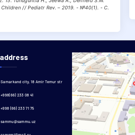
. 15. Tunuguntla H., Jeewa A., Denfield S.W.
 Children // Pediatr Rev. – 2019. - №40(1). - С.
 address
Samarkand city, 18 Amir Temur str
+998(66) 233 08 41
+998 (66) 233 71 75
sammu@sammu.uz
samgmi@mail.ru