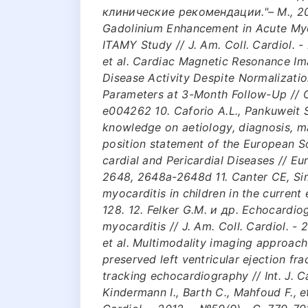
клинические рекомендации."– М., 201
Gadolinium Enhancement in Acute Myoc
ITAMY Study // J. Am. Coll. Cardiol. - 
et al. Cardiac Magnetic Resonance Ima
Disease Activity Despite Normalizati
Parameters at 3-Month Follow-Up // Circ
e004262 10. Caforio A.L., Pankuweit S,
knowledge on aetiology, diagnosis, m
position statement of the European 
cardial and Pericardial Diseases // Eur
2648, 2648a-2648d 11. Canter CE, Si
myocarditis in children in the current e
128. 12. Felker G.M. и др. Echocardio
myocarditis // J. Am. Coll. Cardiol. - 
et al. Multimodality imaging approach
preserved left ventricular ejection fr
tracking echocardiography // Int. J. Ca
Kindermann I., Barth C., Mahfoud F., e