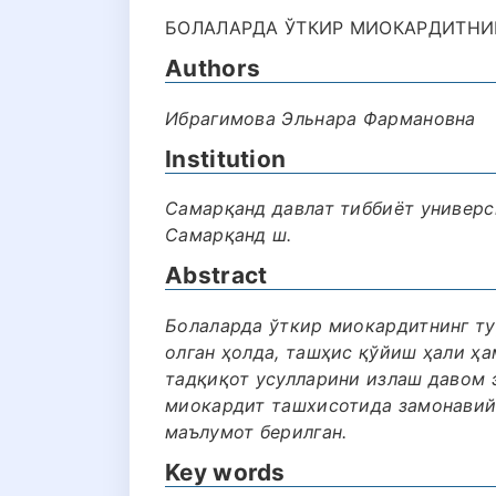
БОЛАЛАРДА ЎТКИР МИОКАРДИТНИН
Authors
Ибрагимова Эльнара Фармановна
Institution
Самарқанд давлат тиббиёт универс
Самарқанд ш.
Abstract
Болаларда ўткир миокардитнинг ту
олган ҳолда, ташҳис қўйиш ҳали ҳа
тадқиқот усулларини излаш давом 
миокардит ташхисотида замонавий
маълумот берилган.
Key words