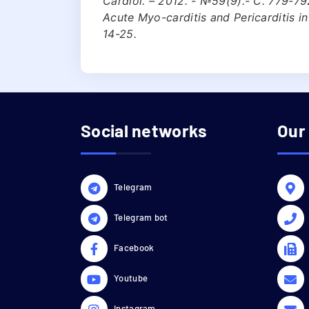
Cardiol. – 2012. - №59(9).- С. 779-792
Acute Myo-carditis and Pericarditis in
14-25.
Social networks
Our
Telegram
Telegram bot
Facebook
Youtube
Instagram