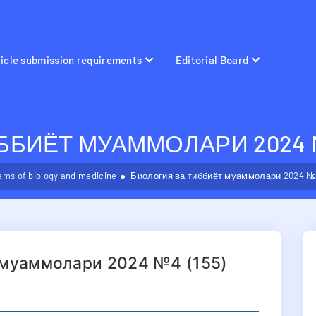
ticle submission requirements
Editorial Board
БИЁТ МУАММОЛАРИ 2024 №
ems of biology and medicine
Биология ва тиббиёт муаммолари 2024 №4
 муаммолари 2024 №4 (155)