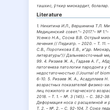
ташхис, ўткир миокардит, болалар.
Literature
1. Никитина И.Л., Вершинина Т.Л. М
Медицинский совет."– 2017."– № 1."–
Усенко Н.А., Сосна В.В. Острый ми
лечения // Педиатр. – 2020. – Т. 11. 
С.В., Поротикова Е.В., и"др. Миок
литературы"// Дальневосточный мед
99. 4. Ризаев Ж. А., Гадаев А. Г., 
патогенеза патологии пародонта у
недостаточностью //Journal of biomedi
6-10. 5. Ризаев Ж. А., Асадуллаев Н
возрастных показателей физико-хи
лиц пожилого и старческого возраст
2018. – Т. 1. – №. 3 (145). – С. 382-3
Деформация носа с расщелиной и рино
Т. 2. – №. 2. – С. 92-104. 7. Союз 