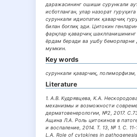
даражасининг ошиши сурункали ау
исботланган, улар назорат гуруҳиг
сурункали идиопатик қаварчиқ гур
билан боғлиқ эди. Цитокин генлар
фарқлар қаварчиқ шаклланишининг 
ёрдам беради ва ушбу беморларни
мумкин.
Key words
сурункали қаварчиқ, полиморфизм, 
Literature
1. А.В. Кудрявцева, К.А. Нескородо
механизмы и возможности совреме
дерматовенерологии, №2, 2017. С.73
Ащина Л.А. Роль цитокинов в пато
и воспаление, 2014. Т. 13, № 1. С. 11-
L.A. Role of cytokines in pathogenesis