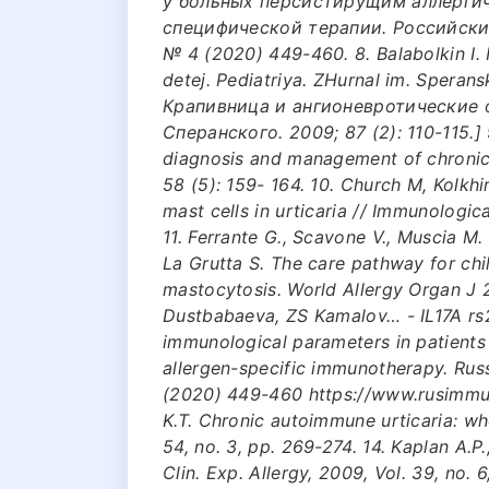
у больных персистирущим аллергич
специфической терапии. Российски
№ 4 (2020) 449-460. 8. Balabolkin I. I
detej. Pediatriya. ZHurnal im. Speran
Крапивница и ангионевротические о
Сперанского. 2009; 87 (2): 110-115.] 
diagnosis and management of chronic u
58 (5): 159- 164. 10. Church M, Kolkhi
mast cells in urticaria // Immunologica
11. Ferrante G., Scavone V., Muscia M. 
La Grutta S. The care pathway for chi
mastocytosis. World Allergy Organ J 20
Dustbabaeva, ZS Kamalov… - IL17A rs
immunological parameters in patients w
allergen-specific immunotherapy. Rus
(2020) 449-460 https://www.rusimmun.
K.T. Chronic autoimmune urticaria: wh
54, no. 3, pp. 269-274. 14. Kaplan A.P
Clin. Exp. Allergy, 2009, Vol. 39, no.