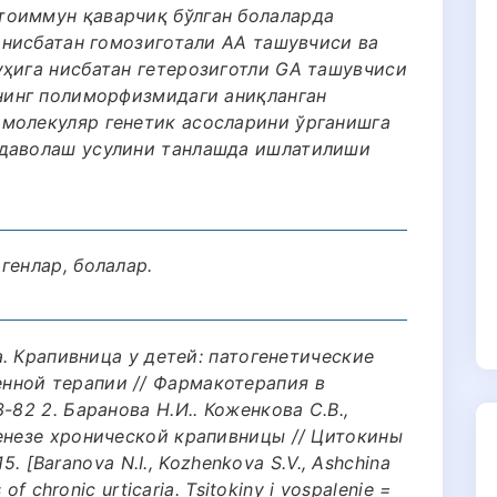
тоиммун қаварчиқ бўлган болаларда
а нисбатан гомозиготали АА ташувчиси ва
уҳига нисбатан гетерозиготли GА ташувчиси
ининг полиморфизмидаги аниқланган
молекуляр генетик асосларини ўрганишга
 даволаш усулини танлашда ишлатилиши
генлар, болалар.
ва. Крапивница у детей: патогенетические
нной терапии // Фармакотерапия в
-82 2. Баранова Н.И.. Коженкова С.В.,
генезе хронической крапивницы // Цитокины
15. [Baranova N.I., Kozhenkova S.V., Ashchina
 of chronic urticaria. Tsitokiny i vospalenie =