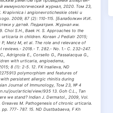
еским ринитом при проведении аллерген-
й иммунологический журнал, 2020. Том 23,
. Krapivnica i angionevroticheskie oteki u
skogo. 2009; 87 (2): 110-115. [Балаболкин И.И.
теки у детей. Педиатрия. Журнал им.
9. Choi S.H., Baek H. S. Approaches to the
rticaria in children. Korean J Pediatr 2015;
r P, Metz M, et al. The role and relevance of
l reviews.- 2018.- Т. 282.- No. 1.- С. 232–247.
C., Adrignola E., Corsello G., Passalacqua G.,
ldren with urticaria, angioedema,
15; 8 (1): 2-5. 12. FK Irsalieva, ND
2275913 polymorphism and features of
ith persistent allergic rhinitis during
sian Journal of Immunology, Том 23, № 4
ru/jour/article/view/935 13. Goh C.L., Tan
ere we stand? Indian J. Dermatol., 2009, Vol.
., Greaves M. Pathogenesis of chronic urticaria.
 6, pp. 777- 787. 15. ND Dustbabaeva, F Kh