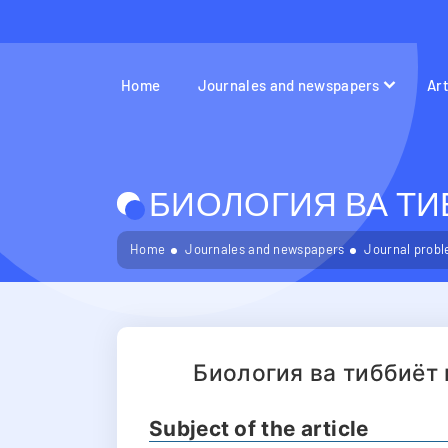
Home
Journales and newspapers
Ar
БИОЛОГИЯ ВА ТИБ
Home
Journales and newspapers
Journal probl
Биология ва тиббиёт
Subject of the article