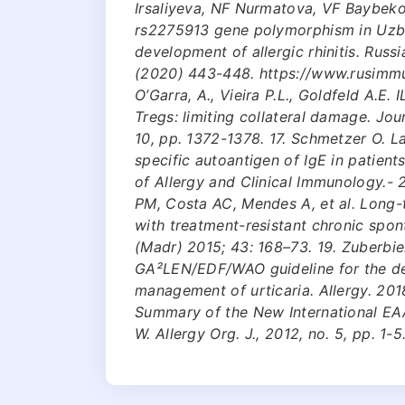
Irsaliyeva, NF Nurmatova, VF Baybek
rs2275913 gene polymorphism in Uzbek
development of allergic rhinitis. Rus
(2020) 443-448. https://www.rusimmun
O’Garra, A., Vieira P.L., Goldfeld A.E
Tregs: limiting collateral damage. Journ
10, pp. 1372-1378. 17. Schmetzer O. La
specific autoantigen of IgE in patient
of Allergy and Clinical Immunology.- 2
PM, Costa AC, Mendes A, et al. Long-
with treatment-resistant chronic spon
(Madr) 2015; 43: 168–73. 19. Zuberbie
GA²LEN/EDF/WAO guideline for the defi
management of urticaria. Allergy. 2018
Summary of the New International EA
W. Allergy Org. J., 2012, no. 5, pp. 1-5