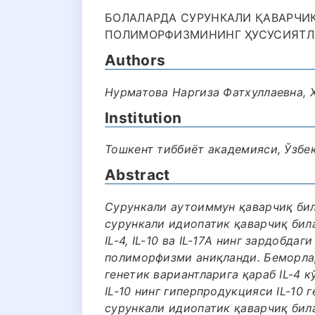
БОЛАЛАРДА СУРУНКАЛИ ҚАВАРЧИ
ПОЛИМОРФИЗМИНИНГ ҲУСУСИЯТЛАР
Authors
Нурматова Наргиза Фатхуллаевна,
Institution
Тошкент тиббиёт академияси, Ўзбе
Abstract
Сурункали аутоиммун қаварчиқ бил
сурункали идиопатик қаварчиқ бил
IL-4, IL-10 ва IL-17А нинг зардобдаги
полиморфизми аниқланди. Беморла
генетик вариантларига қараб IL-4 
IL-10 нинг гиперпродукцияси IL-10 
сурункали идиопатик қаварчиқ била