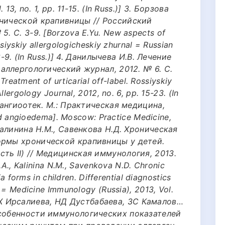
13, no. 1, pp. 11-15. (In Russ.)] 3. Борзова
онической крапивницы // Российский
. С. 3-9. [Borzova E.Yu. New aspects of
siyskiy allergologicheskiy zhurnal = Russian
 3-9. (In Russ.)] 4. Данилычева И.В. Лечение
 аллергологический журнал, 2012. № 6. С.
 Treatment of urticarial off-label. Rossiyskiy
llergology Journal, 2012, no. 6, pp. 15-23. (In
и ангиоотек. М.: Практическая медицина,
and angioedema]. Moscow: Practice Medicine,
 Калинина Н.М., Савенкова Н.Д. Хроническая
ормы хронической крапивницы у детей.
ть II) // Медицинская иммунология, 2013.
.A., Kalinina N.M., Savenkova N.D. Chronic
ia forms in children. Differential diagnostics
 = Medicine Immunology (Russia), 2013, Vol.
7. ФХ Ирсалиева, НД Дустбабаева, ЗС Камалов…
особенности иммунологических показателей