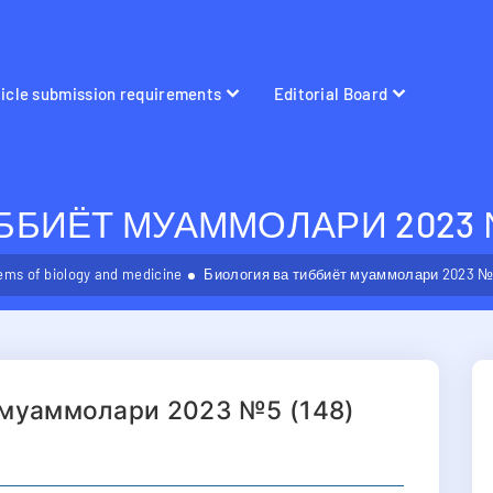
ticle submission requirements
Editorial Board
БИЁТ МУАММОЛАРИ 2023 №5
ems of biology and medicine
Биология ва тиббиёт муаммолари 2023 №5
 муаммолари 2023 №5 (148)