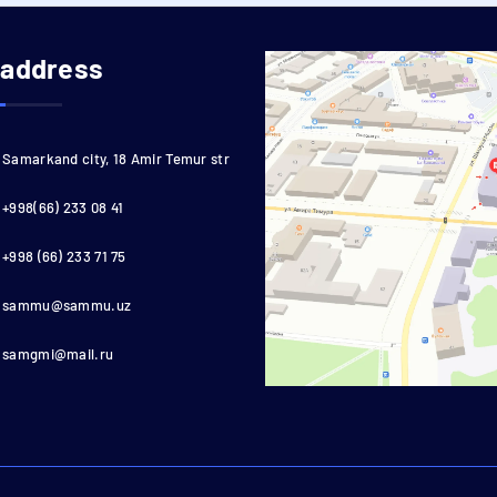
 address
Samarkand city, 18 Amir Temur str
+998(66) 233 08 41
+998 (66) 233 71 75
sammu@sammu.uz
samgmi@mail.ru