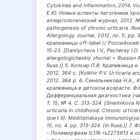
Cytokines and Inflammation, 2014, Vol. 
Е.Ю. Новые аспекты патогенеза хр
аллергологический журнал, 2012. № 5
pathogenesis of chronic urticaria. Ros
Allergology Journal, 2012, no. 5, pp.
крапивницы off-label // Российский
15-23. [Danilycheva I.V., Pecherey I.O.
allergologicheskiy zhurnal = Russian A
Russ.)] 5. Колхир П.В. Крапивница 
2012. 364 с. [Kolkhir P.V. Urticaria 
2012. 364 p. 6. Синельникова Н.А.,
крапивница в детском возрасте. Ф
Дифференциальная диагностика (час
Т. 15, № 4. С. 313-324. [Sinelnikova N
urticaria in childhood. Chronic urticar
(part II). Meditsinskaya immunologiya
15, no. 4. pp. 313-324. (In Russ.)] 
- Полиморфизм IL17A rs2275913 и 