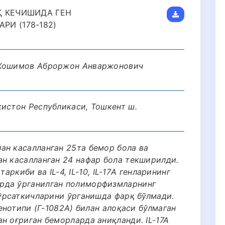
Қ КЕЧИШИДА ГЕН
И (178-182)
 Хошимов Аброржон Анваржонович
кистон Республикаси, Тошкент ш.
ан касалланган 25та бемор бола ва
ан касалланган 24 нафар бола текширилди.
 таркиби ва IL-4, IL-10, IL-17А генларининг
рда ўрганилган полиморфизмларнинг
кўрсаткичларини ўрганишда фарқ бўлмади.
генотипи (Г-1082А) билан алоқаси бўлмаган
н оғриган беморларда аниқланди. IL-17A