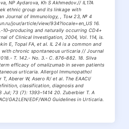
ova, NP Aydarova, Kh S Akhmedov.// IL17A
 ethnic group and its linkage with
sian Journal of Immunology, , Том 23, № 4
.ru/jour/article/view/934?locale=en_US 16.
. IL-10–producing and naturally occurring CD4+
al of Clinical Investigation, 2004, Vol. 114, is.
kin E, Topal FA, et al. IL 24 is a common and
s with chronic spontaneous urticaria // Journal
018.- Т. 142.- No. 3.- С. 876–882. 18. Silva
term efficacy of omalizumab in seven patients
taneous urticaria. Allergol Immunopathol
r T, Aberer W, Asero R/ et al. The EAACI/
nition, classification, diagnosis and
 Jul; 73 (7): 1393–1414 20. Zuberbier T. A
ACI/GA2LEN/EDF/WAO Guidelines in Urticaria.
.