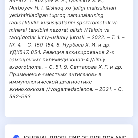
96-102. 7. Ruziyev E. A., Qosimov S. E.,
Nurboyev H. I. Qishloq xo ‘jaligi mahsulotlari
yetishtiriladigan tuproq namunalarining
radioaktivlik xususiyatlarini spektrometrik va
mineral tarkibini nazorat qilish //Talqin va
tadqiqotlar ilmiy-uslubiy jurnali. – 2022. – Т. 1. –
№. 4. – С. 150-154. 8. Нурбаев Х. И. и др.
УДК547. 854. Реакция алкилирования 2-х
замещенных пиримидинонов-4 //ilmiy
axborotnoma. – С. 51. 9. Саттарова Х. Г. и др.
Применение «местных антигенов» в
иммунологической диагностике
эхинококкоза //volgamedscience. – 2021. – С.
592-593.
JOURNAL PROBLEMS OF BIOLOGY AND