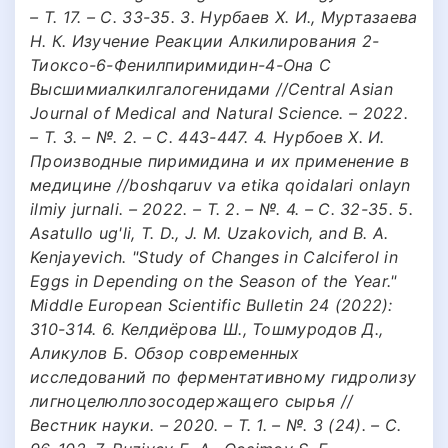
– Т. 17. – С. 33-35. 3. Нурбаев Х. И., Муртазаева
Н. К. Изучение Реакции Алкилирования 2-
Тиоксо-6-Фенилпиримидин-4-Она С
Высшимиалкилгалогенидами //Central Asian
Journal of Medical and Natural Science. – 2022.
– Т. 3. – №. 2. – С. 443-447. 4. Нурбоев Х. И.
Производные пиримидина и их применение в
медицине //boshqaruv va etika qoidalari onlayn
ilmiy jurnali. – 2022. – Т. 2. – №. 4. – С. 32-35. 5.
Asatullo ug'li, T. D., J. M. Uzakovich, and B. A.
Kenjayevich. "Study of Changes in Calciferol in
Eggs in Depending on the Season of the Year."
Middle European Scientific Bulletin 24 (2022):
310-314. 6. Келдиёрова Ш., Тошмуродов Д.,
Аликулов Б. Обзор современных
исследований по ферментативному гидролизу
лигноцелюллозосодержащего сырья //
Вестник науки. – 2020. – Т. 1. – №. 3 (24). – С.