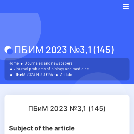
Me
ПБИМ 2023 №3,1 (145)
Home
Journales and newspapers
Journal problems of biology and medicine
ПБиМ 2023 №3,1 (145)
Article
ПБиМ 2023 №3,1 (145)
Subject of the article