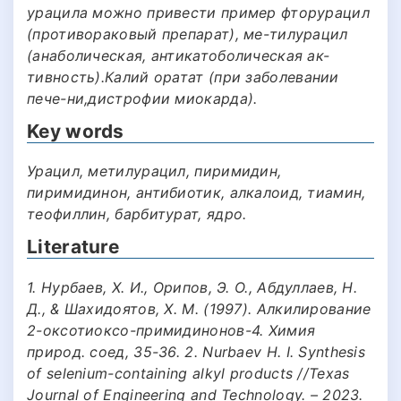
урацила можно привести пример фторурацил
(противораковый препарат), ме-тилурацил
(анаболическая, антикатоболическая ак-
тивность).Калий оратат (при заболевании
пече-ни,дистрофии миокарда).
Key words
Урацил, метилурацил, пиримидин,
пиримидинон, антибиотик, алкалоид, тиамин,
теофиллин, барбитурат, ядро.
Literature
1. Нурбаев, Х. И., Орипов, Э. О., Абдуллаев, Н.
Д., & Шахидоятов, Х. М. (1997). Алкилирование
2-оксотиоксо-примидинонов-4. Химия
природ. соед, 35-36. 2. Nurbaev H. I. Synthesis
of selenium-containing alkyl products //Texas
Journal of Engineering and Technology. – 2023.