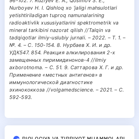
96-102. 7. Ruziyev E. A., Qosimov S. E.,
Nurboyev H. I. Qishloq xo ‘jaligi mahsulotlari
yetishtiriladigan tuproq namunalarining
radioaktivlik xususiyatlarini spektrometrik va
mineral tarkibini nazorat qilish //Talqin va
tadqiqotlar ilmiy-uslubiy jurnali. – 2022. – Т. 1. –
№. 4. – С. 150-154. 8. Нурбаев Х. И. и др.
УДК547. 854. Реакция алкилирования 2-х
замещенных пиримидинонов-4 //ilmiy
axborotnoma. – С. 51. 9. Саттарова Х. Г. и др.
Применение «местных антигенов» в
иммунологической диагностике
эхинококкоза //volgamedscience. – 2021. – С.
592-593.
BIOLOGIYA VA TIBBIYOT MUAMMOLARI