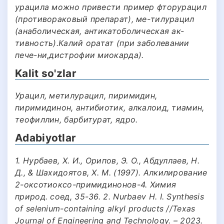
урацила можно привести пример фторурацил
(противораковый препарат), ме-тилурацил
(анаболическая, антикатоболическая ак-
тивность).Калий оратат (при заболевании
пече-ни,дистрофии миокарда).
Kalit so'zlar
Урацил, метилурацил, пиримидин,
пиримидинон, антибиотик, алкалоид, тиамин,
теофиллин, барбитурат, ядро.
Adabiyotlar
1. Нурбаев, Х. И., Орипов, Э. О., Абдуллаев, Н.
Д., & Шахидоятов, Х. М. (1997). Алкилирование
2-оксотиоксо-примидинонов-4. Химия
природ. соед, 35-36. 2. Nurbaev H. I. Synthesis
of selenium-containing alkyl products //Texas
Journal of Engineering and Technology. – 2023.