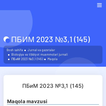
Me
ПБИМ 2023 №3,1 (145)
Bosh sahifa
Jurnal va gazetalar
Biologiya va tibbiyot muammolari jurnali
ПБиМ 2023 №3,1 (145)
Maqola
ПБиМ 2023 №3,1 (145)
Maqola mavzusi