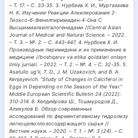
– Т. 17. – С. 33-35. 3. Нурбаев Х. И., Муртазаева
Н. К. Изучение Реакции Алкилирования 2-
Тиоксо-6-Фенилпиримидин-4-Она С
Высшимиалкилгалогенидами //Central Asian
Journal of Medical and Natural Science. – 2022.
– Т. 3. – №. 2. – С. 443-447. 4. Нурбоев Х. И.
Производные пиримидина и их применение в
медицине //boshqaruv va etika qoidalari onlayn
ilmiy jurnali. – 2022. – Т. 2. – №. 4. – С. 32-35. 5.
Asatullo ug'li, T. D., J. M. Uzakovich, and B. A.
Kenjayevich. "Study of Changes in Calciferol in
Eggs in Depending on the Season of the Year."
Middle European Scientific Bulletin 24 (2022):
310-314. 6. Келдиёрова Ш., Тошмуродов Д.,
Аликулов Б. Обзор современных
исследований по ферментативному гидролизу
лигноцелюллозосодержащего сырья //
Вестник науки. – 2020. – Т. 1. – №. 3 (24). – С.