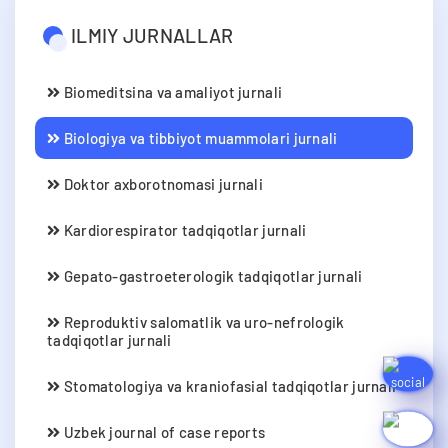
ILMIY JURNALLAR
Biomeditsina va amaliyot jurnali
Biologiya va tibbiyot muammolari jurnali
Doktor axborotnomasi jurnali
Kardiorespirator tadqiqotlar jurnali
Gepato-gastroeterologik tadqiqotlar jurnali
Reproduktiv salomatlik va uro-nefrologik
tadqiqotlar jurnali
Stomatologiya va kraniofasial tadqiqotlar jurnali
Uzbek journal of case reports