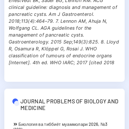
Enestvedt BK, Sauer BG, Lennon AM. ACG
clinical guideline: diagnosis and management of
pancreatic cysts. Am J Gastroenterol.
2018;113(4):464–79. 7. Lennon AM, Ahuja N,
Wolfgang CL. AGA guidelines for the
management of pancreatic cysts.
Gastroenterology. 2015 Sep;149(3):825. 8. Lloyd
R, Osamura R, Klöppel G, Rosai J. WHO
classification of tumours of endocrine organs
[Internet]. 4th ed. WHO IARC; 2017 [cited 2018
JOURNAL PROBLEMS OF BIOLOGY AND
MEDICINE
Биология ва тиббиёт муаммолари 2026, №3