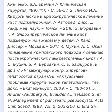
Линченко, В.А. Ерёмин // Клиническая
хирургия, 1997(11): - C. 56-57. 2. Лызко И.А.
Хирургическое и криохирургическое лечение
кист поджелудочной. // Автореф. дисс. …
канд. мед. наук. – Томск. - 2010. 3. Мордавин
П.А. Эндохирургическое лечение кист
поджелудочной железы у детей. // Канд.
Диссер. – Москва. – 2017. 4. Мухин, А. С. Опыт
применения комплексного подхода к лечению
постнекротических панкреатогенных кист / А.
С. Мухин, Б. А. Буровкин, О. Е. Башкуров [и
др.] // XVI междунар. конгр. хирургов-
гепатологов стран СНГ «Актуальные
проблемы хирургической гепатологии»: тез.
докл. – Екатеринбург, 2009. – С. 160-161. 5.
Andren-Saudberg A., Evauder A., Isaksson G. et
al. Management of pancreatic pseudocysts. Acta
Chir. Scand. 1983. Vol. 2. 203-206. 6. Elta GH,