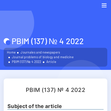
Me
PBIM (137) № 4 2022
Home
Journales and newspapers
Journal problems of biology and medicine
PBIM (137) № 4 2022
Article
PBIM (137) № 4 2022
Subject of the article