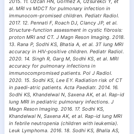
2015. 11. Ozcan HN, Gormez A, Ozsurekci Y, et
al. MRI vs MDCT for pulmonary infection in
immunocom-promised children. Pediatr Radiol.
2017. 12. Pennati F, Roach DJ, Clancy JP, et al.
Structure-function assessment in cystic fibrosis:
proton MRI and CT. J Magn Reson Imaging. 2018.
13. Rana P, Sodhi KS, Bhatia A, et al. 3T lung MRI
accuracy in HIV-positive children. Pediatr Radiol.
2020. 14. Singh R, Garg M, Sodhi KS, et al. MRI
accuracy for pulmonary infections in
immunocompromised patients. Pol J Radiol.
2020. 15. Sodhi KS, Lee EY. Radiation risk of CT
in paedi-atric patients. Acta Paediatr. 2014. 16.
Sodhi KS, Khandelwal N, Saxena AK, et al. Rap-id
lung MRI in pediatric pulmonary infections. J
Magn Reson Imaging. 2016. 17. Sodhi KS,
Khandelwal N, Saxena AK, et al. Rap-id lung MRI
in febrile neutropenia (children with leukemia).
Leuk Lymphoma. 2016. 18. Sodhi KS, Bhalla AS,