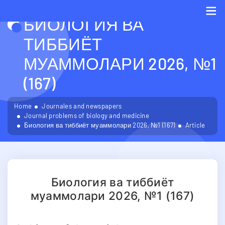
БИОЛОГИЯ ВА
Me
ТИББИЁТ
МУАММОЛАРИ 2026, №1
(167)
Home
Journales and newspapers
Journal problems of biology and medicine
Биология ва тиббиёт муаммолари 2026, №1 (167)
Article
Биология ва тиббиёт
муаммолари 2026, №1 (167)