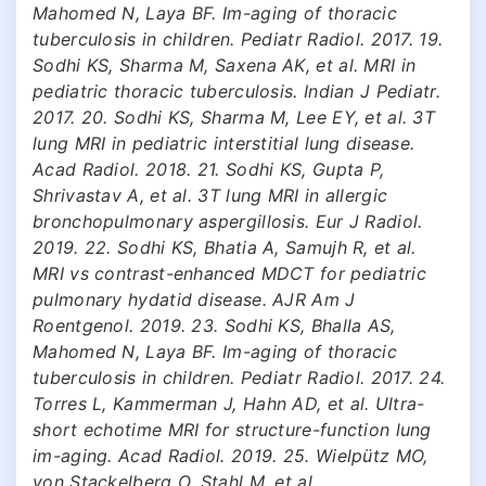
Mahomed N, Laya BF. Im-aging of thoracic
tuberculosis in children. Pediatr Radiol. 2017. 19.
Sodhi KS, Sharma M, Saxena AK, et al. MRI in
pediatric thoracic tuberculosis. Indian J Pediatr.
2017. 20. Sodhi KS, Sharma M, Lee EY, et al. 3T
lung MRI in pediatric interstitial lung disease.
Acad Radiol. 2018. 21. Sodhi KS, Gupta P,
Shrivastav A, et al. 3T lung MRI in allergic
bronchopulmonary aspergillosis. Eur J Radiol.
2019. 22. Sodhi KS, Bhatia A, Samujh R, et al.
MRI vs contrast-enhanced MDCT for pediatric
pulmonary hydatid disease. AJR Am J
Roentgenol. 2019. 23. Sodhi KS, Bhalla AS,
Mahomed N, Laya BF. Im-aging of thoracic
tuberculosis in children. Pediatr Radiol. 2017. 24.
Torres L, Kammerman J, Hahn AD, et al. Ultra-
short echotime MRI for structure-function lung
im-aging. Acad Radiol. 2019. 25. Wielpütz MO,
von Stackelberg O, Stahl M, et al.