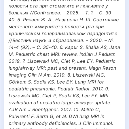
полости рта при стоматите и гингивите у
больных //Confrencea. – 2025. – Т. 1. – С. 39-
40. 5. Ризаев Ж. А., Назарова Н. Ш. Состояние
мест-ного иммунитета полости рта при
хроническом генерализованном парадонтите
//Вестник науки и образования. – 2020. – №.
14-4 (92). – С. 35-40. 6. Kapur S, Bhalla AS, Jana
M. Pediatric chest MRI: review. Indian J Pediatr.
2019. 7. Liszewski MC, Ciet P, Lee EY. Pediatric
lung/airway MRI: past and present. Magn Reson
Imaging Clin N Am. 2019. 8. Liszewski MC,
Görkem S, Sodhi KS, Lee EY. Lung MRI for
pediatric pneumonia. Pediatr Radiol. 2017. 9.
Liszewski MC, Ciet P, Sodhi KS, Lee EY. MRI
evaluation of pediatric large airways: update.
AJR Am J Roentgenol. 2017. 10. Milito C,
Pulvirenti F, Serra G, et al. DWI lung MRI in
primary antibody deficiencies. J Clin Immunol.