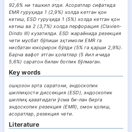
92,6% ни ташкил этди. Асоратлар сифатида
EMR гуруҳида 1 (2,9%) холда кетган қон
кетиш, ESD гуруҳида 1 (5%) холда кетган қон
кетиш ва 2 (3,7%) холда перфорация (Clavien-
Dindo III) кузатилди. ESD жараёнида резекция
чети мусбат бўлиши эҳтимоли EMR га
нисбатан юкорирок бўлди (5% га қарши 2,9%).
Барча вафот этган ҳолатлар (5 йил ичида
5,6%) саратон билан боглик бўлмаган.
Key words
ошқозон эрта саратони, эндоскопик
шиллиқости диссекция (ESD), эндоскопик
шиллиқ қаватидаги ўсма би-лан бирга
эндоскопик резекция (EMR), омон қолиш,
асоратлар, резекция чети.
Literature