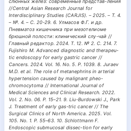
слюнных желез: современные представ-ления
//Central Asian Research Journal for
Interdisciplinary Studies (CARJIS). – 2025. – Т. 4.
– №. 4. – С. 20-29. 6. Улмасов Ф.Г. и др.
Пневматоз кишечника при мезотелиоме
брюшной полости: клинический слу-чай //
Главный редактор. 2024. Т. 12. № 2. С. 214. 7.
Fujishiro M. Advanced diagnostic and therapeu-
tic endoscopy for early gastric cancer //
Cancers. 2024. Vol. 16. No. 5. P. 1039. 8. Juraev
M.D. et al. The role of metanephrins in arterial
hypertension caused by malignant pheo-
chromocytoma // International Journal of
Medical Sciences and Clinical Research. 2022.
Vol. 2. No. 06. P. 15–21. 9. Liu-Burdowski J., Park
J. Treatment of early gas-tric cancer // The
Surgical Clinics of North America. 2025. Vol.
105. No. 1. P. 55–63. 10. Schlottmann F.
Endoscopic submucosal dissec-tion for early