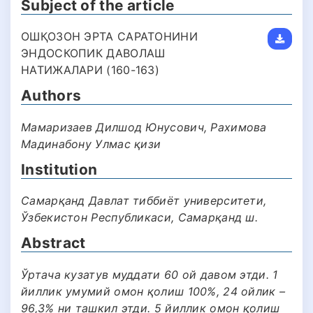
Subject of the article
ОШҚОЗОН ЭРТА САРАТОНИНИ
ЭНДОСКОПИК ДАВОЛАШ
НАТИЖАЛАРИ (160-163)
Authors
Мамаризаев Дилшод Юнусович, Рахимова
Мадинабону Улмас қизи
Institution
Самарқанд Давлат тиббиёт университети,
Ўзбекистон Республикаси, Самарқанд ш.
Abstract
Ўртача кузатув муддати 60 ой давом этди. 1
йиллик умумий омон қолиш 100%, 24 ойлик –
96,3% ни ташкил этди. 5 йиллик омон қолиш