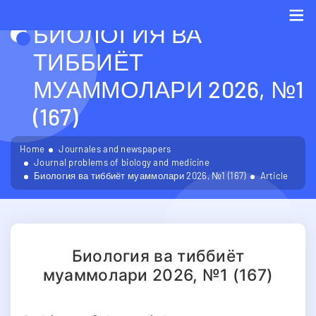
БИОЛОГИЯ ВА
Me
ТИББИЁТ
МУАММОЛАРИ 2026, №1
(167)
Home
Journales and newspapers
Journal problems of biology and medicine
Биология ва тиббиёт муаммолари 2026, №1 (167)
Article
Биология ва тиббиёт
муаммолари 2026, №1 (167)