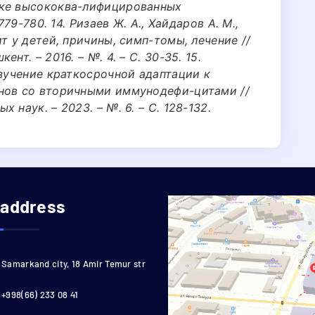
вке высококва-лифицированных
779-780. 14. Ризаев Ж. А., Хайдаров А. М.,
т у детей, причины, симп-томы, лечение //
нт. – 2016. – №. 4. – С. 30-35. 15.
Изучение краткосрочной адаптации к
нов со вторичными иммунодефи-цитами //
 наук. – 2023. – №. 6. – С. 128-132.
 address
Samarkand city, 18 Amir Temur str
+998(66) 233 08 41