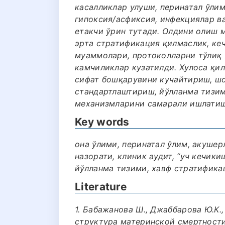
касалликлар улуши, перинатал ўли
гипоксия/асфиксия, инфекциялар ва
етакчи ўрин тутади. Олдини олиш 
эрта стратификация қилмаслик, ке
муаммолари, протоколларни тўлиқ 
камчиликлар кузатилди. Хулоса қи
сифат бошқарувини кучайтириш, ш
стандартлаштириш, йўлланма тизи
механизмларини самарали ишлатиш
Key words
она ўлими, перинатал ўлим, акуше
назорати, клиник аудит, “уч кечик
йўлланма тизими, хавф стратифика
Literature
1. Бабажанова Ш., Джаббарова Ю.К.
структура материнской смертност