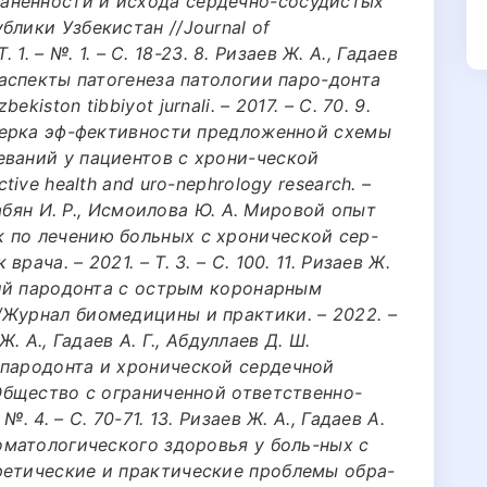
аненности и исхода сердечно-сосудистых
блики Узбекистан //Journal of
. 1. – №. 1. – С. 18-23. 8. Ризаев Ж. А., Гадаев
 аспекты патогенеза патологии паро-донта
iston tibbiyot jurnali. – 2017. – С. 70. 9.
оверка эф-фективности предложенной схемы
еваний у пациентов с хрони-ческой
tive health and uro-nephrology research. –
абабян И. Р., Исмоилова Ю. А. Мировой опыт
 по лечению больных с хронической сер-
ача. – 2021. – Т. 3. – С. 100. 11. Ризаев Ж.
-ний пародонта с острым коронарным
/Журнал биомедицины и практики. – 2022. –
 Ж. А., Гадаев А. Г., Абдуллаев Д. Ш.
 пародонта и хронической сердечной
 Общество с ограниченной ответственно-
. 4. – С. 70-71. 13. Ризаев Ж. А., Гадаев А.
томатологического здоровья у боль-ных с
ретические и практические проблемы обра-