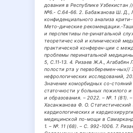
дования в Республике Узбекистан /
№6.- С.64-66. 2. Бабажанова Ш. Д.,
конфиденциального анализа крити-
Мето-дические рекомендации.-Ташке
и перспективы пе-ринатальной служ
теоретичес кой и клинической мед
практической конферен-ции с меж
проблемы перинатальной медицины» 
5, С.11-13. 4. Ризаев Ж.А., Агабабян
полости рта у первоберемен-ных//
нефрологических исследований, 2023
Значение коморбидных со-стояний 
статочности у больных пожилого и
и образования. – 2022. – №. 1 (81). –
Хасанжанова Ф. О. Статистический
кардиологических и кардиохирурги
медицинской по-мощи в Самаркандск
1. – №. 11 (68). – С. 992-1006. 7. Ри