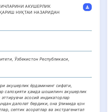
КИЧЛАРИНИ АКУШЕРЛИК
ҚАРИШ НУҚТАИ НАЗАРИДАН
итети, Ўзбекистон Республикаси,
ари акушерлик ёрдамининг сифати,
лар салоҳияти ҳамда шошилинч акушерлик
 эттирувчи асосий индикаторлар
ундан далолат бердики, она ўлимида қон
тлар, септик асоратлар ва экстрагенитал