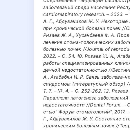
Современные тенденции распростр
заболеваний среди населения Респу
cardiorespiratory research. – 2023. – Т
А. Г., Абдувакилов Ж. У. Некоторые
при хронической болезни почек //Ozbek
Ризаев Ж. А., Хусанбаева Ф. А. Пр
лечения стома-тологических забол
болезнью почек //Journal of reproduc
2022. – С. 54. 10. Ризаев Ж. А., Аг
работы специализированных клиник
дечной недостаточностью //Вестник вр
А., Агабабян И. Р. Связь заболева
синдромом (литературный обзор) /
Т. 7. – №. 4. – С. 252-262. 12. Ризаев
Параллели патогенеза заболеваний
недостаточности //Dental Forum. –
стью" Форум стоматологии", 2017. – №
Г., Абдувакилов Ж. У. Состояние с
хроническим болезням почек //Тео