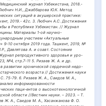
/Медицинский журнал Узбекистана, 2018.-
 Любчич Н.И., Джаббарова Ю.К. Метод
ческих ситуаций в акушерской практике:
нт, 2019.- 42с. 3. Любчич А.С. Достижения
бы в Республике Узбекистан. // Журнал
ицины. Материалы 1-ой научно-
дународным участием «Актуальные
9-10 октября 2019 года. Ташкент, 2019, №
 Л.Р., Давлятова А. и соавт. Состояние
 Журнал репродуктивного здоровья и уро-
, №4, стр.7-11 5. Ризаев Ж. А. и др.
в развитии хронической сердечной недо-
 старческого возраста // Достижения науки
 С. 75-79. 6. Ризаев Ж. А., Саидов М. А.,
 анализ информированности
ческих паци-ентов о высокотехнологичной
ой области //Вестник науки. – 2023. – Т.
заев Ж. А., Саидов М. А., Хасанжанова Ф. О.