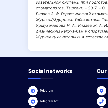
зовательной системы при подгото
стоматологов. Ташкент. – 2017. – С. 
Ризаев Э. Ф. Герпетический стомати
Журнал//Здоровье Узбекистана. Ташке
Ярмухамедова Н. А., Ризаев Ж. А. 
физическим нагруз-кам у спортсме
Журнал гуманитарных и естественных
Social networks
Our
Telegram
Telegram bot