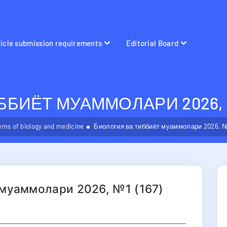
ticle submission requirements
Editorial Board
БИЁТ МУАММОЛАРИ 2026, №
ems of biology and medicine
Биология ва тиббиёт муаммолари 2026, №1
 муаммолари 2026, №1 (167)