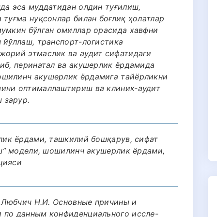
мда эса муддатидан олдин туғилиш,
 туғма нуқсонлар билан боғлиқ ҳолатлар
мумкин бўлган омиллар орасида хавфни
ч йўллаш, транспорт-логистика
жорий этмаслик ва аудит сифатидаги
либ, перинатал ва акушерлик ёрдамида
ошилинч акушерлик ёрдамига тайёрликни
мини оптималлаштириш ва клиник-аудит
 зарур.
рлик ёрдами, ташкилий бошқарув, сифат
иш” модели, шошилинч акушерлик ёрдами,
цияси
, Любчич Н.И. Основные причины и
и по данным конфиденциального иссле-