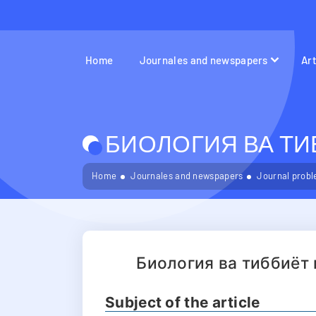
Home
Journales and newspapers
Ar
БИОЛОГИЯ ВА ТИБ
Home
Journales and newspapers
Journal probl
Биология ва тиббиёт
Subject of the article