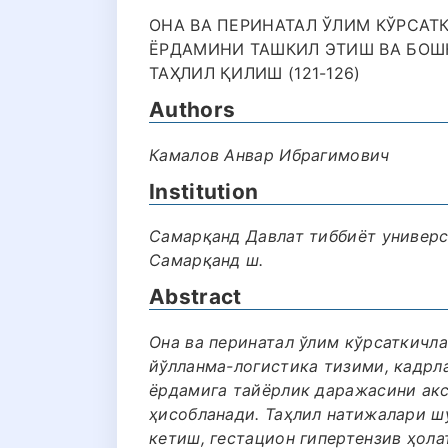
ОНА ВА ПЕРИНАТАЛ ЎЛИМ КЎРСАТ
ЁРДАМИНИ ТАШКИЛ ЭТИШ ВА БОШ
ТАҲЛИЛ ҚИЛИШ (121-126)
Authors
Камалов Анвар Ибрагимович
Institution
Самарқанд Давлат тиббиёт универс
Самарқанд ш.
Abstract
Она ва перинатал ўлим кўрсаткичл
йўлланма-логистика тизими, кадр
ёрдамига тайёрлик даражасини акс
ҳисобланади. Таҳлил натижалари ш
кетиш, гестацион гипертензив ҳола