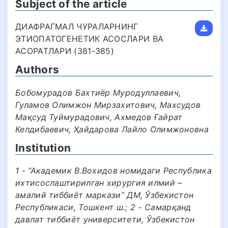
Subject of the article
ДИАФРАГМАЛ ЧУРАЛАРНИНГ
ЭТИОПАТОГEНEТИК АСОСЛАРИ ВА
АСОРАТЛАРИ (381-385)
Authors
Бобомурадов Бахтиёр Муродуллаевич,
Гуламов Олимжон Мирзахитович, Махсудов
Мақсуд Туймурадович, Ахмедов Ғайрат
Келдибаевич, Ҳайдарова Лайло Олимжоновна
Institution
1 - “Академик В.Вохидов номидаги Республика
ихтисослаштирилган хирургия илмий –
амалий тиббиёт маркази” ДМ, Ўзбекистон
Республикаси, Тошкент ш.; 2 - Самарқанд
давлат тиббиёт университети, Ўзбекистон