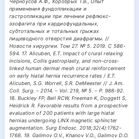
Черноусов А.Ф., Хоробрых Т.В., Опыт
применения фундопликации и
гастропликации при лечении рефлюкс-
эзофагита при кардиофундальных,
субтотальных и тотальных грыжах
пищеводного отверстия диафрагмы. //
Новости хирургии. Том 27. № 5. 2019. С 586-
594. 17. Alicuben, E.T. Impact of crural relaxing
incisions, Collis gastroplasty, and non-cross-
linked human dermal mesh crural reinforcement
on early hiatal hernia recurrence rates / E.T.
Alicuben, S.G. Worrell, S.R. DeMeester // J. Am.
Coll. Surg. – 2014. – Vol. 219, № 5. – P. 988-92.
18. Buckley FP, Bell RCW, Freeman K, Doggett S,
Heidrick R. Favorable results from a prospective
evaluation of 200 patients with large hiatal
hernias undergoing LINX magnetic sphincter
augmentation. Surg Endosc. 2018;32(4):1762-
1768. 19. Galimov O.V., Khanov V.O., Galimov D.O.