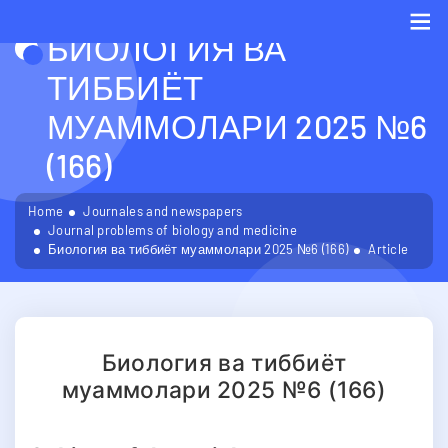
БИОЛОГИЯ ВА
Me
ТИББИЁТ
МУАММОЛАРИ 2025 №6
(166)
Home
Journales and newspapers
Journal problems of biology and medicine
Биология ва тиббиёт муаммолари 2025 №6 (166)
Article
Биология ва тиббиёт
муаммолари 2025 №6 (166)