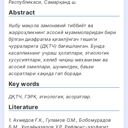
Республикаси, Самарқанд ш.
Abstract
Ушбу мақола замонавий тиббиёт ва
жарроҳликнинг асосий муаммоларидан бири
бўлган диафрагма қизилўнгач тешиги
чурраларига (ДҚТЧ) бағишланган. Бунда
касалликнинг учраш ҳолатлари, этиологик
хусусиятлари, келиб чиқиш механизми ва
асосий омиллари, шунингдек, баъзи
асоратлари хақида гап боради.
Key words
ДҚТЧ, ГЭРК, этиология, асоратлар.
Literature
1. Ахмедов Ғ.К., Гуламов О.М., Бобомурадов
Б.М., Худайназаров У.Р. Рефлюкс-эзофагит