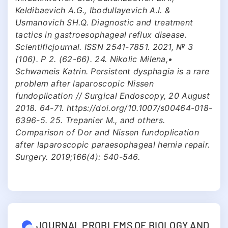
Keldibaevich A.G., Ibodullayevich A.I. &
Usmanovich SH.Q. Diagnostic and treatment
tactics in gastroesophageal reflux disease.
Scientificjournal. ISSN 2541-7851. 2021, № 3
(106). P 2. (62-66). 24. Nikolic Milena,•
Schwameis Katrin. Persistent dysphagia is a rare
problem after laparoscopic Nissen
fundoplication // Surgical Endoscopy, 20 August
2018. 64-71. https://doi.org/10.1007/s00464-018-
6396-5. 25. Trepanier M., and others.
Сomparison of Dor and Nissen fundoplication
after laparoscopic paraesophageal hernia repair.
Surgery. 2019;166(4): 540-546.
JOURNAL PROBLEMS OF BIOLOGY AND