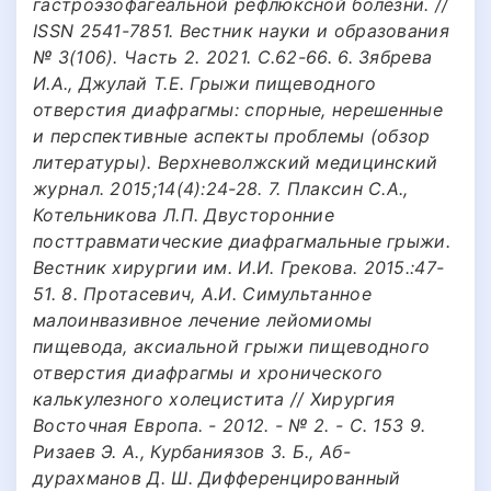
гастроэзофагеальной рефлюксной болезни. //
ISSN 2541-7851. Вестник науки и образования
№ 3(106). Часть 2. 2021. С.62-66. 6. Зябрева
И.А., Джулай Т.Е. Грыжи пищеводного
отверстия диафрагмы: спорные, нерешенные
и перспективные аспекты проблемы (обзор
литературы). Верхневолжский медицинский
журнал. 2015;14(4):24-28. 7. Плаксин С.А.,
Котельникова Л.П. Двусторонние
посттравматические диафрагмальные грыжи.
Вестник хирургии им. И.И. Грекова. 2015.:47-
51. 8. Протасевич, А.И. Симультанное
малоинвазивное лечение лейомиомы
пищевода, аксиальной грыжи пищеводного
отверстия диафрагмы и хронического
калькулезного холецистита // Хирургия
Восточная Европа. - 2012. - № 2. - С. 153 9.
Ризаев Э. А., Курбаниязов З. Б., Аб-
дурахманов Д. Ш. Дифференцированный