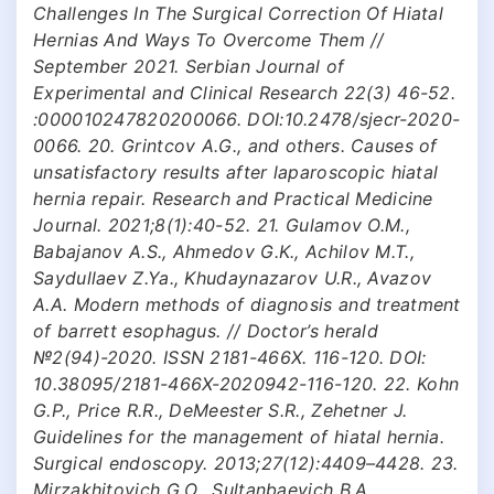
Challenges In The Surgical Correction Of Hiatal
Hernias And Ways To Overcome Them //
September 2021. Serbian Journal of
Experimental and Clinical Research 22(3) 46-52.
:000010247820200066. DOI:10.2478/sjecr-2020-
0066. 20. Grintcov A.G., and others. Causes of
unsatisfactory results after laparoscopic hiatal
hernia repair. Research and Practical Medicine
Journal. 2021;8(1):40-52. 21. Gulamov O.M.,
Babajanov A.S., Ahmedov G.K., Achilov M.T.,
Saydullaev Z.Ya., Khudaynazarov U.R., Avazov
A.A. Modern methods of diagnosis and treatment
of barrett esophagus. // Doctor’s herald
№2(94)-2020. ISSN 2181-466X. 116-120. DOI:
10.38095/2181-466X-2020942-116-120. 22. Kohn
G.P., Price R.R., DeMeester S.R., Zehetner J.
Guidelines for the management of hiatal hernia.
Surgical endoscopy. 2013;27(12):4409–4428. 23.
Mirzakhitovich G.O., Sultanbaevich B.A.,