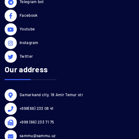
Telegram bot
Facebook
Youtube
Instagram
Twitter
Our address
Samarkand city, 18 Amir Temur str
+998(66) 233 08 41
+998 (66) 233 71 75
sammu@sammu.uz