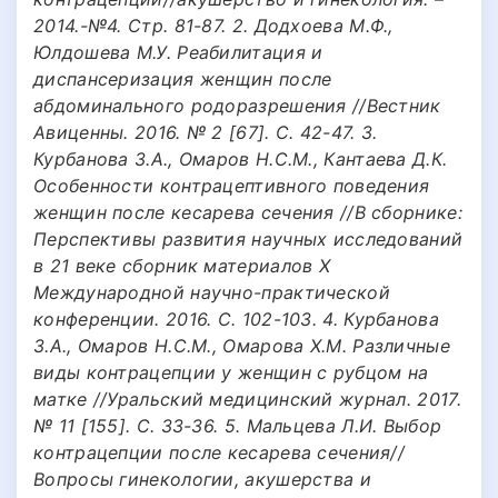
2014.-№4. Стр. 81-87. 2. Додхоева М.Ф.,
Юлдошева М.У. Реабилитация и
диспансеризация женщин после
абдоминального родоразрешения //Вестник
Авиценны. 2016. № 2 [67]. С. 42-47. 3.
Курбанова З.А., Омаров Н.С.М., Кантаева Д.К.
Особенности контрацептивного поведения
женщин после кесарева сечения //В сборнике:
Перспективы развития научных исследований
в 21 веке сборник материалов X
Международной научно-практической
конференции. 2016. С. 102-103. 4. Курбанова
З.А., Омаров Н.С.М., Омарова Х.М. Различные
виды контрацепции у женщин с рубцом на
матке //Уральский медицинский журнал. 2017.
№ 11 [155]. С. 33-36. 5. Мальцева Л.И. Выбор
контрацепции после кесарева сечения//
Вопросы гинекологии, акушерства и