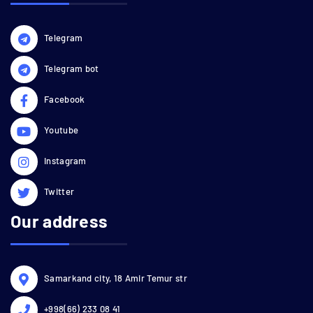
Telegram
Telegram bot
Facebook
Youtube
Instagram
Twitter
Our address
Samarkand city, 18 Amir Temur str
+998(66) 233 08 41