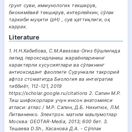
грунт суви, иммунологик текширув,
биокимёвий текширув, интерлейкин, сўлак
таркиби муҳити (pH) , сув қаттиқлиги, оқ
каррак.
Literature
1. Н.Н.Хабибова, С.М.Авезова-Оғиз бўшлиғида
липид пероксидланиш жараёнларининг
характерли хусусиятлари ва сўлакнинг
антиоксидант фаоллиги Сурункали такрорий
афтоз стоматитда Биология ва интегратив
тиббиёт, 112-121, 2019
https://scholar.google.ru/citations 2. Сапин М.Р.
Тиш шифокорлари учун инсон анатомияси
атласи: атлас / М.Р. Сапин, Д.Б. Никитюк, Л.М.
Литвиненко. Электрон. матнли маълумотлар
Москва: GEOTAR-Media, 2013; 600 бет. 3.
Тешаева D.Sh., Хасанова Д.А. - Сўплак