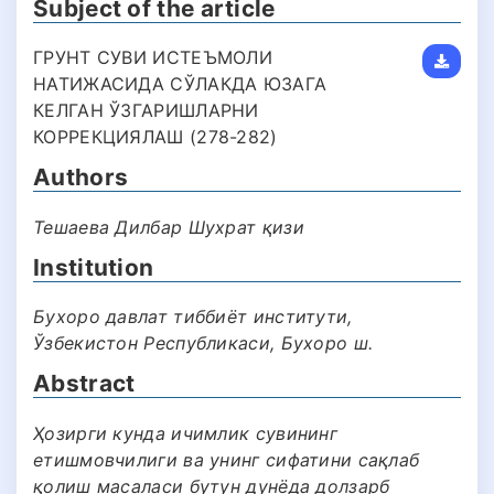
Subject of the article
ГРУНТ СУВИ ИСТЕЪМОЛИ
НАТИЖАСИДА СЎЛАКДА ЮЗАГА
КЕЛГАН ЎЗГАРИШЛАРНИ
КОРРЕКЦИЯЛАШ (278-282)
Authors
Тешаева Дилбар Шухрат қизи
Institution
Бухоро давлат тиббиёт институти,
Ўзбекистон Республикаси, Бухоро ш.
Abstract
Ҳозирги кунда ичимлик сувининг
етишмовчилиги ва унинг сифатини сақлаб
қолиш масаласи бутун дунёда долзарб