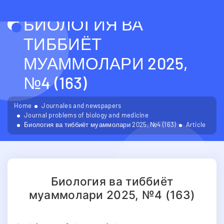
БИОЛОГИЯ ВА
ТИББИЁТ
МУАММОЛАРИ 2025,
№4 (163)
Home
Journales and newspapers
Journal problems of biology and medicine
Биология ва тиббиёт муаммолари 2025, №4 (163)
Article
Биология ва тиббиёт
муаммолари 2025, №4 (163)