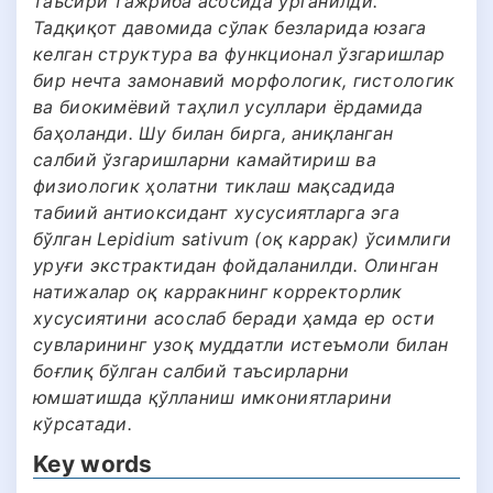
таъсири тажриба асосида ўрганилди.
Тадқиқот давомида сўлак безларида юзага
келган структура ва функционал ўзгаришлар
бир нечта замонавий морфологик, гистологик
ва биокимёвий таҳлил усуллари ёрдамида
баҳоланди. Шу билан бирга, аниқланган
салбий ўзгаришларни камайтириш ва
физиологик ҳолатни тиклаш мақсадида
табиий антиоксидант хусусиятларга эга
бўлган Lepidium sativum (оқ каррак) ўсимлиги
уруғи экстрактидан фойдаланилди. Олинган
натижалар оқ карракнинг корректорлик
хусусиятини асослаб беради ҳамда ер ости
сувларининг узоқ муддатли истеъмоли билан
боғлиқ бўлган салбий таъсирларни
юмшатишда қўлланиш имкониятларини
кўрсатади.
Key words