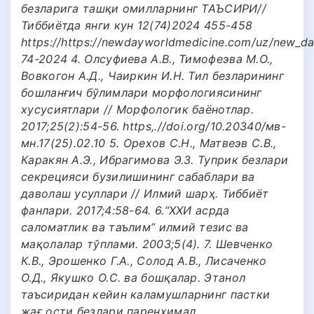
безларига ташқи омилларнинг ТАЪСИРИ//
Тиббиётда янги кун 12(74)2024 455-458
https://https://newdayworldmedicine.com/uz/new_da
74-2024 4. Олсуфиева А.В., Тимофеэва М.О.,
Вовкогон А.Д., Чаиркин И.Н. Тил безларининг
бошланғич бўлимлари морфологиясининг
хусусиятлари // Морфологик баёнотлар.
2017;25(2):54-56. https,.//doi.org/10.20340/мв-
мн.17(25).02.10 5. Орехов С.Н., Матвеэв С.В.,
Каракян А.Э., Ибрагимова Э.З. Туприк безлари
секрецияси бузилишининг сабаблари ва
даволаш усуллари // Илмий шарҳ. Тиббиёт
фанлари. 2017;4:58-64. 6.“ХХИ асрда
саломатлик ва таълим” илмий тезис ва
мақолалар тўплами. 2003;5(4). 7. Шевченко
К.В., Эрошенко Г.А., Солод А.В., Лисаченко
О.Д., Якушко О.С. ва бошқалар. Этанол
таъсиридан кейин каламушларнинг пастки
жағ ости безлари паренхимал