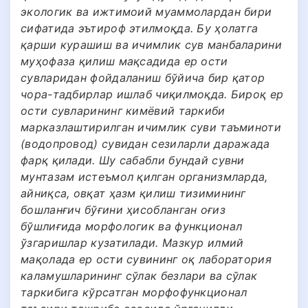
экологик ва ижтимоий муаммолардан бири
сифатида эътироф этилмоқда. Бу ҳолатга
қарши курашиш ва ичимлик сув манбаларини
муҳофаза қилиш мақсадида ер ости
сувларидан фойдаланиш бўйича бир қатор
чора-тадбирлар ишлаб чиқилмоқда. Бироқ ер
ости сувларининг кимёвий таркиби
марказлаштирилган ичимлик суви таъминоти
(водопровод) сувидан сезиларли даражада
фарқ қилади. Шу сабабли бундай сувни
мунтазам истеъмол қилган организмларда,
айниқса, овқат ҳазм қилиш тизимининг
бошланғич бўғини ҳисобланган оғиз
бўшлиғида морфологик ва функционал
ўзгаришлар кузатилади. Мазкур илмий
мақолада ер ости сувининг оқ лаборатория
каламушларининг сўлак безлари ва сўлак
таркибига кўрсатган морфофункционал