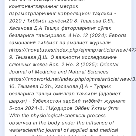
компонентларининг метрик
параметрларининг корреляцион таҳлили -
2020 / Тиббиёт дунёси20 8. Тешаева D.Sh,
Хасанова Д.А Ташқи фаторларнинг сўлак
безларига таъсиривол. 4 Но. 12 (2024): Европа
замонавий тиббиёт ва амалиёт журнали
https://inovatus.es/index.php/ejmmp/article/view/47
9. Тешаева Д.Ш. О важности исследование
слюнных желез Вол. 2 Но. 3 (2025): Oriental
Journal of Medicine and Natural Sciences
https://innoworld.net/index.php/ojmns/article/view/
10. Тешаева D.Sh., Хасанова Д.А - Туприк
безларига ташқи омиллар таъсири (адабиёт
шарҳи) - Ўзбекистон ҳарбий тиббиёт журнали
5-сон 2024-й. 11.Қодиров Ойбек Ўктам ўғли
With the physiological-chemical process
observed in the body under the influence of
waterscientific journal of applied and medical