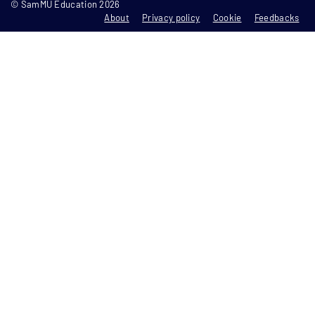
© SamMU Education 2026
About
Privacy policy
Cookie
Feedbacks