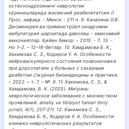
остеохондрозининг неврологик
кўринишларида жисмоний реабилитатсия //
Проc. нафақа. - Минск - 211 п. 9. Качалина О.В.
Дисменорея ва пременстрüел синдромни
амбулатория шароитида даволаш - замонавий
имкониятлар. Қийин бемор. - 2015. - Т. 13. -
Но 1–2. – 12–18-бетлар. 10. Хамдамова Б. К.,
Хакимова С. З., Кодиров У. А. Особенности
нейроваскулярного состояния позвоночника
при дорсопатиях у больных с сахарным
диабетом //журнал биомедицины и практики.
– 2022. – т. 7. – №. 6. 11. Хакимова, С. З., &
Хамдамова, Б. К. (2025). Мигрень:
неврологическое заболевание с множеством
проявлений. amaliy va tibbiyot fanlari ilmiy
jurnali, 4(1), 207-211. 12. Хакимова С. З.,
Хамдамова Б. К., Кодиров У. А. Особенности
клинико-неврологических результатов