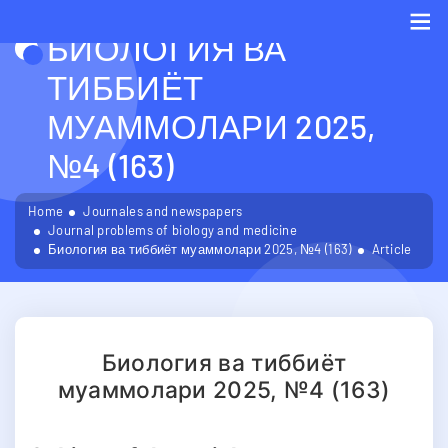
БИОЛОГИЯ ВА
Me
ТИББИЁТ
МУАММОЛАРИ 2025,
№4 (163)
Home
Journales and newspapers
Journal problems of biology and medicine
Биология ва тиббиёт муаммолари 2025, №4 (163)
Article
Биология ва тиббиёт
муаммолари 2025, №4 (163)