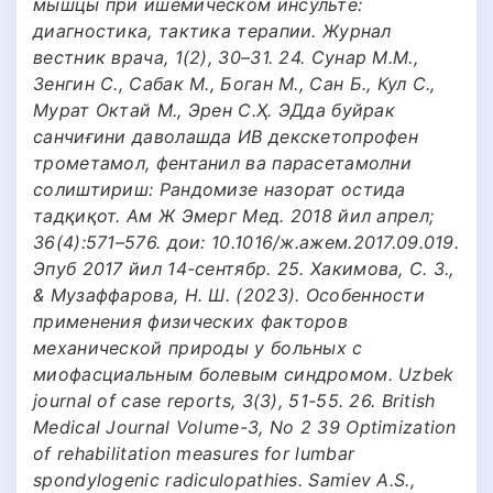
мышцы при ишемическом инсульте:
диагностика, тактика терапии. Журнал
вестник врача, 1(2), 30–31. 24. Сунар М.М.,
Зенгин С., Сабак М., Боган М., Cан Б., Кул С.,
Мурат Октай М., Эрен С.Ҳ. ЭДда буйрак
санчиғини даволашда ИВ декскетопрофен
трометамол, фентанил ва парасетамолни
солиштириш: Рандомизе назорат остида
тадқиқот. Ам Ж Эмерг Мед. 2018 йил апрел;
36(4):571–576. дои: 10.1016/ж.ажем.2017.09.019.
Эпуб 2017 йил 14-сентябр. 25. Хакимова, С. З.,
& Музаффарова, Н. Ш. (2023). Особенности
применения физических факторов
механической природы у больных с
миофасциальным болевым синдромом. Uzbek
journal of case reports, 3(3), 51-55. 26. British
Medical Journal Volume-3, No 2 39 Optimization
of rehabilitation measures for lumbar
spondylogenic radiculopathies. Samiev A.S.,