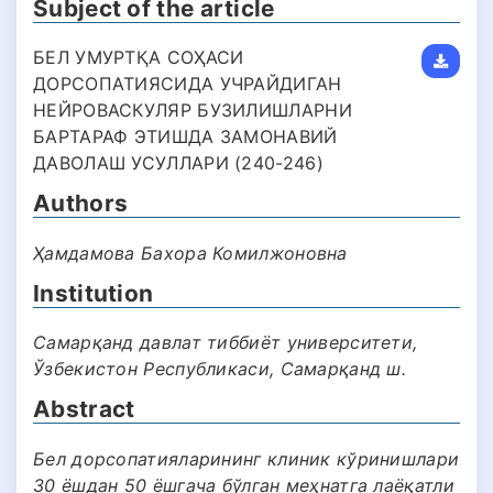
Subject of the article
БЕЛ УМУРТҚА СОҲАСИ
ДОРСОПАТИЯСИДА УЧРАЙДИГАН
НЕЙРОВАСКУЛЯР БУЗИЛИШЛАРНИ
БАРТАРАФ ЭТИШДА ЗАМОНАВИЙ
ДАВОЛАШ УСУЛЛАРИ (240-246)
Authors
Ҳамдамова Бахора Комилжоновна
Institution
Самарқанд давлат тиббиëт университети,
Ўзбекистон Республикаси, Самарқанд ш.
Abstract
Бел дорсопатияларининг клиник кўринишлари
30 ёшдан 50 ёшгача бўлган меҳнатга лаёқатли