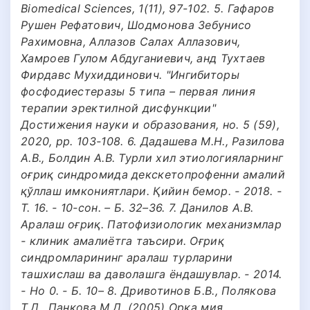
Biomedical Sciences, 1(11), 97-102. 5. Гафаров
Рушен Рефатович, Шодмонова Зебунисо
Рахимовна, Аллазов Салах Аллазович,
Хамроев Гулом Абдуганиевич, анд Тухтаев
Фирдавс Мухиддинович. "Ингибиторы
фосфодиестеразы 5 типа – первая линия
терапии эректилной дисфункции"
Достижения науки и образования, но. 5 (59),
2020, pp. 103-108. 6. Дадашева М.Н., Разилова
А.В., Болдин А.В. Турли хил этиологияларнинг
оғриқ синдромида декскетопрофенни амалий
қўллаш имкониятлари. Қийин бемор. - 2018. -
Т. 16. - 10-сон. – Б. 32–36. 7. Данилов А.В.
Аралаш оғриқ. Патофизиологик механизмлар
- клиник амалиётга таъсири. Оғриқ
синдромларининг аралаш турларини
ташхислаш ва даволашга ёндашувлар. - 2014.
- Но 0. - Б. 10– 8. Дривотинов Б.В., Полякова
Т.Д., Панкова М.Д. (2005) Орқа мия