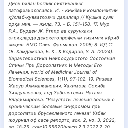
Диск билан боғлиқ сиятиканинг
патофизиологияси. И. - Кимёвий компонентни
қўллаб-қувватловчи далиллар // Қўшма суяк
орқа мия. –– жилд. 73. – Б. 151–158. 17. Мур
Р.А., Бурден Ж. Ўткир ва сурункали
оғриқларда декскетопрофенни тизимли кўриб
чиқиш. БМC Cлин. Фармакол. 2008; 8: ИД 11.
18. Хамдамова, Б. К., & Кодиров, У. А. (2024).
Характеристика Нейросудистого Состояния
Спины При Дорсопатиях И Методы Его
Лечения. world of Medicine: Journal of
Biomedical Sciences, 1(11), 97-102. 19. Ризаев
Жасур Алимджанович, Хакимова Сохиба
Зиядуллоевна, анд Заболотских Наталя
Владимировна. "Резултаты лечения болных с
хроническим болевым синдромом при
дорсопатии бруселлезного генеза" Узбек
жоурнал оф cасе репортс, вол. 2, но. 3, 2022,
пп. 18-25. дои:10.55620/ужcр.2.3.2022.2 20.