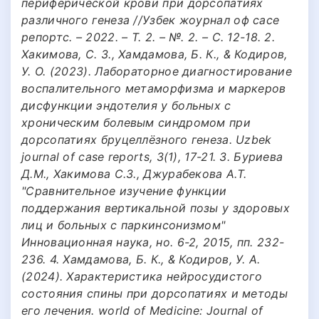
периферической крови при дорсопатиях
различного генеза //Узбек жоурнал оф cасе
репортс. – 2022. – Т. 2. – №. 2. – С. 12-18. 2.
Хакимова, С. З., Хамдамова, Б. К., & Кодиров,
У. О. (2023). Лабораторное диагностирование
воспалительного метаморфизма и маркеров
дисфункции эндотелия у больных с
хроническим болевым синдромом при
дорсопатиях бруцеллёзного генеза. Uzbek
journal of case reports, 3(1), 17-21. 3. Буриева
Д.М., Хакимова С.З., Джурабекова А.Т.
"Сравнительное изучение функции
поддержания вертикальной позы у здоровых
лиц и больных с паркинсонизмом"
Инновационная наука, но. 6-2, 2015, пп. 232-
236. 4. Хамдамова, Б. К., & Кодиров, У. А.
(2024). Характеристика нейросудистого
состояния спины при дорсопатиях и методы
его лечения. world of Medicine: Journal of