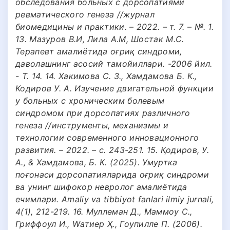
обследования больных с дорсопатиями
ревматического генеза //журнал
биомедицины и практики. – 2022. – т. 7. – №. 1.
13. Мазуров В.И, Лила А.М, Шостак М.С.
Терапевт амалиётида оғриқ синдроми,
даволашнинг асосий тамойиллари. -2006 йил.
- Т. 14. 14. Хакимова С. З., Хамдамова Б. К.,
Кодиров У. А. Изучение двигательной функции
у больных с хроническим болевым
синдромом при дорсопатиях различного
генеза //инструменты, механизмы и
технологии современного инновационного
развития. – 2022. – с. 243-251. 15. Қодиров, У.
А., & Хамдамова, Б. К. (2025). Умуртка
поғонаси дорсопатияларида оғриқ синдроми
ва унинг шифокор невролог амалиётида
ечимлари. Amaliy va tibbiyot fanlari ilmiy jurnali,
4(1), 212-219. 16. Муллеман Д., Маммоу С.,
Гриффоул И., Wатиер Ҳ., Гоупилле П. (2006).