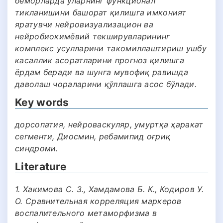
беморларда уларнинг функционал
тикланишини башорат қилишга имконият
яратувчи нейровизуализацион ва
нейробиокимёвий текширувларининг
комплекс усулларини такомиллаштириш ушбу
касаллик асоратларини прогноз қилишга
ёрдам беради ва шунга мувофиқ равишда
даволаш чораларини қўллашга асос бўлади.
Key words
дорсопатия, нейроваскуляр, умуртқа ҳаракат
сегменти, Диосмин, ребамипид оғриқ
синдроми.
Literature
1. Хакимова С. З., Хамдамова Б. К., Кодиров У.
О. Сравнительная корреляция маркеров
воспалительного метаморфизма в