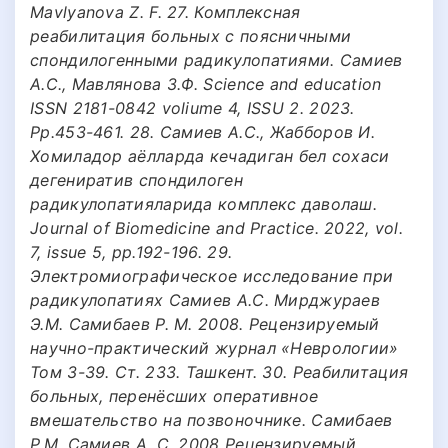
Mavlyanova Z. F. 27. Комплексная
реабилитация больных с поясничными
спондилогенными радикулопатиями. Самиев
А.С., Мавлянова З.Ф. Science and education
ISSN 2181-0842 voliume 4, ISSU 2. 2023.
Pp.453-461. 28. Самиев А.С., Жабборов И.
Хомиладор аёлларда кечадиган бел сохаси
дегениратив спондилоген
радикулопатияларида комплекс даволаш.
Journal of Biomedicine and Practice. 2022, vol.
7, issue 5, pp.192-196. 29.
Электромиографическое исследование при
радикулопатиях Самиев А.С. Мирджураев
Э.М. Самибаев Р. М. 2008. Рецензируемый
научно-практический журнал «Неврологии»
Том 3-39. Ст. 233. Ташкент. 30. Реабилитация
больных, перенёсших оперативное
вмешательство на позвоночнике. Самибаев
Р.М. Самиев А. С. 2008 Рецензируемый