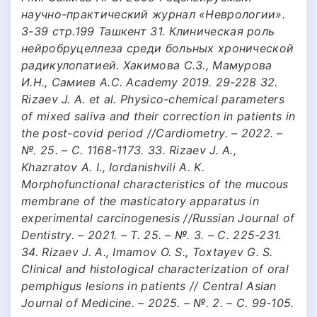
научно-практический журнал «Неврологии».
3-39 стр.199 Ташкент 31. Клиническая роль
нейробруцеллеза среди больных хронической
радикулопатией. Хакимова С.З., Мамурова
И.Н., Самиев А.С. Academy 2019. 29-228 32.
Rizaev J. A. et al. Physico-chemical parameters
of mixed saliva and their correction in patients in
the post-covid period //Cardiometry. – 2022. –
№. 25. – С. 1168-1173. 33. Rizaev J. A.,
Khazratov A. I., Iordanishvili A. K.
Morphofunctional characteristics of the mucous
membrane of the masticatory apparatus in
experimental carcinogenesis //Russian Journal of
Dentistry. – 2021. – Т. 25. – №. 3. – С. 225-231.
34. Rizaev J. A., Imamov O. S., Toxtayev G. S.
Clinical and histological characterization of oral
pemphigus lesions in patients // Central Asian
Journal of Medicine. – 2025. – №. 2. – С. 99-105.