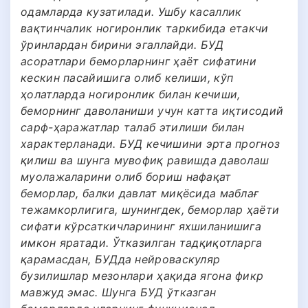
одамларда кузатилади. Ушбу касаллик
вақтинчалик ногиронлик таркибида етакчи
ўринлардан бирини эгаллайди. БУД
асоратлари беморларнинг ҳаёт сифатини
кескин пасайишига олиб келиши, кўп
ҳолатларда ногиронлик билан кечиши,
беморнинг даволаниши учун катта иқтисодий
сарф-ҳаражатлар талаб этилиши билан
характерланади. БУД кечишини эрта прогноз
қилиш ва шунга мувофиқ равишда даволаш
муолажаларини олиб бориш нафақат
беморлар, балки давлат миқёсида маблағ
тежамкорлигига, шунингдек, беморлар ҳаёти
сифати кўрсаткичларининг яхшиланишига
имкон яратади. Ўтказилган тадқиқотларга
қарамасдан, БУДда нейроваскуляр
бузилишлар мезонлари ҳақида ягона фикр
мавжуд эмас. Шунга БУД ўтказган