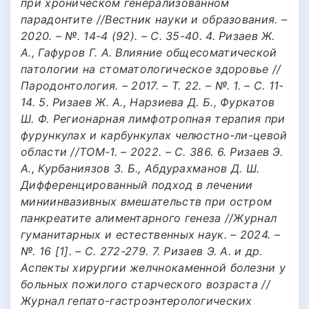
при хроническом генерализованном
парадонтите //Вестник науки и образования. –
2020. – №. 14-4 (92). – С. 35-40. 4. Ризаев Ж.
А., Гафуров Г. А. Влияние общесоматической
патологии на стоматологическое здоровье //
Пародонтология. – 2017. – Т. 22. – №. 1. – С. 11-
14. 5. Ризаев Ж. А., Нарзиева Д. Б., Фуркатов
Ш. Ф. Регионарная лимфотропная терапия при
фурункулах и карбункулах челюстно-ли-цевой
области //ТОМ-1. – 2022. – С. 386. 6. Ризаев Э.
А., Курбаниязов З. Б., Абдурахманов Д. Ш.
Дифференцированный подход в лечении
миниинвазивных вмешательств при остром
панкреатите алиментарного генеза //Журнал
гуманитарных и естественных наук. – 2024. –
№. 16 [1]. – С. 272-279. 7. Ризаев Э. А. и др.
Аспекты хирургии желчнокаменной болезни у
больных пожилого старческого возраста //
Журнал гепато-гастроэнтерологических