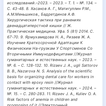
исследований.–2023. – 2023. – Т. 1. – №. 134. –
С. 43-48. 8. Хасанов А. Г., Матигуллин Р.М.,
А.М.Меньшиков., Бадретдинов А.Ф.
Хирургическая тактика при ранениях
двенадцатиперстной кишки // Ж.
Практическая медицина. Уфа. 5 (81) 2014. С.
67-70. 9. Ярмухамедова Н. А., Ризаев Ж. А.
Изучение Краткосрочной Адаптации К
Физическим На-грузкам У Спортсменов Со
Вторичными Иммунодефицитами //Журнал
гуманитарных и естественных наук. – 2023. –
№. 6. – С. 128-132. 10. Rizaev J. A., ugli Sattorov
B. B., Nazarova N. S. Analysis of the scientific
basis for organizing dental care for workers in
contact with epoxy resin //Журнал
гуманитарных и естественных наук. – 2024. –
№. 15. – С. 280-283. 11. Rizaev J. A., Kuliev O. A.
Risk factors of anemia in children and
prognosing of it //Электронный