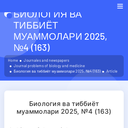
БИОЛОГИЯ ВА
Me
ТИББИЁТ
МУАММОЛАРИ 2025,
№4 (163)
Home
Journales and newspapers
Journal problems of biology and medicine
Биология ва тиббиёт муаммолари 2025, №4 (163)
Article
Биология ва тиббиёт
муаммолари 2025, №4 (163)