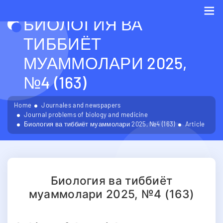
БИОЛОГИЯ ВА
Me
ТИББИЁТ
МУАММОЛАРИ 2025,
№4 (163)
Home
Journales and newspapers
Journal problems of biology and medicine
Биология ва тиббиёт муаммолари 2025, №4 (163)
Article
Биология ва тиббиёт
муаммолари 2025, №4 (163)