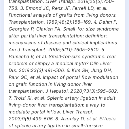
transplantation. Liver Transpl. 2019;25(5):750–
758. 3. Emond JC, Renz JF, Ferrell LD, et al.
Functional analysis of grafts from living donors.
Transplantation. 1989;48(2):158–169. 4. Dahm F,
Georgiev P, Clavien PA. Small-for-size syndrome
after partial liver transplantation: definition,
mechanisms of disease and clinical implications.
Am J Transplant. 2005;5(11):2605–2610. 5.
Pamecha V, et al. Small-for-size syndrome: real
problem or simply a medical myth? Clin Liver
Dis. 2019;23(3):491–506. 6. Kim SH, Jung DH,
Park GC, et al. Impact of portal flow modulation
on graft function in living donor liver
transplantation. J Hepatol. 2020;73(3):595–602.
7. Troisi RI, et al. Splenic artery ligation in adult
living-donor liver transplantation: a way to
modulate portal inflow. Liver Transpl.
2003;9(5):499–506. 8. Azoulay D, et al. Effects
of splenic artery ligation in small-for-size