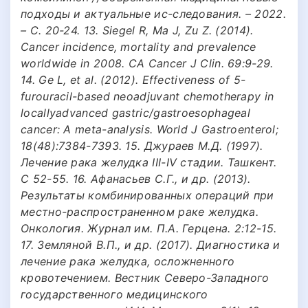
подходы и актуальные ис-следования. – 2022.
– С. 20-24. 13. Siegel R, Ma J, Zu Z. (2014).
Cancer incidence, mortality and prevalence
worldwide in 2008. CA Cancer J Clin. 69:9-29.
14. Ge L, et al. (2012). Effectiveness of 5-
furouracil-based neoadjuvant chemotherapy in
locallyadvanced gastric/gastroesophageal
cancer: A meta-analysis. World J Gastroenterol;
18(48):7384-7393. 15. Джураев М.Д. (1997).
Лечение рака желудка III-IV стадии. Ташкент.
С 52-55. 16. Афанасьев С.Г., и др. (2013).
Результаты комбинированных операций при
местно-распространенном раке желудка.
Онкология. Журнал им. П.А. Герцена. 2:12-15.
17. Земляной В.П., и др. (2017). Диагностика и
лечение рака желудка, осложненного
кровотечением. Вестник Северо-Западного
государственного медицинского