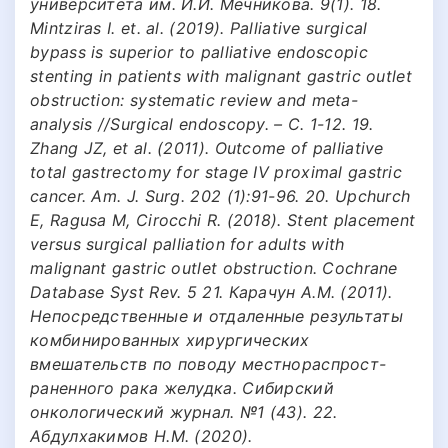
университета им. И.И. Мечникова. 9(1). 18.
Mintziras I. et. al. (2019). Palliative surgical
bypass is superior to palliative endoscopic
stenting in patients with malignant gastric outlet
obstruction: systematic review and meta-
analysis //Surgical endoscopy. – С. 1-12. 19.
Zhang JZ, et al. (2011). Outcome of palliative
total gastrectomy for stage IV proximal gastric
cancer. Am. J. Surg. 202 (1):91-96. 20. Upchurch
E, Ragusa M, Cirocchi R. (2018). Stent placement
versus surgical palliation for adults with
malignant gastric outlet obstruction. Cochrane
Database Syst Rev. 5 21. Карачун А.М. (2011).
Непосредственные и отдаленные результаты
комбинированных хирургических
вмешательств по поводу местнораспрост-
раненного рака желудка. Сибирский
онкологический журнал. №1 (43). 22.
Абдулхакимов Н.М. (2020).