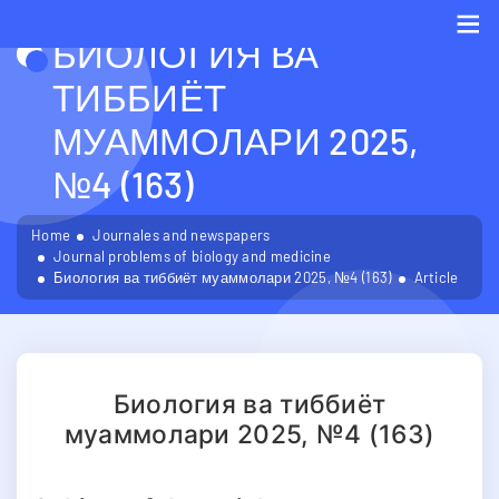
БИОЛОГИЯ ВА
Me
ТИББИЁТ
МУАММОЛАРИ 2025,
№4 (163)
Home
Journales and newspapers
Journal problems of biology and medicine
Биология ва тиббиёт муаммолари 2025, №4 (163)
Article
Биология ва тиббиёт
муаммолари 2025, №4 (163)