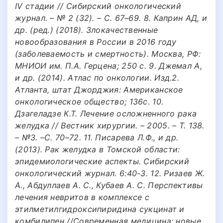
IV стадии // Сибирский онкологический
журнал. – № 2 (32). – С. 67–69. 8. Каприн АД, и
др. (ред.) (2018). Злокачественные
новообразования в России в 2016 году
(заболеваемость и смертность). Москва, РФ:
МНИОИ им. П.А. Герцена; 250 с. 9. Джемал А,
и др. (2014). Атлас по онкологии. Изд.2.
Атланта, штат Джорджия: Американское
онкологическое общество; 136с. 10.
Дзагеладзе К.Т. Лечение осложненного рака
желудка // Вестник хирургии. – 2005. – Т. 138.
– №3. –С. 70–72. 11. Писарева Л.Ф., и др.
(2013). Рак желудка в Томской области:
эпидемиологические аспекты. Сибирский
онкологический журнал. 6:40-3. 12. Ризаев Ж.
А., Абдуллаев А. С., Кубаев А. С. Перспективы
лечения невритов в комплексе с
этилметилгидроксипиридина сукцинат и
комбилипен //Современная медицина: новые