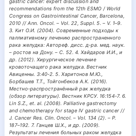
gastric cancer: expert discussion and
recommendations from the 12th ESMO / World
Congress on Gastrointestinal Cancer, Barcelona,
2010 // Ann. Oncol. – Vol. 22, Suppl. 5. – V. 1–9.
3. Кит О.И. (2004). Современные подходы к
паллиативному лечению распространенного
рака желудка: Автореф. дисс. д-ра. мед. наук.
– ростов на Дону. – С. 52. 4. Хайдаров И.И., и
др. (2012). Хирургическое лечение
кровоточащего рака желудка. Вестник
Авиценны. 3:40-2. 5. Харитонов М.Ю.,
Борбашев Т.Т., Тойгонбеков А.К. (2016).
Местно-распространённый рак желудка
(обзор литературы). Вестник КРСУ. 16:154-7. 6.
Lin S.Z., et. al. (2008). Palliative gastrectomy
and chemotherapy for stage IV gastric cancer //
J. Cancer Res. Clin. Oncol. – Vol. 134 (2). – P.
187–192. 7. Ганцев Ш.Х., и др. (2009).
Результаты лечения больных раком желудка