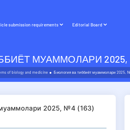
ticle submission requirements
Editorial Board
БИЁТ МУАММОЛАРИ 2025, №
ems of biology and medicine
Биология ва тиббиёт муаммолари 2025, №
 муаммолари 2025, №4 (163)