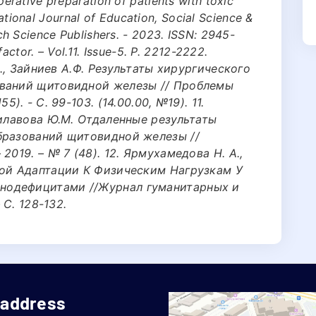
rative preparation of patients with toxic
national Journal of Education, Social Science &
h Science Publishers. - 2023. ISSN: 2945-
actor. – Vol.11. Issue-5. Р. 2212-2222.
Б., Зайниев А.Ф. Результаты хирургического
еваний щитовидной железы // Проблемы
). - С. 99-103. (14.00.00, №19). 11.
Тилавова Ю.М. Отдаленные результаты
бразований щитовидной железы //
2019. – № 7 (48). 12. Ярмухамедова Н. А.,
ной Адаптации К Физическим Нагрузкам У
нодефицитами //Журнал гуманитарных и
 С. 128-132.
 address