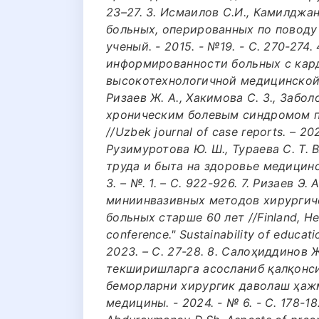
23–27. 3. Исмаилов С.И., Камилджа
больных, оперированных по поводу
ученый. - 2015. - №19. - С. 270-274.
информированности больных с кар
высокотехнологичной медицинской
Ризаев Ж. А., Хакимова С. З., Забо
хроническим болевым синдромом п
//Uzbek journal of case reports. – 2022
Рузимуротова Ю. Ш., Тураева С. Т.
труда и быта на здоровье медицински
3. – №. 1. – С. 922-926. 7. Ризаев Э
миниинвазивных методов хирургиче
больных старше 60 лет //Finland, Helsi
conference." Sustainability of educat
2023. – С. 27-28. 8. Салоҳиддинов 
текширишларга асосланиб қалқонси
беморларни хирургик даволаш ҳажм
медицины. - 2024. - № 6. - С. 178-182.