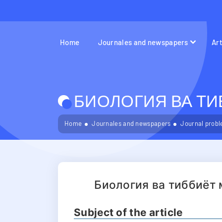
Home
Journales and newspapers
Ar
БИОЛОГИЯ ВА ТИБ
Home
Journales and newspapers
Journal probl
Биология ва тиббиёт
Subject of the article