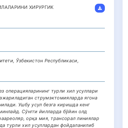
ИЛАЛАРИНИ ХИРУРГИК
итети, Ўзбекистон Республикаси,
ез операцияларининг турли хил усуллари
 бажариладиган струмэктомияларда ягона
илади. Ушбу усул безга киришда кенг
инлайд. Сўнгги йилларда бўйин олд
араареоляр, орқа мия, трансорал линиялар
да турли хил усуллардан фойдаланилиб