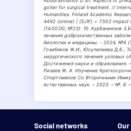
Abduraxmanov D.Sh. Aspects of preope
goiter for surgical treatment. // Inter
Humanities. Finland Academic Researc
4492 (online) | (SJIF) = 7.502 Impact f
(14.00.00; №23). 10. Курбаниязов З.
лечения доброкачественных забол
биологии и медицины. - 2024, №4 (155
Гозибеков Ж.И., Юсупалиева Д.Б., 
хирургического лечения узловых о
Достижения науки и образования. – 
Ризаев Ж. А. Изучение Краткосроч
Спортсменов Со Вторичными Имму
естественных наук. – 2023. – №. 6. –
Social networks
Our