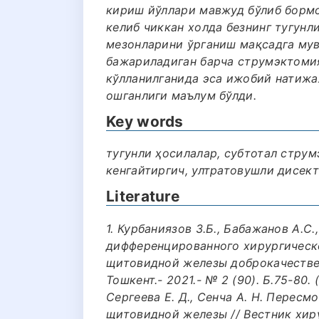
кириш йўллари мавжуд бўлиб борм
келиб чиккан холда безнинг тугунл
мезонларини ўрганиш мақсадга мув
бажариладиган барча струмэктоми
кўлланилганида эса ижобий натижа
ошганлиги маълум бўлди.
Key words
тугунли ҳосилалар, субтотал стру
кенгайтиргич, ултратовушли дисект
Literature
1. Курбаниязов З.Б., Бабажанов А.С.
дифференцированного хирургическ
щитовидной железы доброкачественн
Тошкент.- 2021.- № 2 (90). Б.75-80. 
Сергеева Е. Д., Сенча А. Н. Пересм
щитовидной железы // Вестник хирург