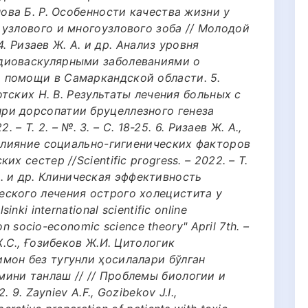
нова Б. Р. Особенности качества жизни у
 узлового и многоузлового зоба // Молодой
 4. Ризаев Ж. А. и др. Анализ уровня
диоваскулярными заболеваниями о
 помощи в Самаркандской области. 5.
лотских Н. В. Результаты лечения больных с
ри дорсопатии бруцеллезного генеза
. – Т. 2. – №. 3. – С. 18-25. 6. Ризаев Ж. А.,
 Влияние социально-гигиенических факторов
х сестер //Scientific progress. – 2022. – Т.
. А. и др. Клиническая эффективность
ского лечения острого холецистита у
nki international scientific online
ion socio-economic science theory" April 7th. –
Ж.С., Ғозибеков Ж.И. Цитологик
мон без тугунли ҳосилалари бўлган
ини танлаш // // Проблемы биологии и
 9. Zayniev A.F., Gozibekov J.I.,