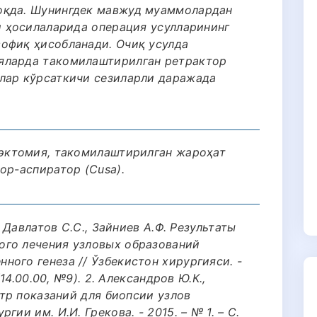
оқда. Шунингдек мавжуд муаммолардан
и ҳосилаларида операция усулларининг
офиқ ҳисобланади. Очиқ усулда
яларда такомилаштирилган ретрактор
лар кўрсаткичи сезиларли даражада
мэктомия, такомилаштирилган жароҳат
ор-аспиратор (Cusa).
, Давлатов С.С., Зайниев А.Ф. Результаты
ого лечения узловых образований
ого генеза // Ўзбекистон хирургияси. -
(14.00.00, №9). 2. Александров Ю.К.,
отр показаний для биопсии узлов
ии им. И.И. Грекова. - 2015. – № 1. – С.