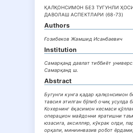
ҚАЛҚОНСИМОН БЕЗ ТУГУНЛИ ҲОС
ДАВОЛАШ АСПЕКТЛАРИ (68-73)
Authors
Ғозибеков Жамшид Исанбаевич
Institution
Самарқанд давлат тиббиëт универс
Самарқанд ш.
Abstract
Бугунги кунга қадар қалқонсимон б
тавсия этилган бўлиб очиқ усулда
Кохернинг ёқасимон кесмаси қўллан
операцион майдонни яратишни таъм
юзасига, аксилляр, кўкрак олди, п
орқали, миниинвазив робот ёрдами