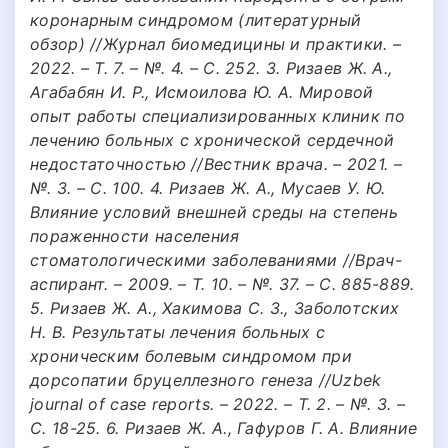
коронарным синдромом (литературный
обзор) //Журнал биомедицины и практики. –
2022. – Т. 7. – №. 4. – С. 252. 3. Ризаев Ж. А.,
Агабабян И. Р., Исмоилова Ю. А. Мировой
опыт работы специализированных клиник по
лечению больных с хронической сердечной
недостаточностью //Вестник врача. – 2021. –
№. 3. – С. 100. 4. Ризаев Ж. А., Мусаев У. Ю.
Влияние условий внешней среды на степень
пораженности населения
стоматологическими заболеваниями //Врач-
аспирант. – 2009. – Т. 10. – №. 37. – С. 885-889.
5. Ризаев Ж. А., Хакимова С. З., Заболотских
Н. В. Результаты лечения больных с
хроническим болевым синдромом при
дорсопатии бруцеллезного генеза //Uzbek
journal of case reports. – 2022. – Т. 2. – №. 3. –
С. 18-25. 6. Ризаев Ж. А., Гафуров Г. А. Влияние