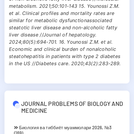
metabolism. 2021;50:101-143 15. Younossi Z.M.
et al. Clinical profiles and mortality rates are
similar for metabolic dysfunctionassociated
steatotic liver disease and non-alcoholic fatty
liver disease //Journal of hepatology.
2024;80(5):694-701. 16. Younossi Z.M. et al.
Economic and clinical burden of nonalcoholic
steatohepatitis in patients with type 2 diabetes
in the US //Diabetes care. 2020;43(2):283-289.
JOURNAL PROBLEMS OF BIOLOGY AND
MEDICINE
Биология ва тиббиёт муаммолари 2026, №3
(169)