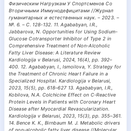
Физическим Нагрузкам У Спортсменов Со
Вторичными Иммунодефицитами //Журнал
гуманитарных и естественных наук. – 2023. –
№. 6. – С. 128-132. 11. Agababyan, I.R.,
Jabbarova, N. Opportunities for Using Sodium-
Glucose Cotransporter Inhibitor of Type 2 in
Comprehensive Treatment of Non-Alcoholic
Fatty Liver Disease: A Literature Review
Kardiologija v Belarusi, 2024, 16(4), pp. 392–
400. 12. Agababyan, I., Ismoilova, Y. Strategy for
the Treatment of Chronic Heart Failure in a
Specialized Hospital. Kardiologija v Belarusi,
2023, 15(5), pp. 618–627 13. Agababyan, I.R.,
Kobilova, N.A. Colchicine Effect on C-Reactive
Protein Levels in Patients with Coronary Heart
Disease after Myocardial Revascularization.
Kardiologija v Belarusi, 2023, 15(3), pp. 355–361.
14. Benсe K. K., Birnbaum M. J. Metaboliс drivers
of non-alсoholiс fatty liver disease //Moleсular