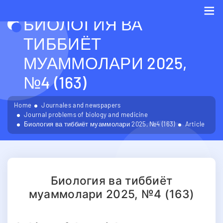
БИОЛОГИЯ ВА
Me
ТИББИЁТ
МУАММОЛАРИ 2025,
№4 (163)
Home
Journales and newspapers
Journal problems of biology and medicine
Биология ва тиббиёт муаммолари 2025, №4 (163)
Article
Биология ва тиббиёт
муаммолари 2025, №4 (163)