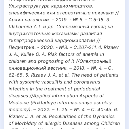
Ультраструктура кардиомиоцитов,
специфические или стереотипные признаки //
Архив патологии. - 2019. - № 6. - С.5-15. 3.
Шабанова А.Т. и др. Современный взгляд на
внутриклеточные механизмы развития
гипертрофической кардиомиопатии //
Педиатрия. - 2020. - №3. - С.207-211. 4. Rizaev
J. A., Kuliev O. A. Risk factors of anemia in
children and prognosing of it //Электронный
инновационный вестник. – 2018. – №. 4. – С.
62-65. 5. Rizaev J. A. et al. The need of patients
with systemic vasculitis and coronavirus
infection in the treatment of periodontal
diseases //Applied Information Aspects of
Medicine (Prikladnye informacionnye aspekty
mediciny). – 2022. – Т. 25. – №. 4. – С. 40-45. 6.
Rizaev J. A. et al. Peculiarities of the Dynamics
of Morbidity of allergic Diseases among Children