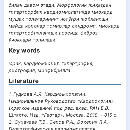
билан давом этади. Морфологик жиҳатдан
гипертрорфик кардиомиопатияда миокард
мушак толаларининг нотўғри жойланиши,
майда коронар томирлар синдроми, миокард
гипертрофияланиши асосида фиброз
ўчоқлари топилади.
Key words
юрак, кардиомиоцит, гипертрофия,
дистрофия, миофибрилла.
Literature
1. Гудкова А.Я. Кардиомиопатии.
Национальное Руководство «Кардиология»
(краткое издание) под ред. акад. РАН Е.В.
Шляхто. Изд. «Геотар», Москва, 2018. - 815 с.
2. Сухачева Т.В., Серов Р.А., Бокерия Л.А.
Гипертрофическая кардиомиопатия.