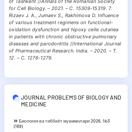
of Tashkent //Annals of the Romanian Society
for Cell Biology. – 2021. – С. 15309-15319. 7.
Rizaev J. A., Jumaev S., Rakhimova D. Influence
of various treatment regimens on functional-
oxidation dysfunction and hipoxy celle cutanea
in patients with chronic obstructive pulmonary
diseases and parodontitis //International Journal
of Pharmaceutical Research. India. – 2020. – Т.
12. – С. 1276-1279.
JOURNAL PROBLEMS OF BIOLOGY AND
MEDICINE
Биология ва тиббиёт муаммолари 2026, №3
(169)