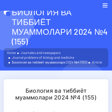
БИОЛОГИЯ ВА
Me
ТИББИЁТ
МУАММОЛАРИ 2024 №4
(155)
Home
Journales and newspapers
Journal problems of biology and medicine
Биология ва тиббиёт муаммолари 2024 №4 (155)
Article
Биология ва тиббиёт
муаммолари 2024 №4 (155)