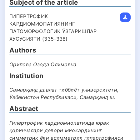
Subject of the article
ГИПЕРТРОФИК
КАРДИОМИОПАТИЯНИНГ
ПАТОМОРФОЛОГИК ЎЗГАРИШЛАР
ХУСУСИЯТИ (335-338)
Authors
Орипова Озода Олимовна
Institution
Самарқанд давлат тиббиёт университети,
Ўзбекистон Республикаси, Самарқанд ш.
Abstract
Гипертрофик кардиомиопатияда юрак
қоринчалари девори миокардининг
симметрик ёки асимметрик гипертрофияси