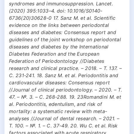
syndromes and immunosuppression. Lancet.
(2020) 395:1033–4. doi: 10.1016/S0140-
6736(20)30628-0 17. Sanz M. et al. Scientific
evidence on the links between periodontal
diseases and diabetes: Consensus report and
guidelines of the joint workshop on periodontal
diseases and diabetes by the International
Diabetes Federation and the European
Federation of Periodontology //Diabetes
research and clinical practice. – 2018. – Т. 137. –
С. 231-241. 18. Sanz M. et al. Periodontitis and
cardiovascular diseases: Consensus report
//Journal of clinical periodontology. – 2020. – Т.
47. – №. 3. – С. 268-288. 19. 23Romandini M. et
al. Periodontitis, edentulism, and risk of
mortality: a systematic review with meta-
analyses //Journal of dental research. – 2021. –
Т. 100. – №. 1. – С. 37-49. 20. Wu C. et al. Risk
factors associated with acute respiratory