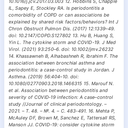
10.1016/j.jcv.2017.03.003 12. Hobbins S, Chapple
IL, Sapey E, Stockley RA. Is periodontitis a
comorbidity of COPD or can associations be
explained by shared risk factors/behaviors? Int J
Chron Obstruct Pulmon Dis. (2017) 12:1339–49.
doi: 10.2147/COPD.S127802 13. Hu B, Huang S,
Yin L. The cytokine storm and COVID-19. J Med
Virol. (2021) 93:250–6. doi: 10.1002/jmv.26232
14. Khassawneh B, Alhabashneh R, Ibrahim F. The
association between bronchial asthma and
periodontitis: a case-control study in Jordan. J
Asthma. (2019) 56:404–10. doi:
10.1080/02770903.2018.1466315 15. Marouf N.
et al. Association between periodontitis and
severity of COVID‐19 infection: A case–control
study //Journal of clinical periodontology. –
2021. – Т. 48. – №. 4. – С. 483-491. 16. Mehta P,
McAuley DF, Brown M, Sanchez E, Tattersall RS,
Manson JJ. COVID-19: consider cytokine storm