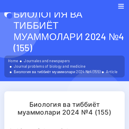
БИОЛОГИЯ ВА
Me
ТИББИЁТ
МУАММОЛАРИ 2024 №4
(155)
Home
Journales and newspapers
Journal problems of biology and medicine
Биология ва тиббиёт муаммолари 2024 №4 (155)
Article
Биология ва тиббиёт
муаммолари 2024 №4 (155)