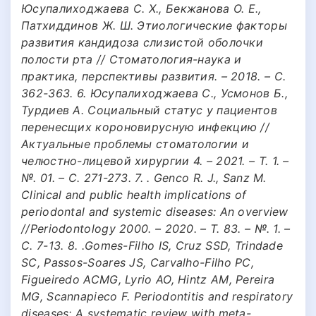
Юсупалиходжаева С. Х., Бекжанова О. Е.,
Патхиддинов Ж. Ш. Этиологические факторы
развития кандидоза слизистой оболочки
полости рта // Стоматология-наука и
практика, перспективы развития. – 2018. – С.
362-363. 6. Юсупалиходжаева С., Усмонов Б.,
Турдиев А. Социальный статус у пациентов
перенесщих короновирусную инфекцию //
Актуальные проблемы стоматологии и
челюстно-лицевой хирургии 4. – 2021. – Т. 1. –
№. 01. – С. 271-273. 7. . Genco R. J., Sanz M.
Clinical and public health implications of
periodontal and systemic diseases: An overview
//Periodontology 2000. – 2020. – Т. 83. – №. 1. –
С. 7-13. 8. .Gomes-Filho IS, Cruz SSD, Trindade
SC, Passos-Soares JS, Carvalho-Filho PC,
Figueiredo ACMG, Lyrio AO, Hintz AM, Pereira
MG, Scannapieco F. Periodontitis and respiratory
diseases: A systematic review with meta-