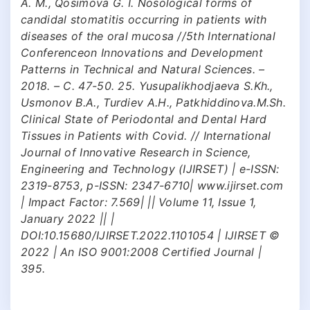
A. M., Qosimova G. I. Nosological forms of
candidal stomatitis occurring in patients with
diseases of the oral mucosa //5th International
Conferenceon Innovations and Development
Patterns in Technical and Natural Sciences. –
2018. – С. 47-50. 25. Yusupalikhodjaeva S.Kh.,
Usmonov B.A., Turdiev A.H., Patkhiddinova.M.Sh.
Clinical State of Periodontal and Dental Hard
Tissues in Patients with Covid. // International
Journal of Innovative Research in Science,
Engineering and Technology (IJIRSET) | e-ISSN:
2319-8753, p-ISSN: 2347-6710| www.ijirset.com
| Impact Factor: 7.569| || Volume 11, Issue 1,
January 2022 || |
DOI:10.15680/IJIRSET.2022.1101054 | IJIRSET ©
2022 | An ISO 9001:2008 Certified Journal |
395.