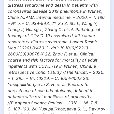
distress syndrome and death in patients with
coronavirus disease 2019 pneumonia in Wuhan,
China //JAMA internal medicine. – 2020. – Т. 180.
– №. 7. – С. 934-943. 21. Xu Z, Shi L, Wang Y,
Zhang J, Huang L, Zhang C, et al. Pathological
findings of COVID-19 associated with acute
respiratory distress syndrome. Lancet Respir
Med.(2020) 8:420–2. doi: 10.1016/S2213-
2600(20)30076-X 22. Zhou F. et al. Clinical
course and risk factors for mortality of adult
inpatients with COVID-19 in Wuhan, China: a
retrospective cohort study //The lancet. – 2020.
– Т. 395. – №. 10229. – С. 1054-1062 23.
Yusupalikhodjaeva S. H. et al. Factors for
persistence of candida albicans, defined in
patients with oral moniliasis of oral cavity
//European Science Review. – 2018. – №. 7-8. –
С. 187-190. 24. Yusupalikhodjaeva S. K., Davurov