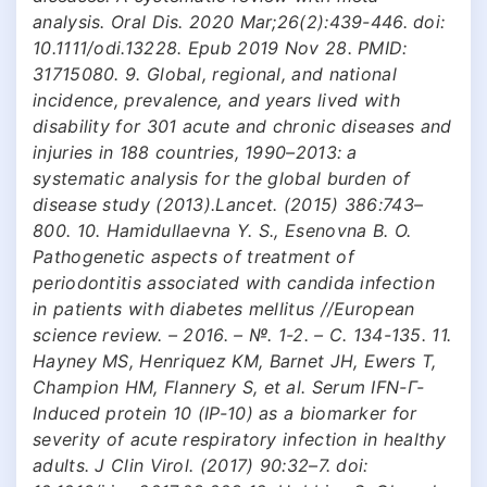
analysis. Oral Dis. 2020 Mar;26(2):439-446. doi:
10.1111/odi.13228. Epub 2019 Nov 28. PMID:
31715080. 9. Global, regional, and national
incidence, prevalence, and years lived with
disability for 301 acute and chronic diseases and
injuries in 188 countries, 1990–2013: a
systematic analysis for the global burden of
disease study (2013).Lancet. (2015) 386:743–
800. 10. Hamidullaevna Y. S., Esenovna B. O.
Pathogenetic aspects of treatment of
periodontitis associated with candida infection
in patients with diabetes mellitus //European
science review. – 2016. – №. 1-2. – С. 134-135. 11.
Hayney MS, Henriquez KM, Barnet JH, Ewers T,
Champion HM, Flannery S, et al. Serum IFN-Γ-
Induced protein 10 (IP-10) as a biomarker for
severity of acute respiratory infection in healthy
adults. J Clin Virol. (2017) 90:32–7. doi: