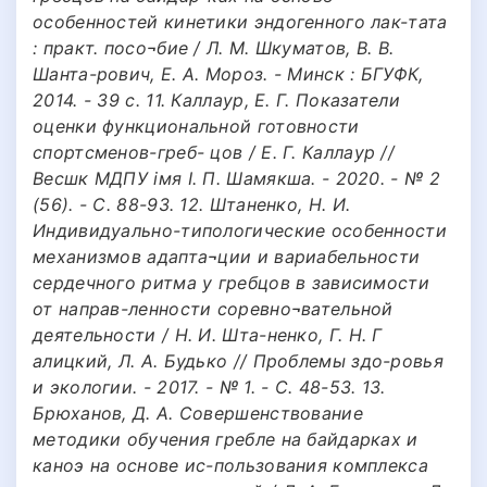
особенностей кинетики эндогенного лак-тата
: практ. посо¬бие / Л. М. Шкуматов, В. В.
Шанта-рович, Е. А. Мороз. - Минск : БГУФК,
2014. - 39 с. 11. Каллаур, Е. Г. Показатели
оценки функциональной готовности
спортсменов-греб- цов / Е. Г. Каллаур //
Весшк МДПУ iмя I. П. Шамякша. - 2020. - № 2
(56). - С. 88-93. 12. Штаненко, Н. И.
Индивидуально-типологические особенности
механизмов адапта¬ции и вариабельности
сердечного ритма у гребцов в зависимости
от направ-ленности соревно¬вательной
деятельности / Н. И. Шта-ненко, Г. Н. Г
алицкий, Л. А. Будько // Проблемы здо-ровья
и экологии. - 2017. - № 1. - С. 48-53. 13.
Брюханов, Д. А. Совершенствование
методики обучения гребле на байдарках и
каноэ на основе ис-пользования комплекса