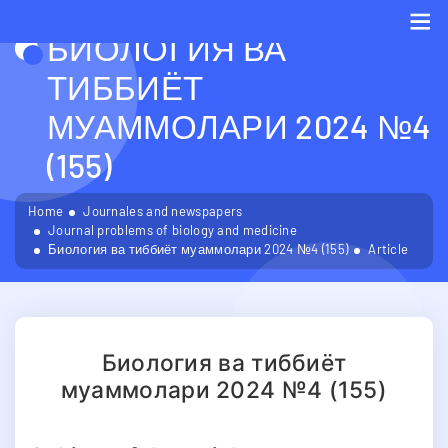
БИОЛОГИЯ ВА
Me
ТИББИЁТ
МУАММОЛАРИ 2024 №4
(155)
Home
Journales and newspapers
Journal problems of biology and medicine
Биология ва тиббиёт муаммолари 2024 №4 (155)
Article
Биология ва тиббиёт
муаммолари 2024 №4 (155)