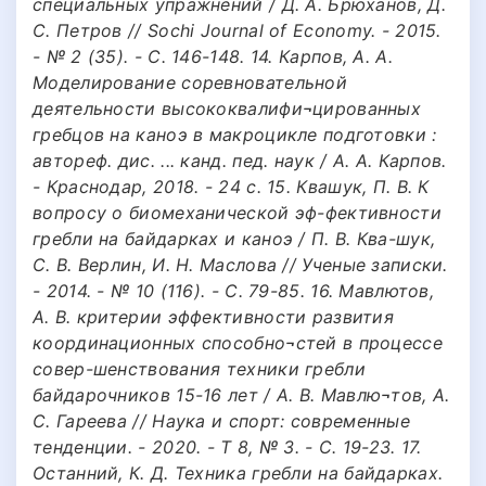
специальных упражнений / Д. А. Брюханов, Д.
С. Петров // Sochi Journal of Economy. - 2015.
- № 2 (35). - С. 146-148. 14. Карпов, А. А.
Моделирование соревновательной
деятельности высококвалифи¬цированных
гребцов на каноэ в макроцикле подготовки :
автореф. дис. ... канд. пед. наук / А. А. Карпов.
- Краснодар, 2018. - 24 с. 15. Квашук, П. В. К
вопросу о биомеханической эф-фективности
гребли на байдарках и каноэ / П. В. Ква-шук,
С. В. Верлин, И. Н. Маслова // Ученые записки.
- 2014. - № 10 (116). - С. 79-85. 16. Мавлютов,
А. В. критерии эффективности развития
координационных способно¬стей в процессе
совер-шенствования техники гребли
байдарочников 15-16 лет / А. В. Мавлю¬тов, А.
С. Гареева // Наука и спорт: современные
тенденции. - 2020. - Т 8, № 3. - С. 19-23. 17.
Останний, К. Д. Техника гребли на байдарках.