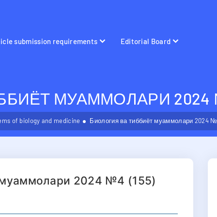
ticle submission requirements
Editorial Board
БИЁТ МУАММОЛАРИ 2024 №
ems of biology and medicine
Биология ва тиббиёт муаммолари 2024 №4
 муаммолари 2024 №4 (155)