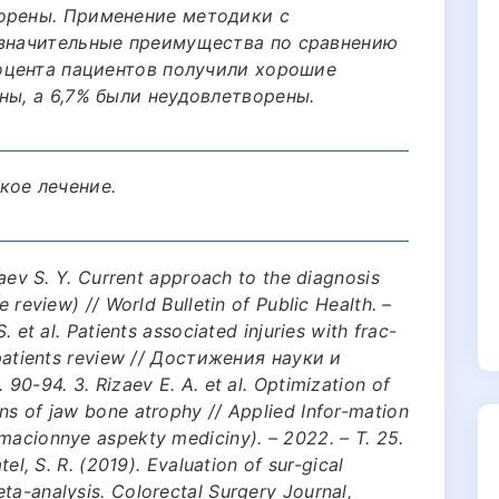
орены. Применение методики с
 значительные преимущества по сравнению
роцента пациентов получили хорошие
ны, а 6,7% были неудовлетворены.
кое лечение.
llaev S. Y. Current approach to the diagnosis
e review) // World Bulletin of Public Health. –
. et al. Patients associated injuries with frac-
8 patients review // Достижения науки и
 90-94. 3. Rizaev E. A. et al. Optimization of
ns of jaw bone atrophy // Applied Infor-mation
macionnye aspekty mediciny). – 2022. – Т. 25.
tel, S. R. (2019). Evaluation of sur-gical
ta-analysis. Colorectal Surgery Journal,