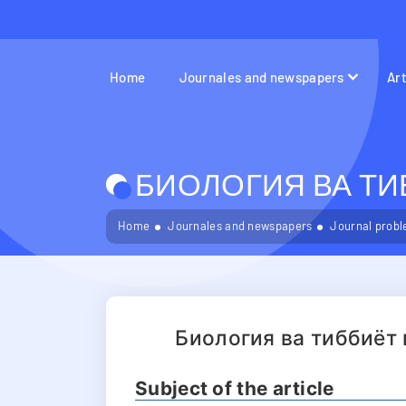
Home
Journales and newspapers
Ar
БИОЛОГИЯ ВА ТИБ
Home
Journales and newspapers
Journal probl
Биология ва тиббиёт
Subject of the article