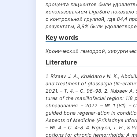
процента пациентов были удовлетв
использованием LigaSure показало
с контрольной группой, где 84,4 п
результаты, 8,9% были удовлетворе
Key words
Хронический геморрой, хирургичес
Literature
1. Rizaev J. A., Khaidarov N. K., Abdu
and treatment of glossalgia (lit-eratur
2021. – Т. 4. – С. 96-98. 2. Kubaev A. S
tures of the maxillofacial region: 11
образования. – 2022. – №. 1 (81). – С.
guided bone regener-ation in conditio
Aspects of Medicine (Prikladnye infor
– №. 4. – С. 4-8. 4. Nguyen, T. H., & Pa
options for chronic hemorrhoids: A me