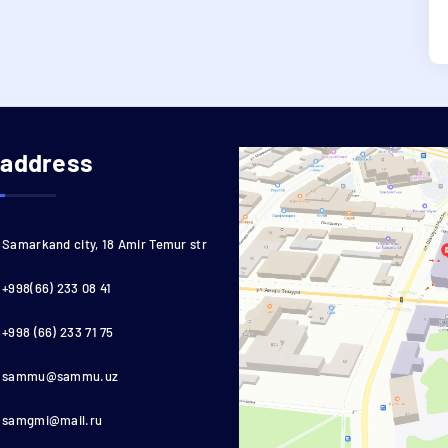
 address
Samarkand city, 18 Amir Temur str
+998(66) 233 08 41
+998 (66) 233 71 75
sammu@sammu.uz
samgmi@mail.ru