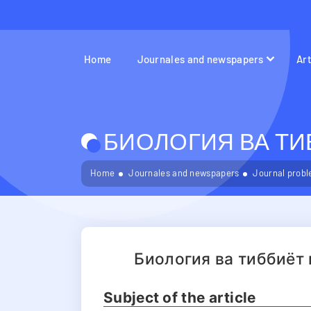
Home
Journales and newspapers
Ar
БИОЛОГИЯ ВА ТИБ
Home
Journales and newspapers
Journal probl
Биология ва тиббиёт
Subject of the article