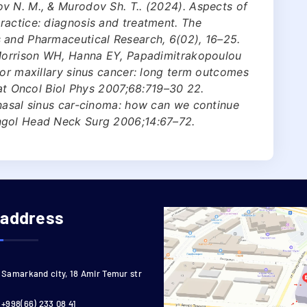
v N. M., & Murodov Sh. T.. (2024). Aspects of
ractice: diagnosis and treatment. The
 and Pharmaceutical Research, 6(02), 16–25.
 Morrison WH, Hanna EY, Papadimitrakopoulou
for maxillary sinus cancer: long term outcomes
iat Oncol Biol Phys 2007;68:719–30 22.
anasal sinus car-cinoma: how can we continue
ngol Head Neck Surg 2006;14:67–72.
 address
Samarkand city, 18 Amir Temur str
+998(66) 233 08 41