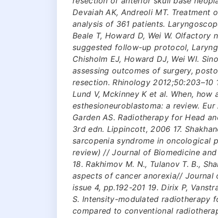
resection of anterior skull base neo
Devaiah AK, Andreoli MT. Treatment o
analysis of 361 patients. Laryngoscop
Beale T, Howard D, Wei W. Olfactory 
suggested follow-up protocol, Laryn
Chisholm EJ, Howard DJ, Wei WI. Sino
assessing outcomes of surgery, post
resection. Rhinology 2012;50:203–10 1
Lund V, Mckinney K et al. When, how a
esthesioneuroblastoma: a review. Eur
Garden AS. Radiotherapy for Head an
3rd edn. Lippincott, 2006 17. Shakha
sarcopenia syndrome in oncological pr
review) // Journal of Biomedicine and 
18. Rakhimov M. N., Tulanov T. B., Sh
aspects of cancer anorexia// Journal 
issue 4, pp.192-201 19. Dirix P, Vanst
S. Intensity-modulated radiotherapy 
compared to conventional radiotherap