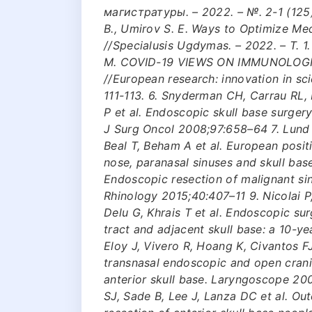
магистратуры. – 2022. – №. 2-1 (125). 
B., Umirov S. E. Ways to Optimize Med
//Specialusis Ugdymas. – 2022. – Т. 1. 
M. COVID-19 VIEWS ON IMMUNOLOG
//European research: innovation in sc
111-113. 6. Snyderman CH, Carrau RL,
P et al. Endoscopic skull base surgery
J Surg Oncol 2008;97:658–64 7. Lund 
Beal T, Beham A et al. European pos
nose, paranasal sinuses and skull bas
Endoscopic resection of malignant si
Rhinology 2015;40:407–11 9. Nicolai P,
Delu G, Khrais T et al. Endoscopic su
tract and adjacent skull base: a 10-y
Eloy J, Vivero R, Hoang K, Civantos 
transnasal endoscopic and open cranio
anterior skull base. Laryngoscope 20
SJ, Sade B, Lee J, Lanza DC et al. O