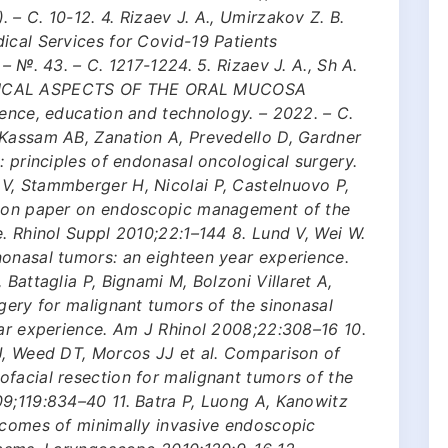
– С. 10-12. 4. Rizaev J. A., Umirzakov Z. B.
ical Services for Covid-19 Patients
– №. 43. – С. 1217-1224. 5. Rizaev J. A., Sh A.
ICAL ASPECTS OF THE ORAL MUCOSA
ience, education and technology. – 2022. – С.
 Kassam AB, Zanation A, Prevedello D, Gardner
: principles of endonasal oncological surgery.
V, Stammberger H, Nicolai P, Castelnuovo P,
ition paper on endoscopic management of the
e. Rhinol Suppl 2010;22:1–144 8. Lund V, Wei W.
nonasal tumors: an eighteen year experience.
 Battaglia P, Bignami M, Bolzoni Villaret A,
rgery for malignant tumors of the sinonasal
ear experience. Am J Rhinol 2008;22:308–16 10.
FJ, Weed DT, Morcos JJ et al. Comparison of
facial resection for malignant tumors of the
09;119:834–40 11. Batra P, Luong A, Kanowitz
utcomes of minimally invasive endoscopic