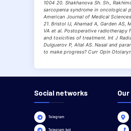
1004 20. Shakhanova Sh. Sh., Rakhimo
sarcopenia syndrome in oncological p
American Journal of Medical Sciences
21. Bristol IJ, Ahamad A, Garden AS,
VA et al. Postoperative radiotherapy 
and toxicities of treatment. Int J Rad
Dulguerov P, Allal AS. Nasal and par
to make progress? Curr Opin Otolary
Social networks
Our
Telegram
Telegram bot