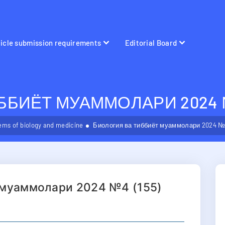
ticle submission requirements
Editorial Board
БИЁТ МУАММОЛАРИ 2024 №
ems of biology and medicine
Биология ва тиббиёт муаммолари 2024 №4
 муаммолари 2024 №4 (155)