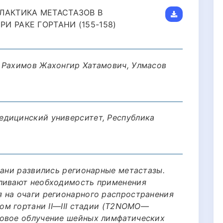
ЛАКТИКА МЕТАСТАЗОВ В
 РАКЕ ГОРТАНИ (155-158)
 Рахимов Жахонгир Хатамович, Улмасов
едицинский университет, Республика
тани развились регионарные метастазы.
вливают необходимость применения
 на очаги регионарного распространения
ком гортани II—III стадии (T2NOMO—
новое облучение шейных лимфатических