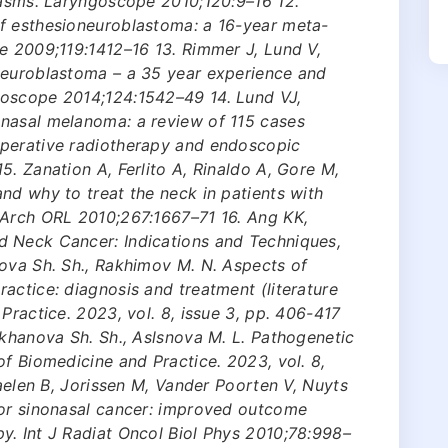
plasms. Laryngoscope 2010;120:9–16 12.
f esthesioneuroblastoma: a 16-year meta-
e 2009;119:1412–16 13. Rimmer J, Lund V,
neuroblastoma – a 35 year experience and
goscope 2014;124:1542–49 14. Lund VJ,
nasal melanoma: a review of 115 cases
operative radiotherapy and endoscopic
5. Zanation A, Ferlito A, Rinaldo A, Gore M,
nd why to treat the neck in patients with
 Arch ORL 2010;267:1667–71 16. Ang KK,
d Neck Cancer: Indications and Techniques,
nova Sh. Sh., Rakhimov M. N. Aspects of
actice: diagnosis and treatment (literature
Practice. 2023, vol. 8, issue 3, pp. 406-417
akhanova Sh. Sh., Aslsnova M. L. Pathogenetic
of Biomedicine and Practice. 2023, vol. 8,
raelen B, Jorissen M, Vander Poorten V, Nuyts
for sinonasal cancer: improved outcome
y. Int J Radiat Oncol Biol Phys 2010;78:998–