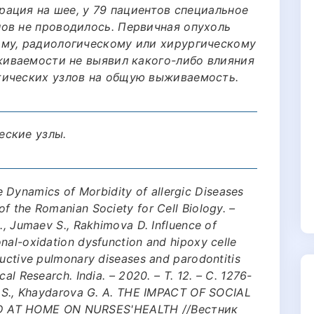
ерация на шее, у 79 пациентов специальное
ов не проводилось. Первичная опухоль
ому, радиологическому или хирургическому
ыживаемости не выявил какого-либо влияния
тических узлов на общую выживаемость.
еские узлы.
 the Dynamics of Morbidity of allergic Diseases
f the Romanian Society for Cell Biology. –
A., Jumaev S., Rakhimova D. Influence of
nal-oxidation dysfunction and hipoxy celle
ructive pulmonary diseases and parodontitis
al Research. India. – 2020. – Т. 12. – С. 1276-
Y. S., Khaydarova G. A. THE IMPACT OF SOCIAL
 AT HOME ON NURSES'HEALTH //Вестник