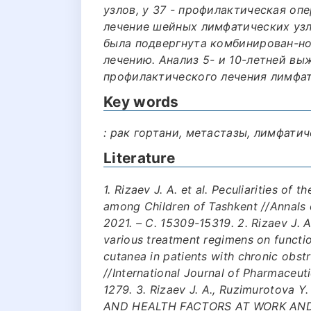
узлов, у 37 - профилактическая оп
лечение шейных лимфатических узл
была подвергнута комбинирован-н
лечению. Анализ 5- и 10-летней в
профилактического лечения лимфа
Key words
: рак гортани, метастазы, лимфатич
Literature
1. Rizaev J. A. et al. Peculiarities of
among Children of Tashkent //Annals o
2021. – С. 15309-15319. 2. Rizaev J. 
various treatment regimens on functio
cutanea in patients with chronic obst
//International Journal of Pharmaceutic
1279. 3. Rizaev J. A., Ruzimurotova 
AND HEALTH FACTORS AT WORK AND