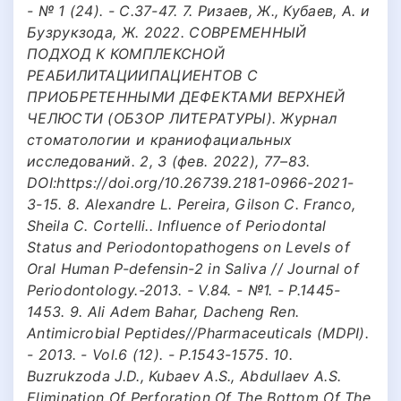
- № 1 (24). - С.37-47. 7. Ризаев, Ж., Кубаев, А. и
Бузрукзода, Ж. 2022. СОВРЕМЕННЫЙ
ПОДХОД К КОМПЛЕКСНОЙ
РЕАБИЛИТАЦИИПАЦИЕНТОВ С
ПРИОБРЕТЕННЫМИ ДЕФЕКТАМИ ВЕРХНЕЙ
ЧЕЛЮСТИ (ОБЗОР ЛИТЕРАТУРЫ). Журнал
стоматологии и краниофациальных
исследований. 2, 3 (фев. 2022), 77–83.
DOI:https://doi.org/10.26739.2181-0966-2021-
3-15. 8. Alexandre L. Pereira, Gilson C. Franco,
Sheila C. Cortelli.. Influence of Periodontal
Status and Periodontopathogens on Levels of
Oral Human P-defensin-2 in Saliva // Journal of
Periodontology.-2013. - V.84. - №1. - P.1445-
1453. 9. Ali Adem Bahar, Dacheng Ren.
Antimicrobial Peptides//Pharmaceuticals (MDPI).
- 2013. - Vol.6 (12). - P.1543-1575. 10.
Buzrukzoda J.D., Kubaev A.S., Abdullaev A.S.
Elimination Of Perforation Of The Bottom Of The