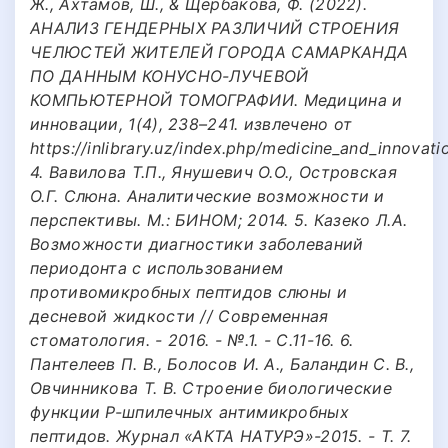
Ж., Ахтамов, Ш., & Щербакова, Ф. (2022).
АНАЛИЗ ГЕНДЕРНЫХ РАЗЛИЧИЙ СТРОЕНИЯ
ЧЕЛЮСТЕЙ ЖИТЕЛЕЙ ГОРОДА САМАРКАНДА
ПО ДАННЫМ КОНУСНО-ЛУЧЕВОЙ
КОМПЬЮТЕРНОЙ ТОМОГРАФИИ. Медицина и
инновации, 1(4), 238–241. извлечено от
https://inlibrary.uz/index.php/medicine_and_innovati
4. Вавилова Т.П., Янушевич О.О., Островская
О.Г. Слюна. Аналитические возможности и
перспективы. М.: БИНОМ; 2014. 5. Казеко Л.А.
Возможности диагностики заболеваний
периодонта с использованием
противомикробных пептидов слюны и
десневой жидкости // Современная
стоматология. - 2016. - №.1. - С.11-16. 6.
Пантелеев П. В., Болосов И. А., Баландин С. В.,
Овчинникова Т. В. Строение биологические
функции Р-шпилечных антимикробных
пептидов. Журнал «АКТА НАТУРЭ»-2015. - Т. 7.