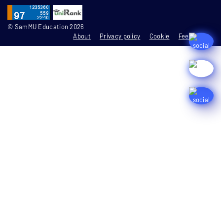
© SamMU Education 2026
About
Privacy policy
Cookie
Feedbacks