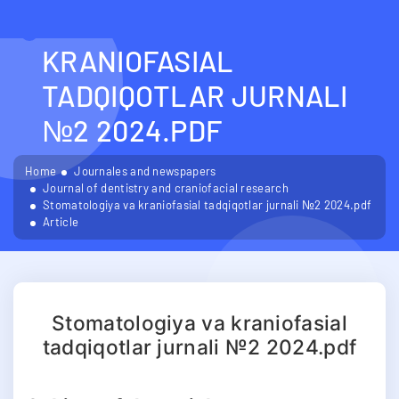
STOMATOLOGIYA VA
KRANIOFASIAL
TADQIQOTLAR JURNALI
№2 2024.PDF
Home
Journales and newspapers
Journal of dentistry and craniofacial research
Stomatologiya va kraniofasial tadqiqotlar jurnali №2 2024.pdf
Article
Stomatologiya va kraniofasial
tadqiqotlar jurnali №2 2024.pdf