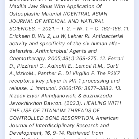
Maxilla Jaw Sinus With Application Of
Osteoplastic Material //CENTRAL ASIAN
JOURNAL OF MEDICAL AND NATURAL
SCIENCES. – 2021. – Т. 2. – №. 1. – С. 162-166. 11.
Ericksen B, Wu Z, Lu W, Lehrer RI. Antibacterial
activity and specificity of the six human alfa-
defensins. Antimicrobial Agents and
Chemotherapy. 2005;49(1):269-275. 12. Ferrari
D., Pizzirani C., Adinolfi E.. Lemoli R.M., Curti
A.,IdzkoM., Panther E., Di Virgilio F. The P2X7
receptor:a key player in ИЛ-1 processing and
release. J. Immunol. 2006;176: 3877–3883. 13.
Rizaev Elyor Alimdjanovich, & Buzrukzoda
Javokhirkhon Davron. (2023). HEALING WITH
THE USE OF TITANIUM THREADS OF
CONTROLLED BONE RESORPTION. American
Journal of Interdisciplinary Research and
Development, 16, 9–14. Retrieved from