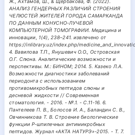
Ж., Ахтамов, Ш., & Щербакова, Ф. (2022).
АНАЛИЗ ГЕНДЕРНЫХ РАЗЛИЧИЙ СТРОЕНИЯ
ЧЕЛЮСТЕЙ ЖИТЕЛЕЙ ГОРОДА САМАРКАНДА
ПО ДАННЫМ КОНУСНО-ЛУЧЕВОЙ
КОМПЬЮТЕРНОЙ ТОМОГРАФИИ. Медицина и
инновации, 1(4), 238–241. извлечено от
https://inlibrary.uz/index.php/medicine_and_innovati
4. Вавилова Т.П., Янушевич О.О., Островская
О.Г. Слюна. Аналитические возможности и
перспективы. М.: БИНОМ; 2014. 5. Казеко Л.А.
Возможности диагностики заболеваний
периодонта с использованием
противомикробных пептидов слюны и
десневой жидкости // Современная
стоматология. - 2016. - №.1. - С.11-16. 6.
Пантелеев П. В., Болосов И. А., Баландин С. В.,
Овчинникова Т. В. Строение биологические
функции Р-шпилечных антимикробных
пептидов. Журнал «АКТА НАТУРЭ»-2015. - Т. 7.