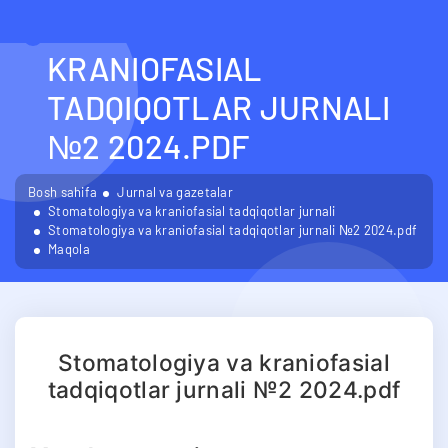
STOMATOLOGIYA VA
KRANIOFASIAL
TADQIQOTLAR JURNALI
№2 2024.PDF
Bosh sahifa
Jurnal va gazetalar
Stomatologiya va kraniofasial tadqiqotlar jurnali
Stomatologiya va kraniofasial tadqiqotlar jurnali №2 2024.pdf
Maqola
Stomatologiya va kraniofasial
tadqiqotlar jurnali №2 2024.pdf