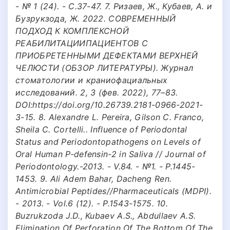
- № 1 (24). - С.37-47. 7. Ризаев, Ж., Кубаев, А. и
Бузрукзода, Ж. 2022. СОВРЕМЕННЫЙ
ПОДХОД К КОМПЛЕКСНОЙ
РЕАБИЛИТАЦИИПАЦИЕНТОВ С
ПРИОБРЕТЕННЫМИ ДЕФЕКТАМИ ВЕРХНЕЙ
ЧЕЛЮСТИ (ОБЗОР ЛИТЕРАТУРЫ). Журнал
стоматологии и краниофациальных
исследований. 2, 3 (фев. 2022), 77–83.
DOI:https://doi.org/10.26739.2181-0966-2021-
3-15. 8. Alexandre L. Pereira, Gilson C. Franco,
Sheila C. Cortelli.. Influence of Periodontal
Status and Periodontopathogens on Levels of
Oral Human P-defensin-2 in Saliva // Journal of
Periodontology.-2013. - V.84. - №1. - P.1445-
1453. 9. Ali Adem Bahar, Dacheng Ren.
Antimicrobial Peptides//Pharmaceuticals (MDPI).
- 2013. - Vol.6 (12). - P.1543-1575. 10.
Buzrukzoda J.D., Kubaev A.S., Abdullaev A.S.
Elimination Of Perforation Of The Bottom Of The