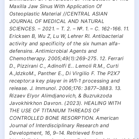
Maxilla Jaw Sinus With Application Of
Osteoplastic Material //CENTRAL ASIAN
JOURNAL OF MEDICAL AND NATURAL
SCIENCES. – 2021. – Т. 2. – №. 1. – С. 162-166. 11.
Ericksen B, Wu Z, Lu W, Lehrer RI. Antibacterial
activity and specificity of the six human alfa-
defensins. Antimicrobial Agents and
Chemotherapy. 2005;49(1):269-275. 12. Ferrari
D., Pizzirani C., Adinolfi E.. Lemoli R.M., Curti
A.,IdzkoM., Panther E., Di Virgilio F. The P2X7
receptor:a key player in ИЛ-1 processing and
release. J. Immunol. 2006;176: 3877–3883. 13.
Rizaev Elyor Alimdjanovich, & Buzrukzoda
Javokhirkhon Davron. (2023). HEALING WITH
THE USE OF TITANIUM THREADS OF
CONTROLLED BONE RESORPTION. American
Journal of Interdisciplinary Research and
Development, 16, 9–14. Retrieved from