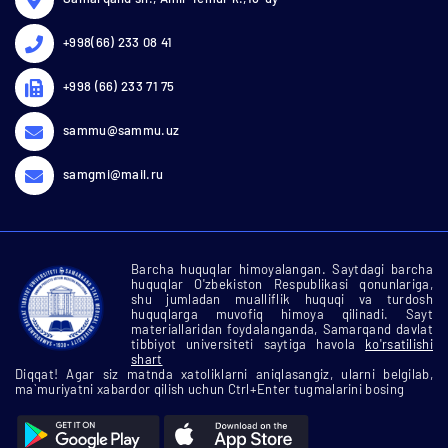
+998(66) 233 08 41
+998 (66) 233 71 75
sammu@sammu.uz
samgmi@mail.ru
Barcha huquqlar himoyalangan. Saytdagi barcha
huquqlar O'zbekiston Respublikasi qonunlariga,
shu jumladan mualliflik huquqi va turdosh
huquqlarga muvofiq himoya qilinadi. Sayt
materiallaridan foydalanganda, Samarqand davlat
tibbiyot universiteti saytiga havola
ko'rsatilishi
shart
Diqqat! Agar siz matnda xatoliklarni aniqlasangiz, ularni belgilab,
ma`muriyatni xabardor qilish uchun Ctrl+Enter tugmalarini bosing