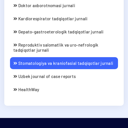
Doktor axborotnomasi jurnali
Kardiorespirator tadqiqotlar jurnali
Gepato-gastroeterologik tadqiqotlar jurnali
Reproduktiv salomatlik va uro-nefrologik
tadqiqotlar jurnali
Stomatologiya va kraniofasial tadqiqotlar jurnali
Uzbek journal of case reports
HealthWay