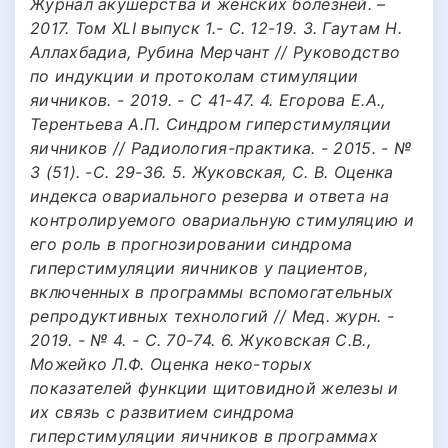
Журнал акушерства и женских болезней. –
2017. Том XLI выпуск 1.- С. 12-19. 3. Гаутам Н.
Аллахбадиа, Рубина Мерчант // Руководство
по индукции и протоколам стимуляции
яичников. - 2019. - С 41-47. 4. Егорова Е.А.,
Терентьева А.П. Синдром гиперстимуляции
яичников // Радиология-практика. - 2015. - №
3 (51). -С. 29-36. 5. Жуковская, С. В. Оценка
индекса овариального резерва и ответа на
контролируемого овариальную стимуляцию и
его роль в прогнозировании синдрома
гиперстимуляции яичников у пациентов,
включенных в программы вспомогательных
репродуктивных технологий // Мед. журн. -
2019. - № 4. - С. 70-74. 6. Жуковская С.В.,
Можейко Л.Ф. Оценка неко-торых
показателей функции щитовидной железы и
их связь с развитием синдрома
гиперстимуляции яичников в программах