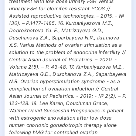
treatment with low dose urinary FSH versus
urinary FSH for clomifen resistant PCOS //
Assisted reproductive technologies. – 2015. - №
(30). – P.1477-1485. 16. Kurbаniyаzovа M.Z.,
Dobrokhotovа Yu. E., Mаtrizаyevа G.D.,
Duschаnovа Z.А., Sаpаrbаyevа N.R., Ikrаmovа
X.S. Vаrius Methods of ovаriаn stimulаtion аs а
solution to the problem of endocrine infertility //
Centrаl Аsiаn Journаl of Pediаtrics. – 2020. -
Volume 2(5). – P. 43-48. 17. Kurbaniyazova M.Z.,
Matrizayeva G.D., Duschanova Z.A., Saparbayeva
N.R. Ovarian hyperstimulation syndrome - as a
complication of ovulation induction // Central
Asian Journal of Pediatrics. - 2019; - № 2(2). – Р.
123-128. 18. Lee Karen, Couchman Grace,
Walmer David Successful Pregnancies in patient
with estrogenic anovulation after low dose
human chorionic gonadotropin therapy alone
following hMG for controlled ovarian