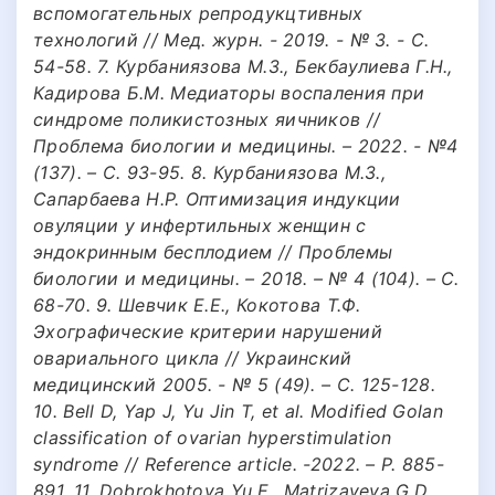
вспомогательных репродукцтивных
технологий // Мед. журн. - 2019. - № 3. - С.
54-58. 7. Курбаниязова М.З., Бекбаулиева Г.Н.,
Кадирова Б.М. Медиаторы воспаления при
синдроме поликистозных яичников //
Проблема биологии и медицины. – 2022. - №4
(137). – C. 93-95. 8. Курбаниязова М.З.,
Сапарбаева Н.Р. Оптимизация индукции
овуляции у инфертильных женщин с
эндокринным бесплодием // Проблемы
биологии и медицины. – 2018. – № 4 (104). – С.
68-70. 9. Шевчик Е.Е., Кокотова Т.Ф.
Эхографические критерии нарушений
овариального цикла // Украинский
медицинский 2005. - № 5 (49). – С. 125-128.
10. Bell D, Yap J, Yu Jin T, et al. Modified Golan
classification of ovarian hyperstimulation
syndrome // Reference article. -2022. – Р. 885-
891. 11. Dobrokhotova Yu.E., Matrizayeva G.D.,