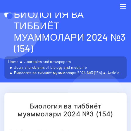
БИОЛОГИЯ ВА
Me
ТИББИЁТ
МУАММОЛАРИ 2024 №3
(154)
Home
Journales and newspapers
Journal problems of biology and medicine
Биология ва тиббиёт муаммолари 2024 №3 (154)
Article
Биология ва тиббиёт
муаммолари 2024 №3 (154)