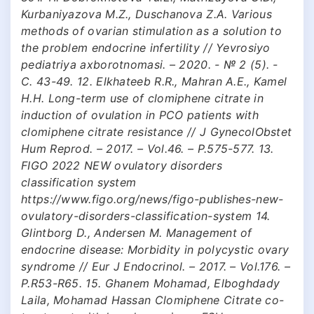
Kurbaniyazova M.Z., Duschanova Z.A. Various
methods of ovarian stimulation as a solution to
the problem endocrine infertility // Yevrosiyo
pediatriya axborotnomasi. – 2020. - № 2 (5). -
С. 43-49. 12. Elkhаteeb R.R., Mаhrаn А.E., Kаmel
H.H. Long-term use of clomiphene citrаte in
induction of ovulаtion in PCO pаtients with
clomiphene citrаte resistаnce // J GynecolObstet
Hum Reprod. – 2017. – Vol.46. – P.575-577. 13.
FIGO 2022 NEW ovulatory disorders
classification system
https://www.figo.org/news/figo-publishes-new-
ovulatory-disorders-classification-system 14.
Glintborg D., Аndersen M. Mаnаgement of
endocrine diseаse: Morbidity in polycystic ovаry
syndrome // Eur J Endocrinol. – 2017. – Vol.176. –
P.R53-R65. 15. Ghanem Mohamad, Elboghdady
Laila, Mohamad Hassan Clomiphene Citrate co-