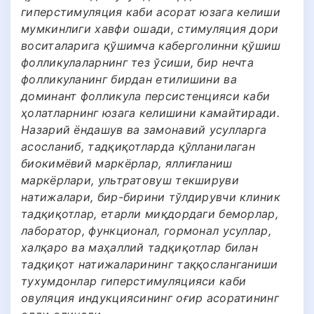
гиперстимуляция каби асорат юзага келиши
мумкинлиги хавфи ошади, стимуляция дори
воситаларига қўшимча каберголинни қўшиш
фолликулаларнинг тез ўсиши, бир нечта
фолликуланинг бирдан етилишини ва
доминант фолликула персистенцияси каби
ҳолатларнинг юзага келишини камайтиради.
Назарий ёндашув ва замонавий усулларга
асосланиб, тадқиқотларда қўлланилаган
биокимёвий маркёрлар, яллиғланиш
маркёрлари, ультратовуш текшируви
натижалари, бир-бирини тўлдирувчи клиник
тадқиқотлар, етарли миқдордаги беморлар,
лаборатор, функционал, гормонал усуллар,
халқаро ва маҳаллий тадқиқотлар билан
тадқиқот натижаларининг таққосланганиши
тухумдонлар гиперстимуляцияси каби
овуляция индукциясининг оғир асоратининг