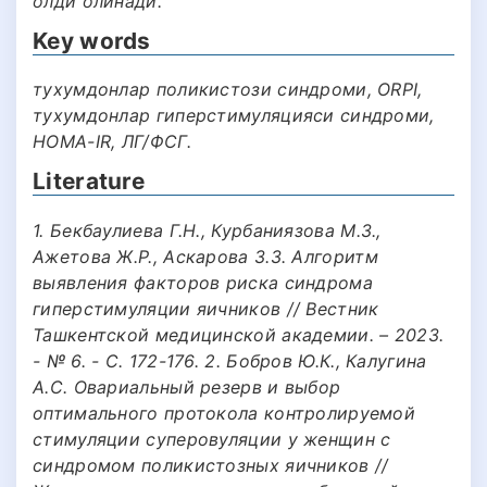
олди олинади.
Key words
тухумдонлар поликистози синдроми, ORPI,
тухумдонлар гиперстимуляцияси синдроми,
HOMA-IR, ЛГ/ФСГ.
Literature
1. Бекбаулиева Г.Н., Курбаниязова М.З.,
Ажетова Ж.Р., Аскарова З.З. Алгоритм
выявления факторов риска синдрома
гиперстимуляции яичников // Вестник
Ташкентской медицинской академии. – 2023.
- № 6. - С. 172-176. 2. Бобров Ю.К., Калугина
А.С. Овариальный резерв и выбор
оптимального протокола контролируемой
стимуляции суперовуляции у женщин с
синдромом поликистозных яичников //