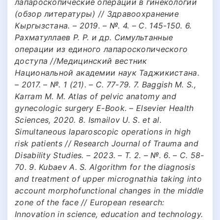
лапароскопические операции в гинекологии
(обзор литературы) // Здравоохранение
Кыргызстана. – 2019. – №. 4. – С. 145-150. 6.
Рахматуллаев Р. Р. и др. Симультанные
операции из единого лапароскопического
доступа //Медицинский вестник
Национальной академии наук Таджикистана.
– 2017. – №. 1 (21). – С. 77-79. 7. Baggish M. S.,
Karram M. M. Atlas of pelvic anatomy and
gynecologic surgery E-Book. – Elsevier Health
Sciences, 2020. 8. Ismailov U. S. et al.
Simultaneous laparoscopic operations in high
risk patients // Research Journal of Trauma and
Disability Studies. – 2023. – Т. 2. – №. 6. – С. 58-
70. 9. Kubaev A. S. Algorithm for the diagnosis
and treatment of upper micrognathia taking into
account morphofunctional changes in the middle
zone of the face // European research:
Innovation in science, education and technology.