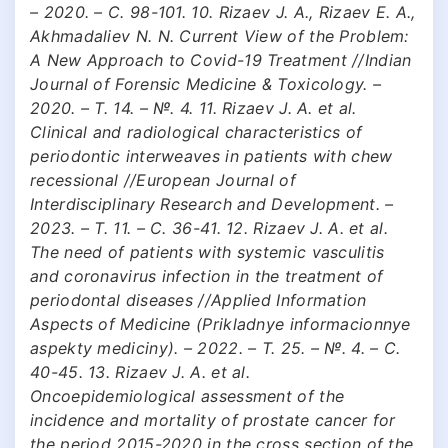
– 2020. – С. 98-101. 10. Rizaev J. A., Rizaev E. A.,
Akhmadaliev N. N. Current View of the Problem:
A New Approach to Covid-19 Treatment //Indian
Journal of Forensic Medicine & Toxicology. –
2020. – Т. 14. – №. 4. 11. Rizaev J. A. et al.
Clinical and radiological characteristics of
periodontic interweaves in patients with chew
recessional //European Journal of
Interdisciplinary Research and Development. –
2023. – Т. 11. – С. 36-41. 12. Rizaev J. A. et al.
The need of patients with systemic vasculitis
and coronavirus infection in the treatment of
periodontal diseases //Applied Information
Aspects of Medicine (Prikladnye informacionnye
aspekty mediciny). – 2022. – Т. 25. – №. 4. – С.
40-45. 13. Rizaev J. A. et al.
Oncoepidemiological assessment of the
incidence and mortality of prostate cancer for
the period 2015-2020 in the cross section of the