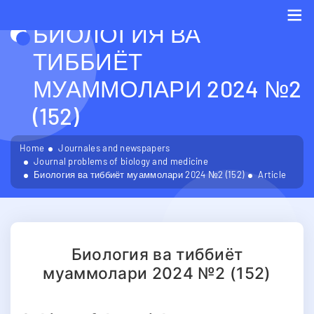
БИОЛОГИЯ ВА
Me
ТИББИЁТ
МУАММОЛАРИ 2024 №2
(152)
Home
Journales and newspapers
Journal problems of biology and medicine
Биология ва тиббиёт муаммолари 2024 №2 (152)
Article
Биология ва тиббиёт
муаммолари 2024 №2 (152)