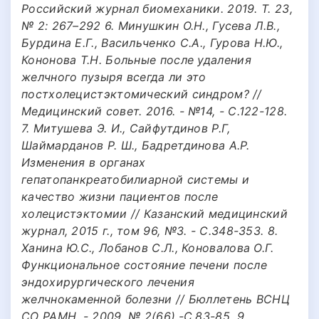
Российский журнал биомеханики. 2019. Т. 23,
№ 2: 267–292 6. Минушкин О.Н., Гусева Л.В.,
Бурдина Е.Г., Васильченко С.А., Гурова Н.Ю.,
Кононова Т.Н. Больные после удаления
желчного пузыря всегда ли это
постхолецистэктомический синдром? //
Медицинский совет. 2016. - №14, - С.122-128.
7. Митушева Э. И., Сайфутдинов Р.Г,
Шаймарданов Р. Ш., Бадретдинова А.Р.
Изменения в органах
гепатопанкреатобилиарной системы и
качество жизни пациентов после
холецистэктомии // Казанский медицинский
журнал, 2015 г., том 96, №3. - С.348-353. 8.
Ханина Ю.С., Лобанов С.Л., Коновалова О.Г.
Функциональное состояние печени после
эндохирургического лечения
желчнокаменной болезни // Бюллетень ВСНЦ
СО РАМН. - 2009, № 2(66).-С.83-85. 9.