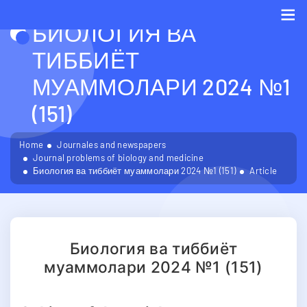
БИОЛОГИЯ ВА
Me
ТИББИЁТ
МУАММОЛАРИ 2024 №1
(151)
Home
Journales and newspapers
Journal problems of biology and medicine
Биология ва тиббиёт муаммолари 2024 №1 (151)
Article
Биология ва тиббиёт
муаммолари 2024 №1 (151)