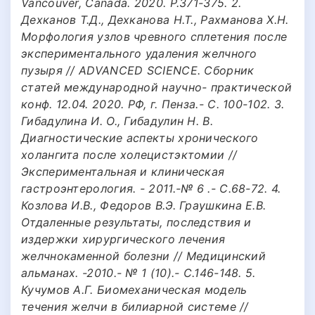
Vancouver, Canada. 2020. Р.371-375. 2.
Дехканов Т.Д., Дехканова Н.Т., Рахманова Х.Н.
Морфология узлов чревного сплетения после
экспериментального удаления желчного
пузыря // ADVANCED SCIENCE. Сборник
статей международной научно- практической
конф. 12.04. 2020. РФ, г. Пенза.- С. 100-102. 3.
Гибадулина И. О., Гибадулин Н. В.
Диагностические аспекты хронического
холангита после холецистэктомии //
Экспериментальная и клиническая
гастроэнтерология. - 2011.-№ 6 .- С.68-72. 4.
Козлова И.В., Федоров В.Э. Граушкина Е.В.
Отдаленные результаты, последствия и
издержки хирургического лечения
желчнокаменной болезни // Медицинский
альманах. -2010.- № 1 (10).- С.146-148. 5.
Кучумов А.Г. Биомеханическая модель
течения желчи в билиарной системе //