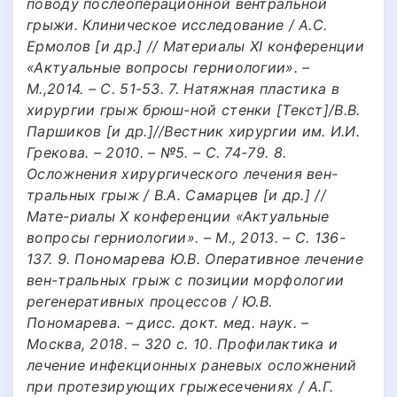
поводу послеоперационной вентральной
грыжи. Клиническое исследование / А.С.
Ермолов [и др.] // Материалы XI конференции
«Актуальные вопросы герниологии». –
М.,2014. – С. 51-53. 7. Натяжная пластика в
хирургии грыж брюш-ной стенки [Текст]/В.В.
Паршиков [и др.]//Вестник хирургии им. И.И.
Грекова. – 2010. – №5. – С. 74-79. 8.
Осложнения хирургического лечения вен-
тральных грыж / В.А. Самарцев [и др.] //
Мате-риалы X конференции «Актуальные
вопросы герниологии». – М., 2013. – С. 136-
137. 9. Пономарева Ю.В. Оперативное лечение
вен-тральных грыж с позиции морфологии
регенеративных процессов / Ю.В.
Пономарева. – дисс. докт. мед. наук. –
Москва, 2018. – 320 с. 10. Профилактика и
лечение инфекционных раневых осложнений
при протезирующих грыжесечениях / А.Г.