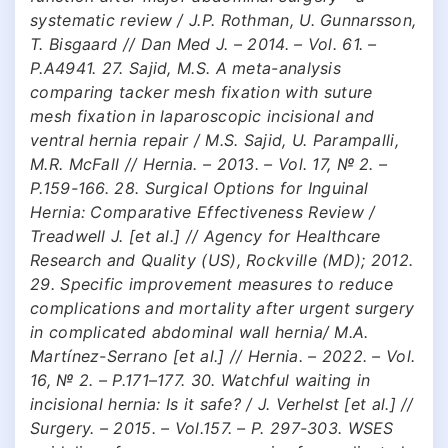
systematic review / J.P. Rothman, U. Gunnarsson,
T. Bisgaard // Dan Med J. – 2014. – Vol. 61. –
P.A4941. 27. Sajid, M.S. A meta-analysis
comparing tacker mesh fixation with suture
mesh fixation in laparoscopic incisional and
ventral hernia repair / M.S. Sajid, U. Parampalli,
M.R. McFall // Hernia. – 2013. – Vol. 17, № 2. –
P.159-166. 28. Surgical Options for Inguinal
Hernia: Comparative Effectiveness Review /
Treadwell J. [et al.] // Agency for Healthcare
Research and Quality (US), Rockville (MD); 2012.
29. Specific improvement measures to reduce
complications and mortality after urgent surgery
in complicated abdominal wall hernia/ M.A.
Martínez-Serrano [et al.] // Hernia. – 2022. – Vol.
16, № 2. – P.171–177. 30. Watchful waiting in
incisional hernia: Is it safe? / J. Verhelst [et al.] //
Surgery. – 2015. – Vol.157. – P. 297-303. WSES