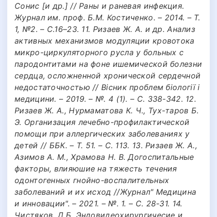
Сонис [и др.] // Раны и раневая инфекция.
Журнал им. проф. Б.М. Костиченко. – 2014. – Т.
1, №2. – С.16–23. 11. Ризаев Ж. А. и др. Анализ
активных механизмов модуляции кровотока
микро-циркуляторного русла у больных с
пародонтитами на фоне ишемической болезни
сердца, осложненной хронической сердечной
недостаточностью // Вісник проблем біології і
медицини. – 2019. – №. 4 (1). – С. 338-342. 12.
Ризаев Ж. А., Нурмаматова К. Ч., Тух-таров Б.
Э. Организация лечебно-профилактической
помощи при аллергических заболеваниях у
детей // ББК. – Т. 51. – С. 113. 13. Ризаев Ж. А.,
Азимов А. М., Храмова Н. В. Догоспитальные
факторы, влияюшие на тяжесть течения
одонтогенных гнойно-воспалительных
заболеваний и их исход //Журнал" Медицина
и инновации". – 2021. – №. 1. – С. 28-31. 14.
Чистяков, Д.Б. Эндовидеохирургичесие и