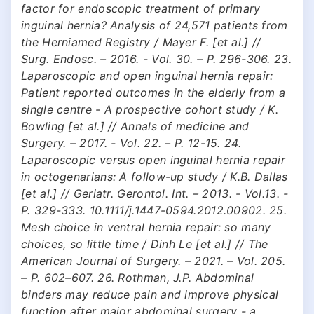
factor for endoscopic treatment of primary
inguinal hernia? Analysis of 24,571 patients from
the Herniamed Registry / Mayer F. [et al.] //
Surg. Endosc. – 2016. - Vol. 30. – P. 296-306. 23.
Laparoscopic and open inguinal hernia repair:
Patient reported outcomes in the elderly from a
single centre - A prospective cohort study / K.
Bowling [et al.] // Annals of medicine and
Surgery. – 2017. - Vol. 22. – P. 12-15. 24.
Laparoscopic versus open inguinal hernia repair
in octogenarians: A follow-up study / K.B. Dallas
[et al.] // Geriatr. Gerontol. Int. – 2013. - Vol.13. -
P. 329-333. 10.1111/j.1447-0594.2012.00902. 25.
Mesh choice in ventral hernia repair: so many
choices, so little time / Dinh Le [et al.] // The
American Journal of Surgery. – 2021. – Vol. 205.
– P. 602–607. 26. Rothman, J.P. Abdominal
binders may reduce pain and improve physical
function after major abdominal surgery - a