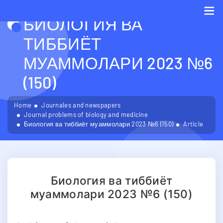
БИОЛОГИЯ ВА
Me
ТИББИЁТ
МУАММОЛАРИ 2023 №6
(150)
Home
Journales and newspapers
Journal problems of biology and medicine
Биология ва тиббиёт муаммолари 2023 №6 (150)
Article
Биология ва тиббиёт
муаммолари 2023 №6 (150)