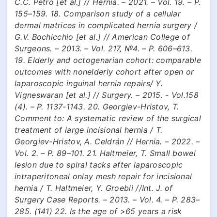
C.C. Petro [et al.] // Hernia. – 2021. – Vol. 19. – P.
155–159. 18. Comparison study of a cellular
dermal matrices in complicated hernia surgery /
G.V. Bochicchio [et al.] // American College of
Surgeons. – 2013. – Vol. 217, №4. – P. 606–613.
19. Elderly and octogenarian cohort: comparable
outcomes with nonelderly cohort after open or
laparoscopic inguinal hernia repairs/ Y.
Vigneswaran [et al.] // Surgery. – 2015. - Vol.158
(4). – Р. 1137-1143. 20. Georgiev-Hristov, T.
Comment to: A systematic review of the surgical
treatment of large incisional hernia / T.
Georgiev-Hristov, A. Celdrán // Hernia. – 2022. –
Vol. 2. – P. 89–101. 21. Haltmeier, T. Small bowel
lesion due to spiral tacks after laparoscopic
intraperitoneal onlay mesh repair for incisional
hernia / T. Haltmeier, Y. Groebli //Int. J. of
Surgery Case Reports. – 2013. – Vol. 4. – P. 283–
285. (141) 22. Is the age of >65 years a risk