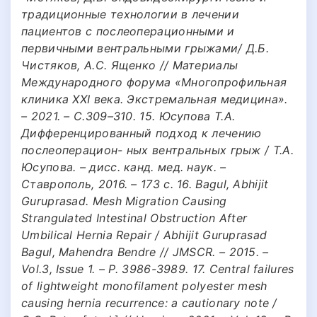
традиционные технологии в лечении
пациентов с послеоперационными и
первичными вентральными грыжами/ Д.Б.
Чистяков, А.С. Ященко // Материалы
Международного форума «Многопрофильная
клиника XXI века. Экстремальная медицина».
– 2021. – С.309–310. 15. Юсупова Т.А.
Дифференцированный подход к лечению
послеоперацион- ных вентральных грыж / Т.А.
Юсупова. – дисс. канд. мед. наук. –
Ставрополь, 2016. – 173 с. 16. Bagul, Abhijit
Guruprasad. Mesh Migration Causing
Strangulated Intestinal Obstruction After
Umbilical Hernia Repair / Abhijit Guruprasad
Bagul, Mahendra Bendre // JMSCR. – 2015. –
Vol.3, Issue 1. – P. 3986-3989. 17. Central failures
of lightweight monofilament polyester mesh
causing hernia recurrence: a cautionary note /