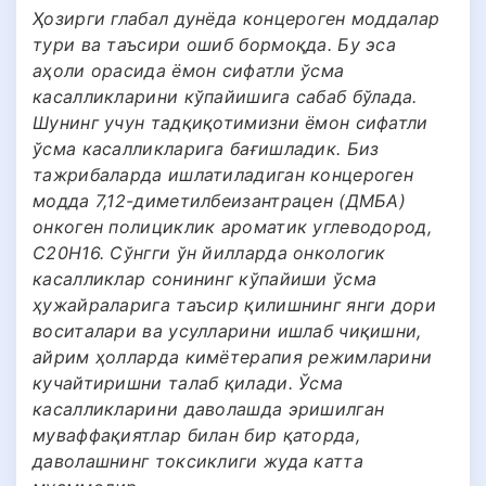
Ҳозирги глабал дунёда концероген моддалар
тури ва таъсири ошиб бормоқда. Бу эса
аҳоли орасида ёмон сифатли ўсма
касалликларини кўпайишига сабаб бўлада.
Шунинг учун тадқиқотимизни ёмон сифатли
ўсма касалликларига бағишладик. Биз
тажрибаларда ишлатиладиган концероген
модда 7,12-диметилбеизантрацен (ДМБА)
онкоген полициклик ароматик углеводород,
С20Н16. Сўнгги ўн йилларда онкологик
касалликлар сонининг кўпайиши ўсма
ҳужайраларига таъсир қилишнинг янги дори
воситалари ва усулларини ишлаб чиқишни,
айрим ҳолларда кимётерапия режимларини
кучайтиришни талаб қилади. Ўсма
касалликларини даволашда эришилган
муваффақиятлар билан бир қаторда,
даволашнинг токсиклиги жуда катта