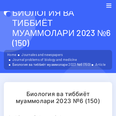
БИОЛОГИЯ ВА
Me
ТИББИЁТ
МУАММОЛАРИ 2023 №6
(150)
Home
Journales and newspapers
Journal problems of biology and medicine
Биология ва тиббиёт муаммолари 2023 №6 (150)
Article
Биология ва тиббиёт
муаммолари 2023 №6 (150)