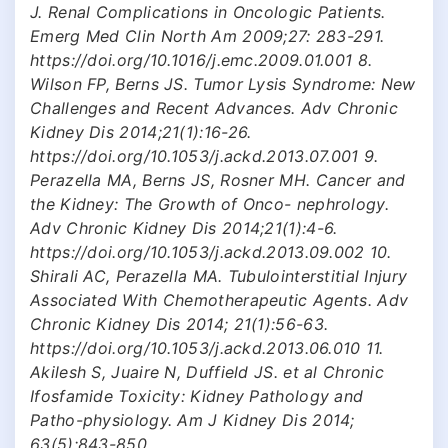
J. Renal Complications in Oncologic Patients.
Emerg Med Clin North Am 2009;27: 283-291.
https://doi.org/10.1016/j.emc.2009.01.001 8.
Wilson FP, Berns JS. Tumor Lysis Syndrome: New
Challenges and Recent Advances. Adv Chronic
Kidney Dis 2014;21(1):16-26.
https://doi.org/10.1053/j.ackd.2013.07.001 9.
Perazella MA, Berns JS, Rosner MH. Cancer and
the Kidney: The Growth of Onco- nephrology.
Adv Chronic Kidney Dis 2014;21(1):4-6.
https://doi.org/10.1053/j.ackd.2013.09.002 10.
Shirali AC, Perazella MA. Tubulointerstitial Injury
Associated With Chemotherapeutic Agents. Adv
Chronic Kidney Dis 2014; 21(1):56-63.
https://doi.org/10.1053/j.ackd.2013.06.010 11.
Akilesh S, Juaire N, Duffield JS. et al Chronic
Ifosfamide Toxicity: Kidney Pathology and
Patho-physiology. Am J Kidney Dis 2014;
63(5):843-850.