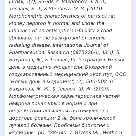
jurnali, 1(7), 95-99. 4. Bakhronov, J. A. J.,
Teshaev, S. J., & Shodieva, M. S. (2021).
Morphometric characteristics of parts of rat
kidney nephron in normal and under the
influence of an antiseptician-facility 2 road
stimulator on the background of chronic
radiating disease. International Journal of
Pharmaceutical Research (09752366), 13(1). 5.
Бахронов, Ж., & Тешаев, Ш. Ретракция. Новый
день в медицине Учредители: Бухарский
государственный медицинский институт, ООО
"Новый день в медицине", (2), 500-502. 6.
Бахронов, Ж. Ж., & Тешаев, Ш. Ж. (2020).
Морфометрическая характеристика частей
нефрона почек крыс в норме и при
воздействии антисептика-стимулятора
дорогова фракции 2 на фоне хронической
лучевой болезни. Проблемы биологии и
медицины, (4), 138-140. 7. Givens ML, Wethern