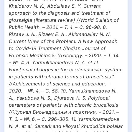
Khaidarov N. K., Abdullaev S. Y. Current
approach to the diagnosis and treatment of
glossalgia (literature review) //World Bulletin of
Public Health. – 2021. – Т. 4. – С. 96-98. 8.
Rizaev J. A., Rizaev E. A., Akhmadaliev N. N.
Current View of the Problem: A New Approach
to Covid-19 Treatment //Indian Journal of
Forensic Medicine & Toxicology. – 2020. – Т. 14.
– №. 4. 9. Yarmukhamedova N. A. et al.
Functional changes in the cardiovascular system
in patients with chronic forms of brucellosis."
//Achievements of science and education. –
2020. – №. 4. – С. 58. 10. Yarmukhamedova N.
A., Yakubova N. S., Djuraeva K. S. Рolyfocal
parameters of patients with chronic brucellosis
//Журнал Биомедицины и практики. – 2021. –
Т. 6. – №. 6. – С. 296-305. 11. Yarmukhamedova
N. A. et al. Samarkˌand viloyati khududida bolalar