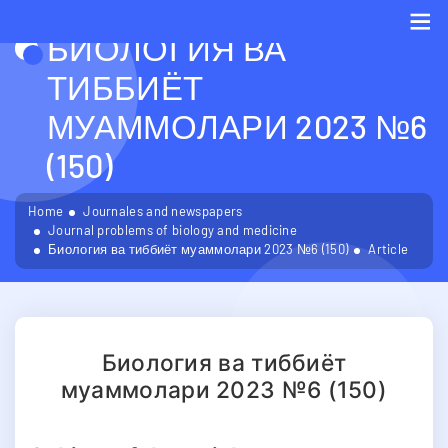
БИОЛОГИЯ ВА
Me
ТИББИЁТ
МУАММОЛАРИ 2023 №6
(150)
Home
Journales and newspapers
Journal problems of biology and medicine
Биология ва тиббиёт муаммолари 2023 №6 (150)
Article
Биология ва тиббиёт
муаммолари 2023 №6 (150)