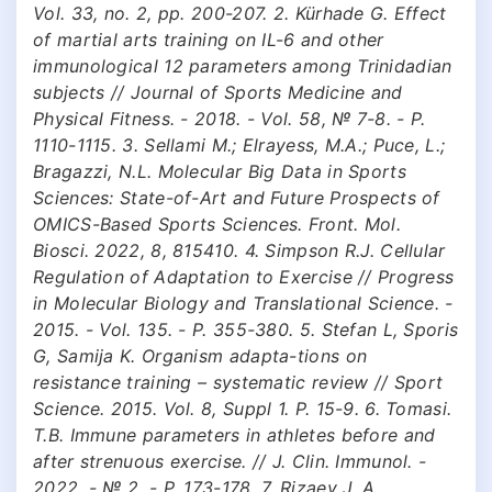
Vol. 33, no. 2, pp. 200-207. 2. Kürhade G. Effect
of martial arts training on IL-6 and other
immunological 12 parameters among Trinidadian
subjects // Journal of Sports Medicine and
Physical Fitness. - 2018. - Vol. 58, № 7-8. - P.
1110-1115. 3. Sellami M.; Elrayess, M.A.; Puce, L.;
Bragazzi, N.L. Molecular Big Data in Sports
Sciences: State-of-Art and Future Prospects of
OMICS-Based Sports Sciences. Front. Mol.
Biosci. 2022, 8, 815410. 4. Simpson R.J. Cellular
Regulation of Adaptation to Exercise // Progress
in Molecular Biology and Translational Science. -
2015. - Vol. 135. - P. 355-380. 5. Stefan L, Sporis
G, Samija K. Organism adapta-tions on
resistance training – systematic review // Sport
Science. 2015. Vol. 8, Suppl 1. P. 15-9. 6. Tomasi.
T.B. Immune parameters in athletes before and
after strenuous exercise. // J. Clin. Immunol. -
2022. - № 2. - P. 173-178. 7. Rizaev J. A.,