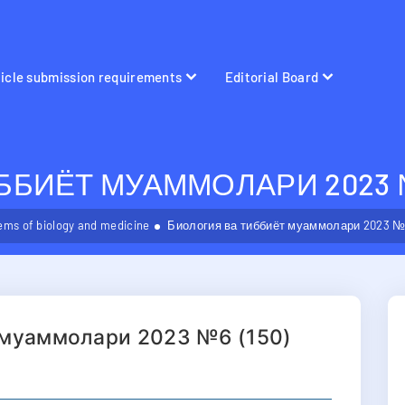
ticle submission requirements
Editorial Board
БИЁТ МУАММОЛАРИ 2023 №6
ems of biology and medicine
Биология ва тиббиёт муаммолари 2023 №6
 муаммолари 2023 №6 (150)