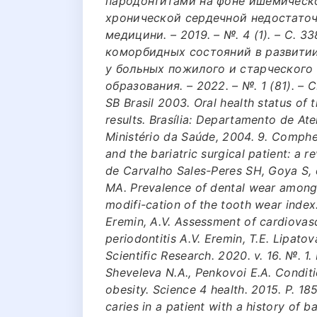
пародонтитами на фоне ишемическ
хронической сердечной недостаточно
медицини. – 2019. – №. 4 (1). – С. 3
коморбидных состояний в развити
у больных пожилого и старческого 
образования. – 2022. – №. 1 (81). – С.
SB Brasil 2003. Oral health status of
results. Brasília: Departamento de At
Ministério da Saúde, 2004. 9. Compher
and the bariatric surgical patient: a 
de Carvalho Sales-Peres SH, Goya S, d
MA. Prevalence of dental wear among 
modifi-cation of the tooth wear index
Eremin, A.V. Assessment of cardiovascu
periodontitis A.V. Eremin, T.E. Lipatov
Scientific Research. 2020. v. 16. №. 1. 
Sheveleva N.A., Penkovoi E.A. Conditio
obesity. Science 4 health. 2015. P. 1
caries in a patient with a history of b