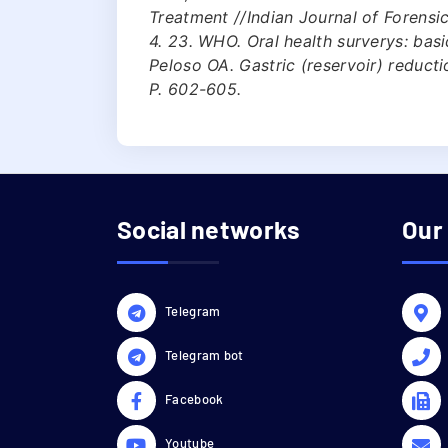
Treatment //Indian Journal of Forensic
4. 23. WHO. Oral health surverys: bas
Peloso OA. Gastric (reservoir) reducti
Р. 602-605.
Social networks
Our
Telegram
Telegram bot
Facebook
Youtube