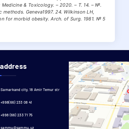
 Medicine & Toxicology. – 2020. – Т. 14. – №.
ic methods. Geneva1997. 24. Wilkinson LH,
on for morbid obesity. Arch. of Surg. 1981. № 5
 address
Samarkand city, 18 Amir Temur str
+998(66) 233 08 41
+998 (66) 233 71 75
sammu@sammu.uz