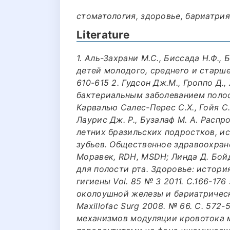
стоматология, здоровье, бариатрия
Literature
1. Аль-Захрани М.С., Биссада Н.Ф.,
детей молодого, среднего и старшего
610-615 2. Гудсон Дж.М., Гроппо Д.
бактериальным заболеванием полост
Карвалью Салес-Перес С.Х., Гойя С
Лаурис Дж. Р., Бузалаф М. А. Распр
летних бразильских подростков, и
зубьев. Общественное здравоохране
Моравек, RDH, MSDH; Линда Д. Бой
для полости рта. Здоровье: истор
гигиены Vol. 85 № 3 2011. С.166-176
околоушной железы и бариатрическа
Maxillofac Surg 2008. № 66. С. 572-
механизмов модуляции кровотока 