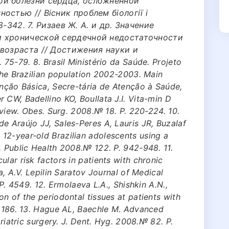
ой болезни сердца, осложненной
стью // Вісник проблем біології і
38-342. 7. Ризаев Ж. А. и др. Значение
и хронической сердечной недостаточности
возраста // Достижения науки и
 75-79. 8. Brasil Ministério da Saúde. Projeto
 the Brazilian population 2002-2003. Main
enção Básica, Secre-tária de Atenção à Saúde,
 CW, Badellino KO, Boullata J.I. Vita-min D
review. Obes. Surg. 2008.№ 18. Р. 220-224. 10.
e Araújo JJ, Sales-Peres A, Lauris JR, Buzalaf
12-year-old Brazilian adolescents using a
. Public Health 2008.№ 122. Р. 942-948. 11.
lar risk factors in patients with chronic
a, A.V. Lepilin Saratov Journal of Medical
Р. 45­49. 12. Ermolaeva L.A., Shishkin A.N.,
n of the periodontal tissues at patients with
85­186. 13. Hague AL, Baechle M. Advanced
ariatric surgery. J. Dent. Hyg. 2008.№ 82. Р.