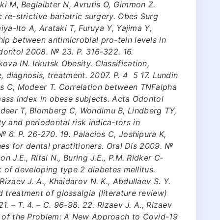
aki M, Beglaibter N, Avrutis O, Gimmon Z.
 re-strictive bariatric surgery. Obes Surg
iya-Ito A, Arataki T, Furuya Y, Yajima Y,
ip between antimicrobial pro-tein levels in
odontol 2008. № 23. Р. 316-322. 16.
va IN. Irkutsk Obesity. Classification,
, diagnosis, treatment. 2007. Р. 4 ­ 5 17. Lundin
us C, Modeer T. Correlation between TNFalpha
 mass index in obese subjects. Acta Odontol
odeer T, Blomberg C, Wondimu B, Lindberg TY,
 and periodontal risk indica-tors in
№ 6. Р. 26-270. 19. Palacios C, Joshipura K,
nes for dental practitioners. Oral Dis 2009. №
n J.E., Rifai N., Buring J.E., P.M. Ridker C­
sk of developing type 2 diabetes mellitus.
Rizaev J. A., Khaidarov N. K., Abdullaev S. Y.
 treatment of glossalgia (literature review)
1. – Т. 4. – С. 96-98. 22. Rizaev J. A., Rizaev
w of the Problem: A New Approach to Covid-19