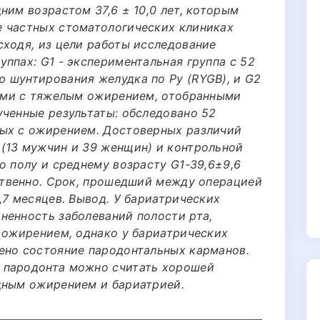
ним возрастом 37,6 ± 10,0 лет, которым
е частных стоматологических клиниках
сходя, из цели работы исследование
ппах: G1 - экспериментальная группа с 52
 шунтирования желудка по Ру (RYGB), и G2
тами с тяжелым ожирением, отобранными
ученные результаты: обследовано 52
ных с ожирением. Достоверных различий
(13 мужчин и 39 женщин) и контрольной
о полу и среднему возрасту G1-39,6±9,6
тственно. Срок, прошедший между операцией
,7 месяцев. Вывод. У бариатрических
ненность заболеваний полости рта,
с ожирением, однако у бариатрических
ено состояние пародонтальных карманов.
 пародонта можно считать хорошей
дным ожирением и бариатрией.