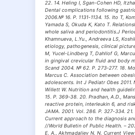
22. 14. Heling I, Sgan-Cohen HD, Itzh
Dental complications following gastric
2006.№ 16. Р. 1131-1134. 15. Ito T, Kom
Yamada S, Okuda K, Kato T. Relationsh
whole saliva and periodontitis.J Peri
Khamnueva, L.Yu., Andreeva LS, Koshiko
etiology, pathogenesis, clinical picture
M, Yucel-Lindberg T, Dahllof G, Marc
in gingival crevicular fluid and body
Scand 2004. № 62. Р. 273-277. 18. M
Marcus C. Association between obesity
adolescents. Int J Pediatr Obes 2011. 
Willett W. Nutrition and health guideli
15. Р. 369-38. 20. Pradhan, A.D., Manso
reactive protein, interleukin 6, and ri
JAMA. 2001. Vol. 286. P. 327-334. 21. 
Current approach to the diagnosis and
//World Bulletin of Public Health. – 202
E. A., Akhmadaliev N. N. Current Vie