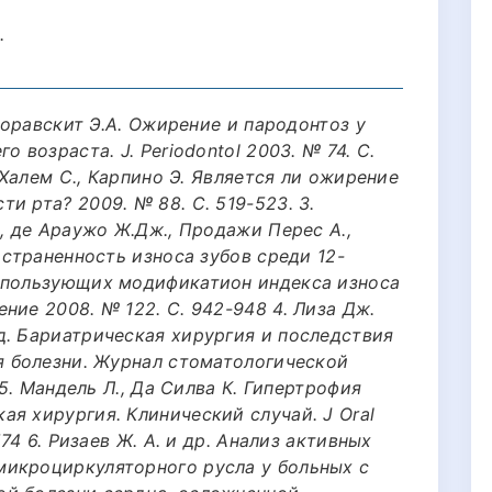
.
 Боравскит Э.А. Ожирение и пародонтоз у
 возраста. J. Periodontol 2003. № 74. С.
, Халем С., Карпино Э. Является ли ожирение
и рта? 2009. № 88. С. 519-523. 3.
., де Араужо Ж.Дж., Продажи Перес А.,
остраненность износа зубов среди 12-
спользующих модификатион индекса износа
ние 2008. № 122. С. 942-948 4. Лиза Дж.
д. Бариатрическая хирургия и последствия
ия болезни. Журнал стоматологической
 5. Мандель Л., Да Силва К. Гипертрофия
я хирургия. Клинический случай. J Oral
574 6. Ризаев Ж. А. и др. Анализ активных
микроциркуляторного русла у больных с