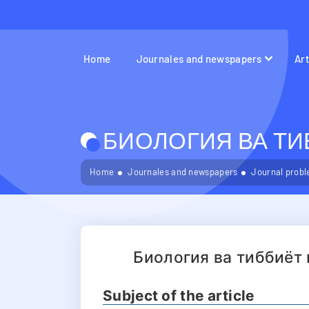
Home
Journales and newspapers
Ar
БИОЛОГИЯ ВА ТИБ
Home
Journales and newspapers
Journal probl
Биология ва тиббиёт
Subject of the article